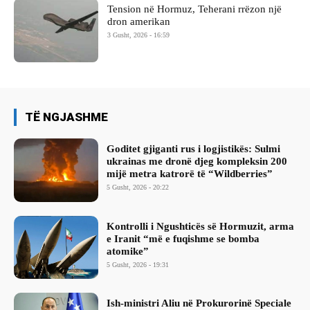
Tension në Hormuz, Teherani rrëzon një
dron amerikan
3 Gusht, 2026 - 16:59
TË NGJASHME
Goditet gjiganti rus i logjistikës: Sulmi
ukrainas me dronë djeg kompleksin 200
mijë metra katrorë të “Wildberries”
5 Gusht, 2026 - 20:22
Kontrolli i Ngushticës së Hormuzit, arma
e Iranit “më e fuqishme se bomba
atomike”
5 Gusht, 2026 - 19:31
Ish-ministri ​Aliu në Prokurorinë Speciale