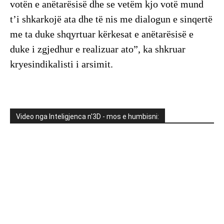
votën e anëtarësisë dhe se vetëm kjo votë mund
t’i shkarkojë ata dhe të nis me dialogun e sinqertë
me ta duke shqyrtuar kërkesat e anëtarësisë e
duke i zgjedhur e realizuar ato”, ka shkruar
kryesindikalisti i arsimit.
Video nga Inteligjenca n'3D - mos e humbisni: