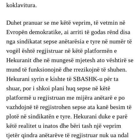
koklavitura.
Duhet pranuar se me këtë veprim, të vetmin në
Evropën demokratike, ai arriti të godas rënd disa
nga sindikatat sepse anëtarësia e tyre në numër të
vogël është regjistruar në këtë platformën e
Hekuranit dhe në mungesë mjetesh ato vështirë se
mund të funksionojnë dhe rrezikojnë të shuhen.
Hekurani syrin e kishte të SBASHK-u për ta
shuar, por i shkoi plani huq sepse në këtë
platformë u regjistruan me mijëra anëtarë e po
vazhdojnë të regjistrohen sepse ata kanë besim të
plotë në sindikatën e tyre. Hekurani duke e parë
këtë realitet u inatos dhe bëri tash një veprim
tjetër qindra anëtarëve të regjistruar nuk ua ndal