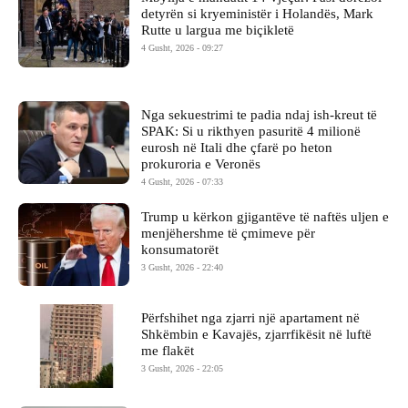
detyrën si kryeministër i Holandës, Mark
Rutte u largua me biçikletë
4 Gusht, 2026 - 09:27
Nga sekuestrimi te padia ndaj ish-kreut të
SPAK: Si u rikthyen pasuritë 4 milionë
eurosh në Itali dhe çfarë po heton
prokuroria e Veronës
4 Gusht, 2026 - 07:33
Trump u kërkon gjigantëve të naftës uljen e
menjëhershme të çmimeve për
konsumatorët
3 Gusht, 2026 - 22:40
Përfshihet nga zjarri një apartament në
Shkëmbin e Kavajës, zjarrfikësit në luftë
me flakët
3 Gusht, 2026 - 22:05