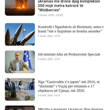
ukrainas me dronë djeg kompleksin
200 mijë metra katrorë të
“Wildberries”
5 Gusht, 2026 - 20:22
Kontrolli i Ngushticës së Hormuzit, arma e
Iranit “më e fuqishme se bomba atomike”
5 Gusht, 2026 - 19:31
Ish-ministri ​Aliu në Prokurorinë Speciale
5 Gusht, 2026 - 12:47
Nga “Gazivodën s’e japim” më 2016, te
“dorëzimi” i Vuçiq për rrënimin e 17
objekteve në Ujman, më 2026
4 Gusht, 2026 - 18:11
Mbyllja e mandatit 14-vjeçar: Pasi dorëzoi