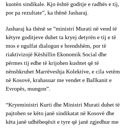
kuotën sindikale. Kjo është goditje e radhës e tij,
por pa rezultate”, ka thënë Jasharaj.
Jasharaj ka thënë se ”ministri Murati në vend të
këtyre goditjeve duhet ta kryej detyrën e tij e të
mos e ngulfat dialogun e brendshëm, por të
riaktivizojë Këshillin Ekonomik Social dhe
përmes tij edhe të krijohen kushtet që të
nënshkruhet Marrëveshja Kolektive, e cila vetëm
në Kosovë, krahasuar me vendet e Ballkanit e
Evropës, mungon”.
“Kryeministri Kurti dhe Ministri Murati duhet të
pajtohen se këto janë sindikatat në Kosovë dhe
këta janë udhëheqësit e tyre që janë zgjedhur me