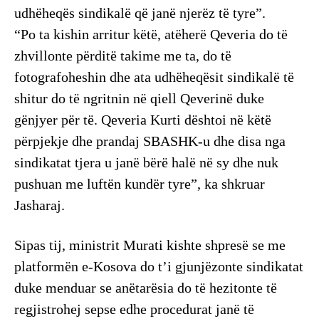
udhëheqës sindikalë që janë njerëz të tyre”.
“Po ta kishin arritur këtë, atëherë Qeveria do të
zhvillonte përditë takime me ta, do të
fotografoheshin dhe ata udhëheqësit sindikalë të
shitur do të ngritnin në qiell Qeverinë duke
gënjyer për të. Qeveria Kurti dështoi në këtë
përpjekje dhe prandaj SBASHK-u dhe disa nga
sindikatat tjera u janë bërë halë në sy dhe nuk
pushuan me luftën kundër tyre”, ka shkruar
Jasharaj.
Sipas tij, ministrit Murati kishte shpresë se me
platformën e-Kosova do t’i gjunjëzonte sindikatat
duke menduar se anëtarësia do të hezitonte të
regjistrohej sepse edhe procedurat janë të