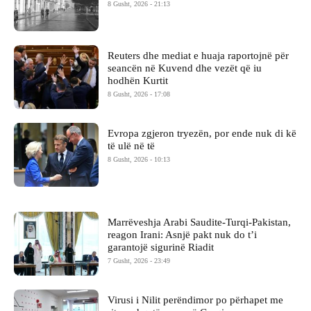
8 Gusht, 2026 - 21:13
Reuters dhe mediat e huaja raportojnë për
seancën në Kuvend dhe vezët që iu
hodhën Kurtit
8 Gusht, 2026 - 17:08
Evropa zgjeron tryezën, por ende nuk di kë
të ulë në të
8 Gusht, 2026 - 10:13
Marrëveshja Arabi Saudite-Turqi-Pakistan,
reagon Irani: Asnjë pakt nuk do t’i
garantojë sigurinë Riadit
7 Gusht, 2026 - 23:49
Virusi i Nilit perëndimor po përhapet me