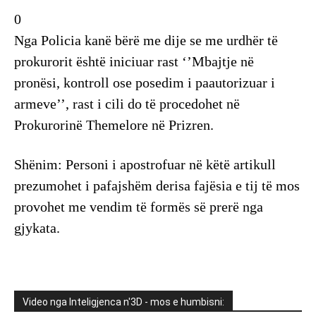
0
Nga Policia kanë bërë me dije se me urdhër të
prokurorit është iniciuar rast ‘’Mbajtje në
pronësi, kontroll ose posedim i paautorizuar i
armeve’’, rast i cili do të procedohet në
Prokurorinë Themelore në Prizren.
Shënim: Personi i apostrofuar në këtë artikull
prezumohet i pafajshëm derisa fajësia e tij të mos
provohet me vendim të formës së prerë nga
gjykata.
Video nga Inteligjenca n'3D - mos e humbisni: