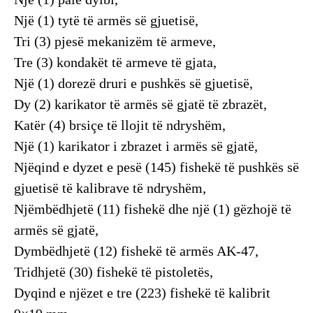
Një (1) tytë të armës së gjuetisë,
Tri (3) pjesë mekanizëm të armeve,
Tre (3) kondakët të armeve të gjata,
Një (1) dorezë druri e pushkës së gjuetisë,
Dy (2) karikator të armës së gjatë të zbrazët,
Katër (4) brsiçe të llojit të ndryshëm,
Një (1) karikator i zbrazet i armës së gjatë,
Njëqind e dyzet e pesë (145) fishekë të pushkës së
gjuetisë të kalibrave të ndryshëm,
Njëmbëdhjetë (11) fishekë dhe një (1) gëzhojë të
armës së gjatë,
Dymbëdhjetë (12) fishekë të armës AK-47,
Tridhjetë (30) fishekë të pistoletës,
Dyqind e njëzet e tre (223) fishekë të kalibrit