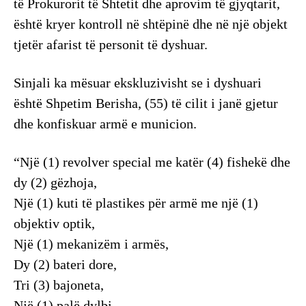
të Prokurorit të Shtetit dhe aprovim të gjyqtarit,
është kryer kontroll në shtëpinë dhe në një objekt
tjetër afarist të personit të dyshuar.
Sinjali ka mësuar ekskluzivisht se i dyshuari
është Shpetim Berisha, (55) të cilit i janë gjetur
dhe konfiskuar armë e municion.
“Një (1) revolver special me katër (4) fishekë dhe
dy (2) gëzhoja,
Një (1) kuti të plastikes për armë me një (1)
objektiv optik,
Një (1) mekanizëm i armës,
Dy (2) bateri dore,
Tri (3) bajoneta,
Një (1) palë dylbi,