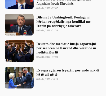
fuqishëm krah Ukrainës
8 Gusht, 2026 - 22:07
Dilemat e Uashingtonit: Pentagoni
kërkon rrugëdalje nga konflikti me
Iranin pa ndërhyrje tokësore
8 Gusht, 2026 - 21:20
Reuters dhe mediat e huaja raportojnë
për seancën në Kuvend dhe vezët që iu
hodhën Kurtit
8 Gusht, 2026 - 17:08
Evropa zgjeron tryezën, por ende nuk di
kë të ulë në të
8 Gusht, 2026 - 10:13