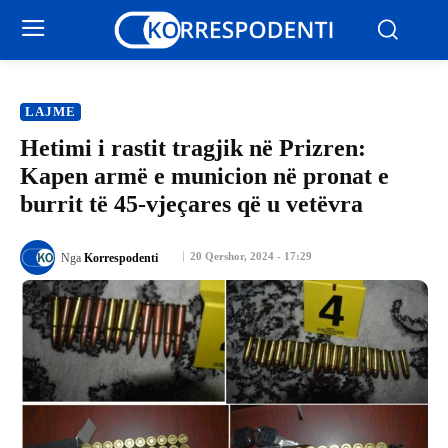
LAJME
Hetimi i rastit tragjik në Prizren:
Kapen armë e municion në pronat e
burrit të 45-vjeçares që u vetëvra
20 Qershor, 2024 - 17:29
Nga
Korrespodenti