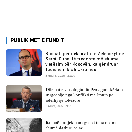
PUBLIKIMET E FUNDIT
Bushati për deklaratat e Zelenskyt në
Serbi: Duhej të tregonte më shumë
vlerësim për Kosovën, ka qëndruar
fuqishëm krah Ukrainës
8 Gusht, 2026 - 22:07
Dilemat e Uashingtonit: Pentagoni kërkon
rrugëdalje nga konflikti me Iranin pa
ndërhyrje tokësore
8 Gusht, 2026 - 21:20
Italianët projektuan qytetet tona me më
shumë dashuri se ne