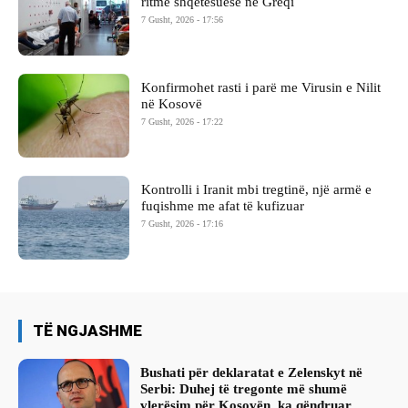
ritme shqetësuese në Greqi
7 Gusht, 2026 - 17:56
Konfirmohet rasti i parë me Virusin e Nilit
në Kosovë
7 Gusht, 2026 - 17:22
Kontrolli i Iranit mbi tregtinë, një armë e
fuqishme me afat të kufizuar
7 Gusht, 2026 - 17:16
TË NGJASHME
Bushati për deklaratat e Zelenskyt në
Serbi: Duhej të tregonte më shumë
vlerësim për Kosovën, ka qëndruar