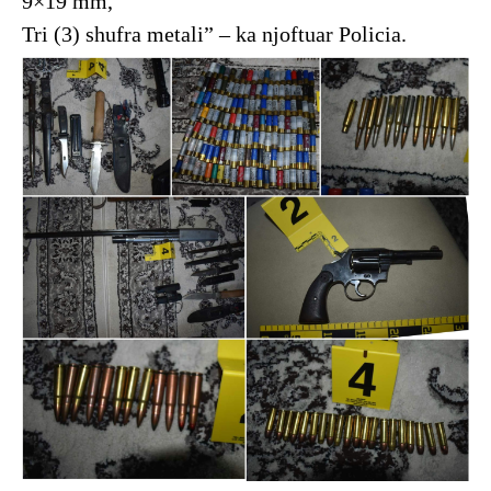
9×19 mm,
Tri (3) shufra metali” – ka njoftuar Policia.