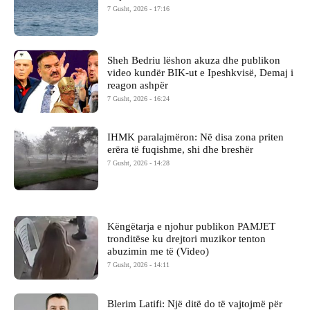
7 Gusht, 2026 - 17:16
Sheh Bedriu lëshon akuza dhe publikon
video kundër BIK-ut e Ipeshkvisë, Demaj i
reagon ashpër
7 Gusht, 2026 - 16:24
IHMK paralajmëron: Në disa zona priten
erëra të fuqishme, shi dhe breshër
7 Gusht, 2026 - 14:28
Këngëtarja e njohur publikon PAMJET
tronditëse ku drejtori muzikor tenton
abuzimin me të (Video)
7 Gusht, 2026 - 14:11
Blerim Latifi: Një ditë do të vajtojmë për