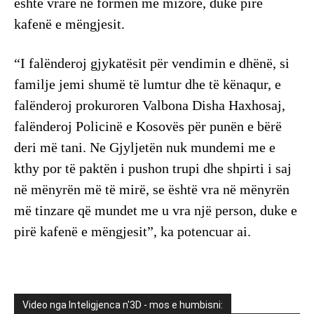
është vrarë në formën më mizore, duke pirë
kafenë e mëngjesit.
“I falënderoj gjykatësit për vendimin e dhënë, si
familje jemi shumë të lumtur dhe të kënaqur, e
falënderoj prokuroren Valbona Disha Haxhosaj,
falënderoj Policinë e Kosovës për punën e bërë
deri më tani. Ne Gjyljetën nuk mundemi me e
kthy por të paktën i pushon trupi dhe shpirti i saj
në mënyrën më të mirë, se është vra në mënyrën
më tinzare që mundet me u vra një person, duke e
pirë kafenë e mëngjesit”, ka potencuar ai.
Video nga Inteligjenca n'3D - mos e humbisni: