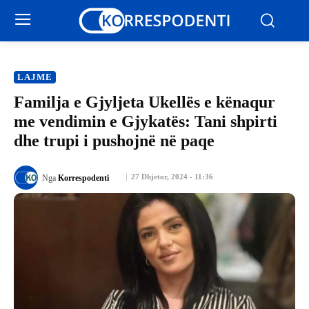
LAJME
Familja e Gjyljeta Ukellës e kënaqur
me vendimin e Gjykatës: Tani shpirti
dhe trupi i pushojnë në paqe
27 Dhjetor, 2024 - 11:36
Nga
Korrespodenti