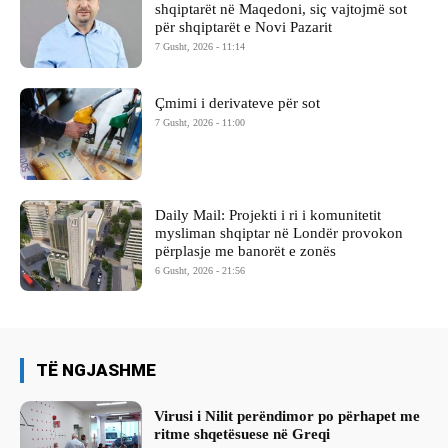
shqiptarët në Maqedoni, siç vajtojmë sot
për shqiptarët e Novi Pazarit
7 Gusht, 2026 - 11:14
Çmimi i derivateve për sot
7 Gusht, 2026 - 11:00
Daily Mail: Projekti i ri i komunitetit
mysliman shqiptar në Londër provokon
përplasje me banorët e zonës
6 Gusht, 2026 - 21:56
TË NGJASHME
Virusi i Nilit perëndimor po përhapet me
ritme shqetësuese në Greqi