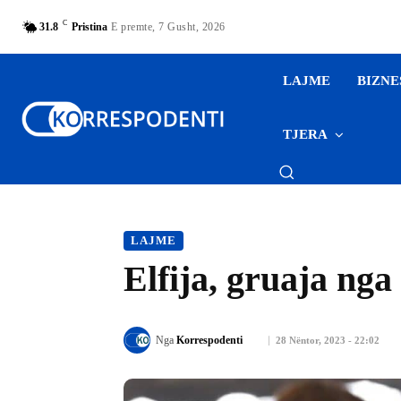
C
31.8
Pristina
E premte, 7 Gusht, 2026
LAJME
BIZNE
TJERA
LAJME
Elfija, gruaja ng
Nga
Korrespodenti
28 Nëntor, 2023 - 22:02