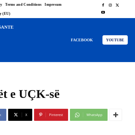
cy
Terms and Conditions
Impresum
cy (EU)
SANTE
FACEBOOK
YOUTUBE
rët e UÇK-së
k
X
Pinterest
WhatsApp