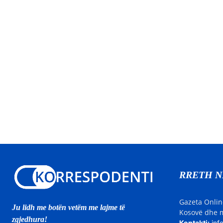
RRETH 
Gazeta Onlin
Ju lidh me botën vetëm me lajme të
Kosovë dhe m
zgjedhura!
Kontakti:
inf