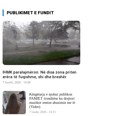
PUBLIKIMET E FUNDIT
IHMK paralajmëron: Në disa zona priten
erëra të fuqishme, shi dhe breshër
7 Gusht, 2026 - 14:28
Këngëtarja e njohur publikon
PAMJET tronditëse ku drejtori
muzikor tenton abuzimin me të
(Video)
7 Gusht, 2026 - 14:11