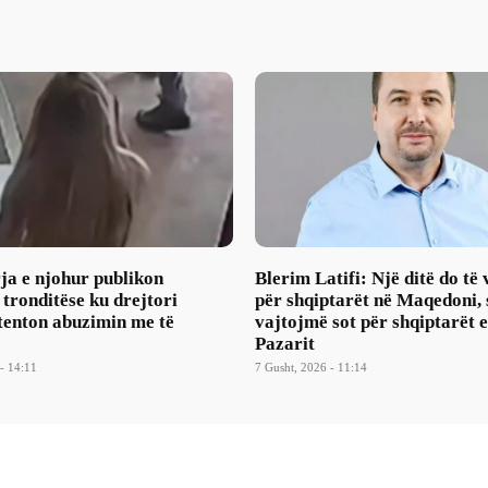
ja e njohur publikon
Blerim Latifi: Një ditë do të
ronditëse ku drejtori
për shqiptarët në Maqedoni, 
tenton abuzimin me të
vajtojmë sot për shqiptarët 
Pazarit
- 14:11
7 Gusht, 2026 - 11:14