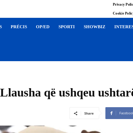
Privacy Poli
Cookie Poli
S
PRÉCIS
OP/ED
SPORTI
SHOWBIZ
INTERE
a Llausha që ushqeu ushta
Faceboo
Share