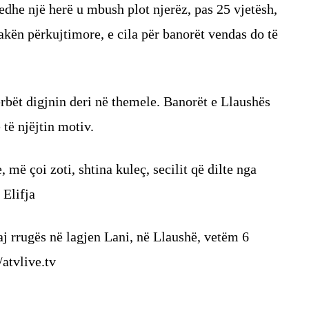
dhe një herë u mbush plot njerëz, pas 25 vjetësh,
akën përkujtimore, e cila për banorët vendas do të
erbët digjnin deri në themele. Banorët e Llaushës
 të njëjtin motiv.
 më çoi zoti, shtina kuleç, secilit që dilte nga
 Elifja
j rrugës në lagjen Lani, në Llaushë, vetëm 6
/atvlive.tv