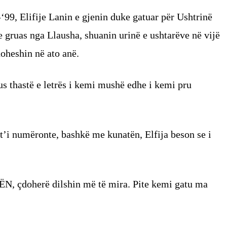
‘99, Elifije Lanin e gjenin duke gatuar për Ushtrinë
e gruas nga Llausha, shuanin urinë e ushtarëve në vijë
ehoheshin në ato anë.
us thastë e letrës i kemi mushë edhe i kemi pru
t’i numëronte, bashkë me kunatën, Elfija beson se i
N, çdoherë dilshin më të mira. Pite kemi gatu ma