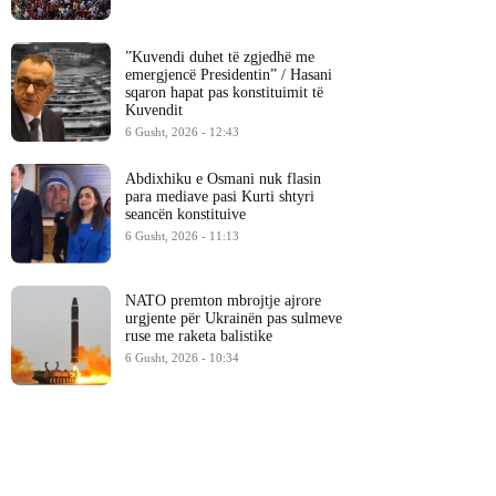
​”Kuvendi duhet të zgjedhë me
emergjencë Presidentin” / Hasani
sqaron hapat pas konstituimit të
Kuvendit
6 Gusht, 2026 - 12:43
Abdixhiku e Osmani nuk flasin
para mediave pasi Kurti shtyri
seancën konstituive
6 Gusht, 2026 - 11:13
NATO premton mbrojtje ajrore
urgjente për Ukrainën pas sulmeve
ruse me raketa balistike
6 Gusht, 2026 - 10:34