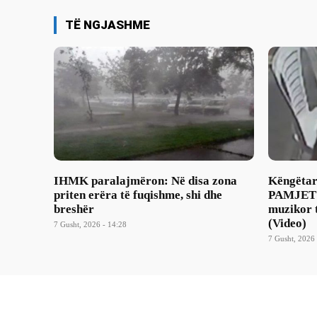
TË NGJASHME
IHMK paralajmëron: Në disa zona
Këngëtar
priten erëra të fuqishme, shi dhe
PAMJET t
breshër
muzikor 
(Video)
7 Gusht, 2026 - 14:28
7 Gusht, 2026 