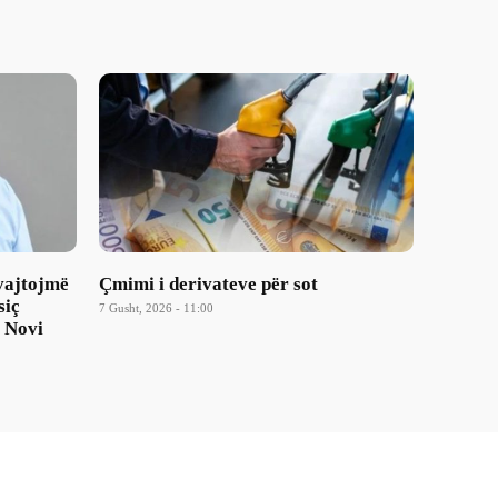
 vajtojmë
Çmimi i derivateve për sot
siç
7 Gusht, 2026 - 11:00
e Novi