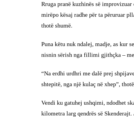
Rruga pranë kuzhinës së improvizuar e
mirëpo kësaj radhe për ta përuruar pll
thotë shumë.
Puna këtu nuk ndalej, madje, as kur s
nisnin sërish nga fillimi gjithçka – me
“Na erdhi urdhri me dalë prej shpijave,
shtepitë, nga një kulaç në xhep”, thotë
Vendi ku gatuhej ushqimi, ndodhet ska
kilometra larg qendrës së Skenderajt. 