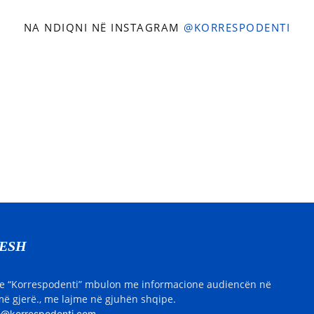
NA NDIQNI NË INSTAGRAM
@KORRESPODENTI
NESH
e “Korrespodenti” mbulon me informacione audiencën në
ë gjerë., me lajme në gjuhën shqipe.
o@korrespodenti.com