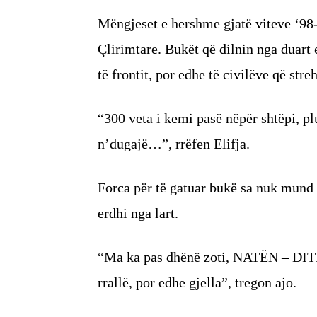
Mëngjeset e hershme gjatë viteve ‘98-
Çlirimtare. Bukët që dilnin nga duart 
të frontit, por edhe të civilëve që str
“300 veta i kemi pasë nëpër shtëpi, pl
n’dugajë…”, rrëfen Elifja.
Forca për të gatuar bukë sa nuk mund 
erdhi nga lart.
“Ma ka pas dhënë zoti, NATËN – DITË
rrallë, por edhe gjella”, tregon ajo.