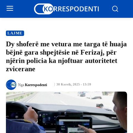
LAJME
Dy shoferë me vetura me targa të huaja
bëjnë gara shpejtësie në Ferizaj, për
njërin policia ka njoftuar autoritetet
zvicerane
30 Korrik, 2025 - 13:59
Nga
Korrespodenti