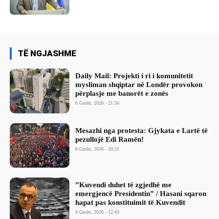
TË NGJASHME
Daily Mail: Projekti i ri i komunitetit
mysliman shqiptar në Londër provokon
përplasje me banorët e zonës
6 Gusht, 2026 - 21:56
Mesazhi nga protesta: Gjykata e Lartë të
pezullojë Edi Ramën!
6 Gusht, 2026 - 20:21
​”Kuvendi duhet të zgjedhë me
emergjencë Presidentin” / Hasani sqaron
hapat pas konstituimit të Kuvendit
6 Gusht, 2026 - 12:43