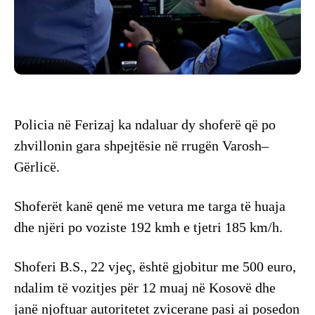
Policia në Ferizaj ka ndaluar dy shoferë që po
zhvillonin gara shpejtësie në rrugën Varosh–
Gërlicë.
Shoferët kanë qenë me vetura me targa të huaja
dhe njëri po voziste 192 kmh e tjetri 185 km/h.
Shoferi B.S., 22 vjeç, është gjobitur me 500 euro,
ndalim të vozitjes për 12 muaj në Kosovë dhe
janë njoftuar autoritetet zvicerane pasi ai posedon