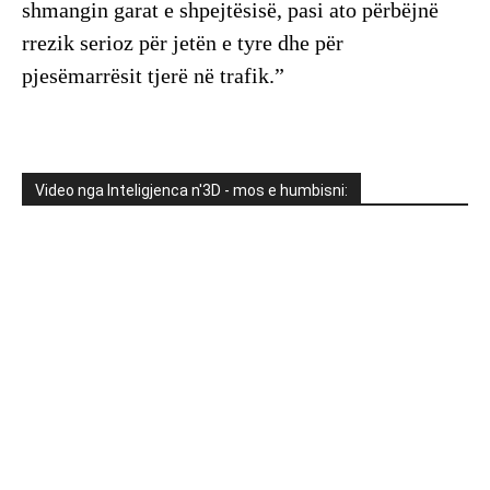
shmangin garat e shpejtësisë, pasi ato përbëjnë
rrezik serioz për jetën e tyre dhe për
pjesëmarrësit tjerë në trafik.”
Video nga Inteligjenca n'3D - mos e humbisni: