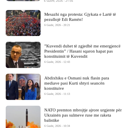
6 Gusht, 2026 - 21:56
Mesazhi nga protesta: Gjykata e Lartë të
pezullojë Edi Ramën!
6 Gusht, 2026 - 20:21
​”Kuvendi duhet të zgjedhë me emergjencë
Presidentin” / Hasani sqaron hapat pas
konstituimit të Kuvendit
6 Gusht, 2026 - 12:43
Abdixhiku e Osmani nuk flasin para
mediave pasi Kurti shtyri seancën
konstituive
6 Gusht, 2026 - 11:13
NATO premton mbrojtje ajrore urgjente për
Ukrainën pas sulmeve ruse me raketa
balistike
6 Gusht, 2026 - 10:34