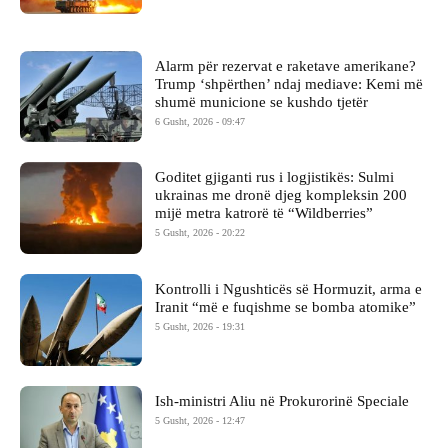
Alarm për rezervat e raketave amerikane?
Trump ‘shpërthen’ ndaj mediave: Kemi më
shumë municione se kushdo tjetër
6 Gusht, 2026 - 09:47
Goditet gjiganti rus i logjistikës: Sulmi
ukrainas me dronë djeg kompleksin 200
mijë metra katrorë të “Wildberries”
5 Gusht, 2026 - 20:22
Kontrolli i Ngushticës së Hormuzit, arma e
Iranit “më e fuqishme se bomba atomike”
5 Gusht, 2026 - 19:31
Ish-ministri ​Aliu në Prokurorinë Speciale
5 Gusht, 2026 - 12:47