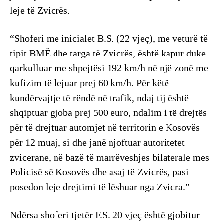
leje të Zvicrës.
“Shoferi me inicialet B.S. (22 vjeç), me veturë të
tipit BMË dhe targa të Zvicrës, është kapur duke
qarkulluar me shpejtësi 192 km/h në një zonë me
kufizim të lejuar prej 60 km/h. Për këtë
kundërvajtje të rëndë në trafik, ndaj tij është
shqiptuar gjoba prej 500 euro, ndalim i të drejtës
për të drejtuar automjet në territorin e Kosovës
për 12 muaj, si dhe janë njoftuar autoritetet
zvicerane, në bazë të marrëveshjes bilaterale mes
Policisë së Kosovës dhe asaj të Zvicrës, pasi
posedon leje drejtimi të lëshuar nga Zvicra.”
Ndërsa shoferi tjetër F.S. 20 vjeç është gjobitur