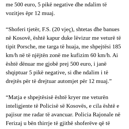
me 500 euro, 5 pikë negative dhe ndalim të
vozitjes ëpr 12 muaj.
“Shoferi tjetër, F.S. (20 vjeç), shtetas dhe banues
në Kosovë, është kapur duke lëvizur me veturë të
tipit Porsche, me targa të huaja, me shpejtësi 185
km/h në të njëjtën zonë me kufizim 60 km/h. Ai
është dënuar me gjobë prej 500 euro, i janë
shqiptuar 5 pikë negative, si dhe ndalim i të
drejtës për të drejtuar automjet për 12 muaj.”
“Matja e shpejtësisë është kryer me veturën
inteligjente të Policisë së Kosovës, e cila është e
pajisur me radar të avancuar. Policia Rajonale në
Ferizaj u bën thirrje të gjithë shoferëve që të