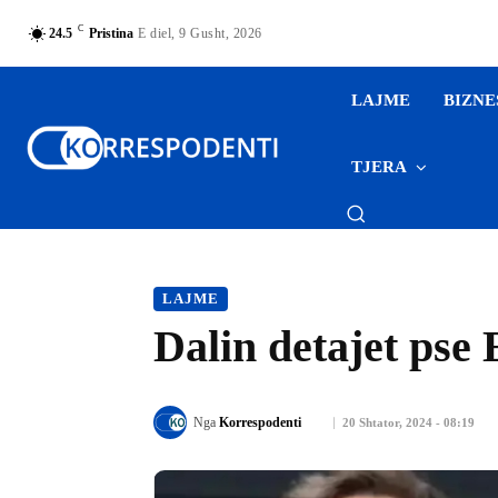
C
24.5
Pristina
E diel, 9 Gusht, 2026
LAJME
BIZNE
TJERA
LAJME
Dalin detajet pse 
Nga
Korrespodenti
20 Shtator, 2024 - 08:19