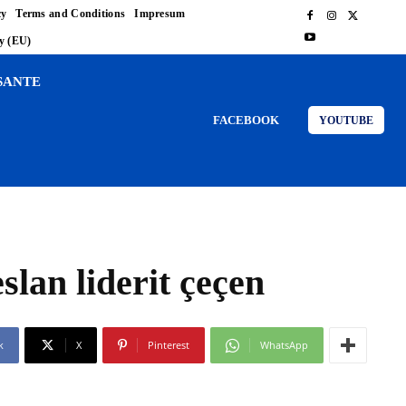
cy
Terms and Conditions
Impresum
cy (EU)
SANTE
FACEBOOK
YOUTUBE
slan liderit çeçen
k
X
Pinterest
WhatsApp