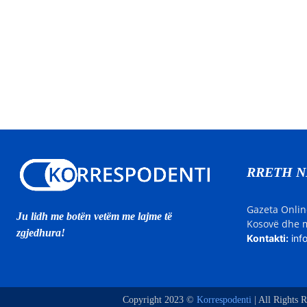
RRETH 
Gazeta Onlin
Ju lidh me botën vetëm me lajme të
Kosovë dhe m
zgjedhura!
Kontakti:
inf
Copyright 2023 ©
Korrespodenti
| All Rights R