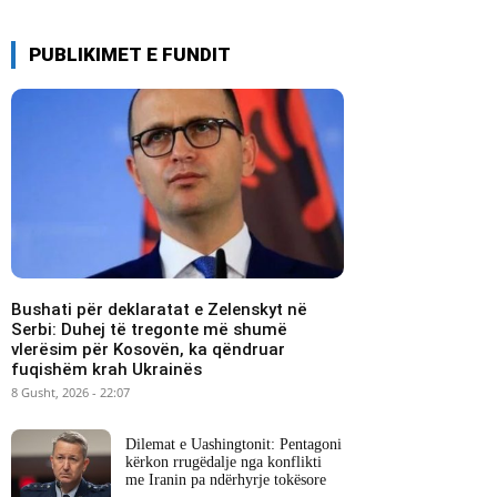
PUBLIKIMET E FUNDIT
Bushati për deklaratat e Zelenskyt në
Serbi: Duhej të tregonte më shumë
vlerësim për Kosovën, ka qëndruar
fuqishëm krah Ukrainës
8 Gusht, 2026 - 22:07
Dilemat e Uashingtonit: Pentagoni
kërkon rrugëdalje nga konflikti
me Iranin pa ndërhyrje tokësore