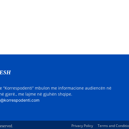
NESH
e “Korrespodenti” mbulon me informacione audiencën në
ë gjerë., me lajme në gjuhën shqipe.
o@korrespodenti.com
Privacy Policy
Terms and Conditi
eserved.