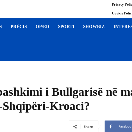
Privacy Poli
Cookie Poli
S
PRÉCIS
OP/ED
SPORTI
SHOWBIZ
INTERE
 bashkimi i Bullgarisë në 
-Shqipëri-Kroaci?
Faceboo
Share