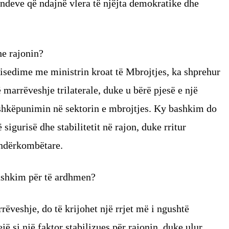
ndeve që ndajnë vlera të njëjta demokratike dhe
he rajonin?
bisedime me ministrin kroat të Mbrojtjes, ka shprehur
marrëveshje trilaterale, duke u bërë pjesë e një
ashkëpunimin në sektorin e mbrojtjes. Ky bashkim do
sigurisë dhe stabilitetit në rajon, duke rritur
 ndërkombëtare.
bashkim për të ardhmen?
ëveshje, do të krijohet një rrjet më i ngushtë
ë si një faktor stabilizues për rajonin, duke ulur