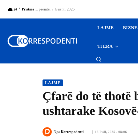
C
24
Pristina
E premte, 7 Gusht, 2026
LAJME
BIZNE
TJERA
LAJME
Çfarë do të thotë
ushtarake Kosovë
Nga
Korrespodenti
16 Prill, 2025 - 08:06