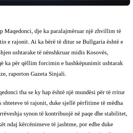
up Maqedonci, dje ka paralajmëruar një zhvillim të
in e rajonit. Ai ka bërë të ditur se Bullgaria është e
hjen ushtarake të nënshkruar midis Kosovës,
që ka për qëllim forcimin e bashkëpunimit ushtarak
ize, raporton Gazeta Sinjali.
edonci tha se ky hap është një mundësi për të rritur
hteteve të rajonit, duke sjellë përfitime të mëdha
rrëveshja synon të kontribuojë në paqe dhe stabilitet,
kët ndaj kërcënimeve të jashtme, por edhe duke