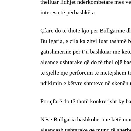
thelluar lidhjet ndërkombëtare mes ve
interesa të përbashkëta.
Çfarë do të thotë kjo për Bullgarinë d
Bullgaria, e cila ka zhvilluar tashmë 
gatishmërinë për t’u bashkuar me këtë 
aleance ushtarake që do të thellojë b
të sjellë një përforcim të mëtejshëm të 
ndikimin e këtyre shteteve në skenën
Por çfarë do të thotë konkretisht ky 
Nëse Bullgaria bashkohet me këtë marr
aleancash ushtarake që mund të shërbej