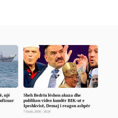
ë, një
Sheh Bedriu lëshon akuza dhe
ufizuar
publikon video kundër BIK-ut e
Ipeshkvisë, Demaj i reagon ashpër
7 Gusht, 2026 - 16:24