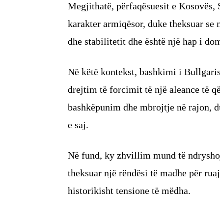
Megjithatë, përfaqësuesit e Kosovës,
karakter armiqësor, duke theksuar se 
dhe stabilitetit dhe është një hap i d
Në këtë kontekst, bashkimi i Bullgari
drejtim të forcimit të një aleance të
bashkëpunim dhe mbrojtje në rajon, duk
e saj.
Në fund, ky zhvillim mund të ndrysho
theksuar një rëndësi të madhe për ruaj
historikisht tensione të mëdha.