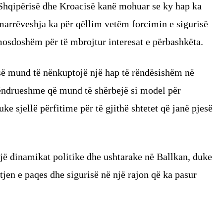
 Shqipërisë dhe Kroacisë kanë mohuar se ky hap ka
marrëveshja ka për qëllim vetëm forcimin e sigurisë
omosdoshëm për të mbrojtur interesat e përbashkëta.
së mund të nënkuptojë një hap të rëndësishëm në
 qëndrueshme që mund të shërbejë si model për
e sjellë përfitime për të gjithë shtetet që janë pjesë
jë dinamikat politike dhe ushtarake në Ballkan, duke
tjen e paqes dhe sigurisë në një rajon që ka pasur