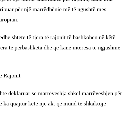
ribuar për një marrëdhënie më të ngushtë mes
uropian.
dhe shtete të tjera të rajonit të bashkohen në këtë
era të përbashkëta dhe që kanë interesa të ngjashme
e Rajonit
shte deklaruar se marrëveshja shkel marrëveshjen për
 e ka quajtur këtë një akt që mund të shkaktojë