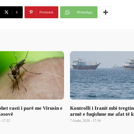
X
Pinterest
WhatsApp
et rasti i parë me Virusin e
Kontrolli i Iranit mbi tregtin
Kosovë
armë e fuqishme me afat të k
- 17:22
7 Gusht, 2026 - 17:16