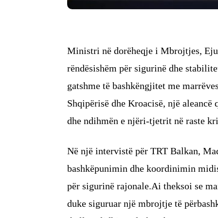
Ministri në dorëheqje i Mbrojtjes, Ej
rëndësishëm për sigurinë dhe stabilitet
gatshme të bashkëngjitet me marrëves
Shqipërisë dhe Kroacisë, një aleancë 
dhe ndihmën e njëri-tjetrit në raste kr
Në një intervistë për TRT Balkan, Maq
bashkëpunimin dhe koordinimin midis s
për sigurinë rajonale.Ai theksoi se ma
duke siguruar një mbrojtje të përbash