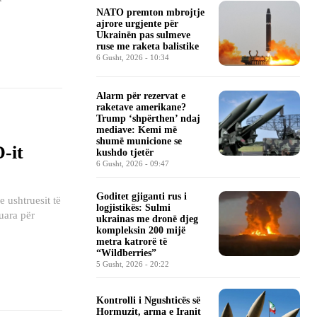
NATO premton mbrojtje
ajrore urgjente për
Ukrainën pas sulmeve
ruse me raketa balistike
6 Gusht, 2026 - 10:34
Alarm për rezervat e
raketave amerikane?
Trump ‘shpërthen’ ndaj
mediave: Kemi më
shumë municione se
-it
kushdo tjetër
6 Gusht, 2026 - 09:47
Goditet gjiganti rus i
e ushtruesit të
logjistikës: Sulmi
kuara për
ukrainas me dronë djeg
kompleksin 200 mijë
metra katrorë të
“Wildberries”
5 Gusht, 2026 - 20:22
Kontrolli i Ngushticës së
Hormuzit, arma e Iranit