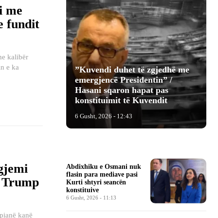
i me
e fundit
me kalibër
​”Kuvendi duhet të zgjedhë me
emergjencë Presidentin” /
Hasani sqaron hapat pas
konstituimit të Kuvendit
6 Gusht, 2026 - 12:43
gjemi
Abdixhiku e Osmani nuk
flasin para mediave pasi
ë Trump
Kurti shtyri seancën
konstituive
6 Gusht, 2026 - 11:13
opianë kanë