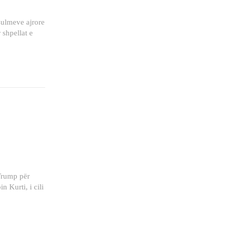
sulmeve ajrore
 shpellat e
 Trump për
 Kurti, i cili