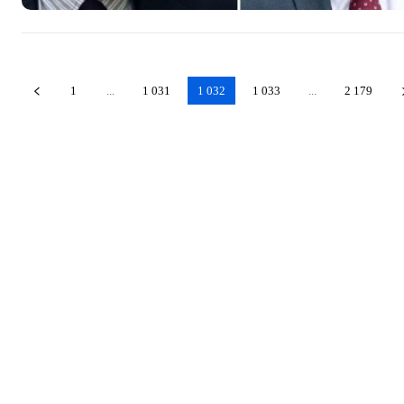
1
...
1 031
1 032
1 033
...
2 179