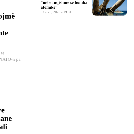
“më e fuqishme se bomba
atomike”
5 Gusht, 2026 - 19:31
tojmë
nte
 të
r NATO-n pa
ve
kane
ali