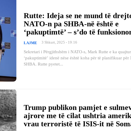
Rutte: Ideja se ne mund të drej
NATO-n pa SHBA-në është e
‘pakuptimtë’ – s’do të funksiono
3 Shkurt, 2025 - 19:16
LAJME
Sekretari i Përgjithshëm i NATO-s, Mark Rutte e ka quajtur
‘pakuptimitë’ idenë nëse është koha për të planifikuar pë
SHBA. Rutte pyetet...
Trump publikon pamjet e sulme
ajrore me të cilat ushtria ameri
vrau terroristë të ISIS-it në Som