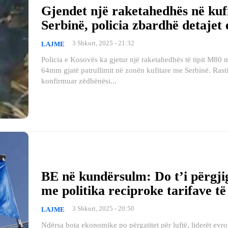
Gjendet një raketahedhës në kuf
Serbinë, policia zbardhë detajet 
3 Shkurt, 2025 - 21:32
LAJME
Policia e Kosovës ka gjetur një raketahedhës të tipit M80 
64mm gjatë patrullimit në zonën kufitare me Serbinë. Rastin e ka
konfirmuar zëdhënësi...
BE në kundërsulm: Do t’i përgji
me politika reciproke tarifave t
3 Shkurt, 2025 - 20:50
LAJME
Ndërsa bota ekonomike po përgatitet për luftë, liderët evr