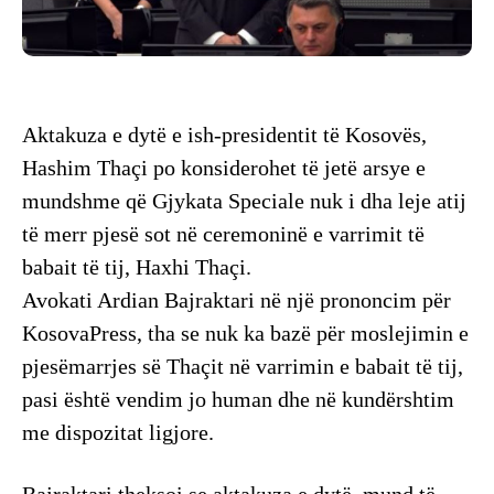
Aktakuza e dytë e ish-presidentit të Kosovës,
Hashim Thaçi po konsiderohet të jetë arsye e
mundshme që Gjykata Speciale nuk i dha leje atij
të merr pjesë sot në ceremoninë e varrimit të
babait të tij, Haxhi Thaçi.
Avokati Ardian Bajraktari në një prononcim për
KosovaPress, tha se nuk ka bazë për moslejimin e
pjesëmarrjes së Thaçit në varrimin e babait të tij,
pasi është vendim jo human dhe në kundërshtim
me dispozitat ligjore.