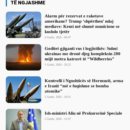
TË NGJASHME
Alarm për rezervat e raketave
amerikane? Trump ‘shpërthen’ ndaj
mediave: Kemi më shumë municione se
kushdo tjetër
6 Gusht, 2026 - 09:47
Goditet gjiganti rus i logjistikës: Sulmi
ukrainas me dronë djeg kompleksin 200
mijë metra katrorë të “Wildberries”
5 Gusht, 2026 - 20:22
Kontrolli i Ngushticës së Hormuzit, arma
e Iranit “më e fuqishme se bomba
atomike”
5 Gusht, 2026 - 19:31
Ish-ministri ​Aliu në Prokurorinë Speciale
5 Gusht, 2026 - 12:47