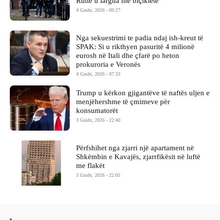
Rutte u largua me biçikletë
4 Gusht, 2026 - 09:27
Nga sekuestrimi te padia ndaj ish-kreut të
SPAK: Si u rikthyen pasuritë 4 milionë
eurosh në Itali dhe çfarë po heton
prokuroria e Veronës
4 Gusht, 2026 - 07:33
Trump u kërkon gjigantëve të naftës uljen e
menjëhershme të çmimeve për
konsumatorët
3 Gusht, 2026 - 22:40
Përfshihet nga zjarri një apartament në
Shkëmbin e Kavajës, zjarrfikësit në luftë
me flakët
3 Gusht, 2026 - 22:05