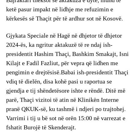
Bajraktari theksoi se aktakuza e dytë, mund të
ketë pasur impakt në lidhje me refuzimin e
kërkesës së Thaçit për të ardhur sot në Kosovë.
Gjykata Speciale në Hagë në dhjetor të dhjetor
2024-ës, ka ngritur aktakuzë të re ndaj ish-
presidentit Hashim Thaçi, Bashkim Smakajt, Isni
Kilajt e Fadil Fazliut, për vepra që lidhen me
pengimin e drejtësisë.Babai ish-presidentit Thaçi
vdiq të dielën, disa kohë pasi u raportua se
gjendja e tij shëndetësore ishte e rëndë. Ditë më
parë, Thaçi vizitoi të atin në Klinikën Interne
pranë QKUK-së, ku tashmë i ndjeri po trajtohej.
Varrimi i tij u bë sot në orën 15:00 në varrezat e
fshatit Burojë të Skenderajt.