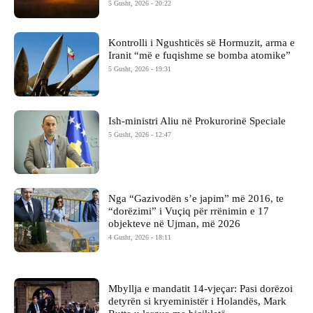
5 Gusht, 2026 - 20:22
Kontrolli i Ngushticës së Hormuzit, arma e
Iranit “më e fuqishme se bomba atomike”
5 Gusht, 2026 - 19:31
Ish-ministri ​Aliu në Prokurorinë Speciale
5 Gusht, 2026 - 12:47
Nga “Gazivodën s’e japim” më 2016, te
“dorëzimi” i Vuçiq për rrënimin e 17
objekteve në Ujman, më 2026
4 Gusht, 2026 - 18:11
Mbyllja e mandatit 14-vjeçar: Pasi dorëzoi
detyrën si kryeministër i Holandës, Mark