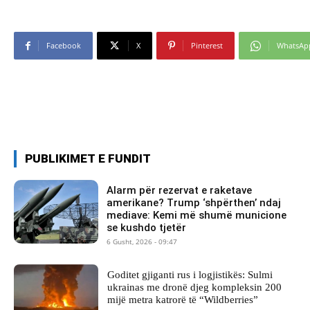
Facebook
X
Pinterest
WhatsAp
PUBLIKIMET E FUNDIT
Alarm për rezervat e raketave
amerikane? Trump ‘shpërthen’ ndaj
mediave: Kemi më shumë municione
se kushdo tjetër
6 Gusht, 2026 - 09:47
Goditet gjiganti rus i logjistikës: Sulmi
ukrainas me dronë djeg kompleksin 200
mijë metra katrorë të “Wildberries”