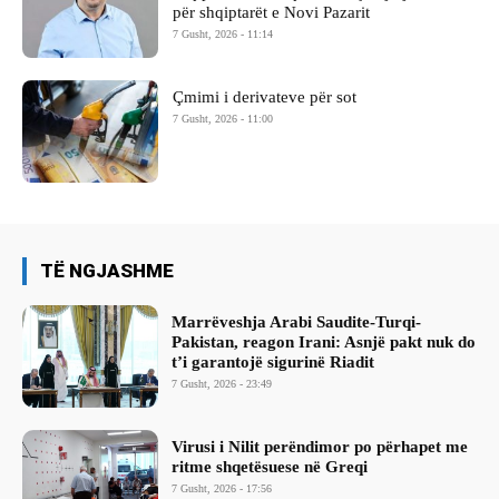
për shqiptarët e Novi Pazarit
7 Gusht, 2026 - 11:14
Çmimi i derivateve për sot
7 Gusht, 2026 - 11:00
TË NGJASHME
Marrëveshja Arabi Saudite-Turqi-
Pakistan, reagon Irani: Asnjë pakt nuk do
t’i garantojë sigurinë Riadit
7 Gusht, 2026 - 23:49
Virusi i Nilit perëndimor po përhapet me
ritme shqetësuese në Greqi
7 Gusht, 2026 - 17:56