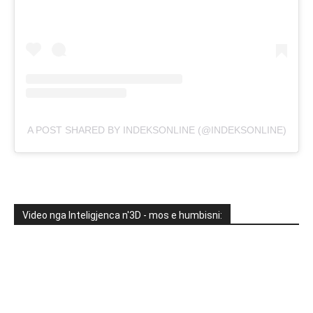
A POST SHARED BY INDEKSONLINE (@INDEKSONLINE)
Video nga Inteligjenca n'3D - mos e humbisni: