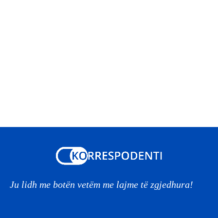
Ju lidh me botën vetëm me lajme të zgjedhura!