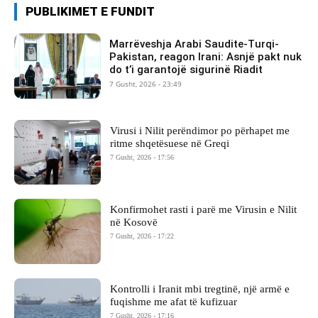
PUBLIKIMET E FUNDIT
Marrëveshja Arabi Saudite-Turqi-
Pakistan, reagon Irani: Asnjë pakt nuk
do t’i garantojë sigurinë Riadit
7 Gusht, 2026 - 23:49
Virusi i Nilit perëndimor po përhapet me
ritme shqetësuese në Greqi
7 Gusht, 2026 - 17:56
Konfirmohet rasti i parë me Virusin e Nilit
në Kosovë
7 Gusht, 2026 - 17:22
Kontrolli i Iranit mbi tregtinë, një armë e
fuqishme me afat të kufizuar
7 Gusht, 2026 - 17:16