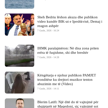
Sheh Bedriu lëshon akuza dhe publikon
video kundër BIK-ut e Ipeshkvisë, Demaj i
reagon ashpër
7 Gusht, 2026 - 16:24
IHMK paralajmëron: Në disa zona priten
erëra të fuqishme, shi dhe breshër
7 Gusht, 2026 - 14:28
Këngëtarja e njohur publikon PAMJET
tronditëse ku drejtori muzikor tenton
abuzimin me të (Video)
7 Gusht, 2026 - 14:11
Blerim Latifi: Një ditë do të vajtojmë për
shqiptarët në Maqedoni, siç vajtojmë sot