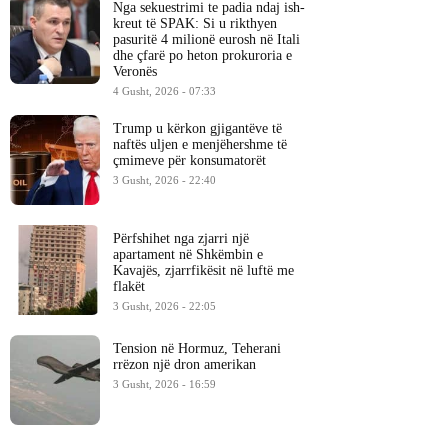
Nga sekuestrimi te padia ndaj ish-
kreut të SPAK: Si u rikthyen
pasuritë 4 milionë eurosh në Itali
dhe çfarë po heton prokuroria e
Veronës
4 Gusht, 2026 - 07:33
Trump u kërkon gjigantëve të
naftës uljen e menjëhershme të
çmimeve për konsumatorët
3 Gusht, 2026 - 22:40
Përfshihet nga zjarri një
apartament në Shkëmbin e
Kavajës, zjarrfikësit në luftë me
flakët
3 Gusht, 2026 - 22:05
Tension në Hormuz, Teherani
rrëzon një dron amerikan
3 Gusht, 2026 - 16:59