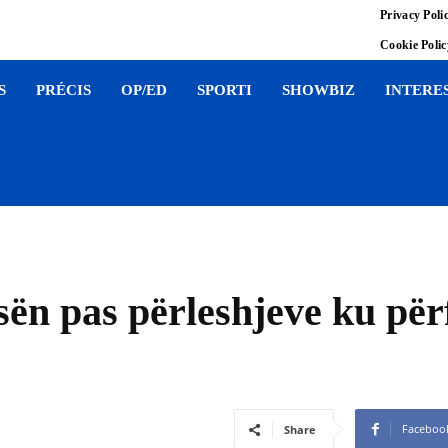
Privacy Poli
Cookie Poli
S
PRÉCIS
OP/ED
SPORTI
SHOWBIZ
INTERE
sën pas përleshjeve ku për
Faceboo
Share