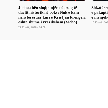
Joshua bën shqiponjën në prag të
Shkatërro
duelit historik në boks: Nuk e kam
e pakupt
nënvlerësuar kurrë Kristjan Prengën,
e menjëh
është shumë i rrezikshëm (Video)
16 Korrik, 202
24 Korrik, 2026 - 14:56