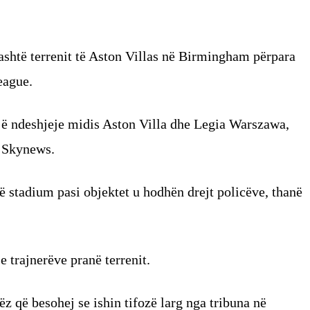
jashtë terrenit të Aston Villas në Birmingham përpara
eague.
jë ndeshjeje midis Aston Villa dhe Legia Warszawa,
n Skynews.
ë stadium pasi objektet u hodhën drejt policëve, thanë
 trajnerëve pranë terrenit.
ëz që besohej se ishin tifozë larg nga tribuna në