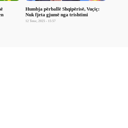
në
Humbja përballë Shqipërisë, Vuçiç:
en
Nuk fjeta gjumë nga trishtimi
12 Tetor, 2025 - 15:57