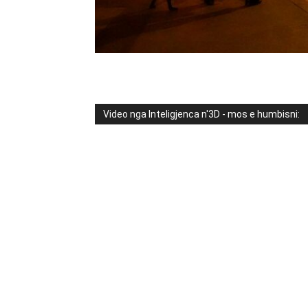
Video nga Inteligjenca n'3D - mos e humbisni: