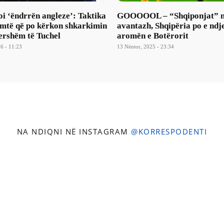
i ‘ëndrrën angleze’: Taktika
GOOOOOL – “Shqiponjat” 
imtë që po kërkon shkarkimin
avantazh, Shqipëria po e ndj
ershëm të Tuchel
aromën e Botërorit
6 - 11:23
13 Nëntor, 2025 - 23:34
NA NDIQNI NË INSTAGRAM
@KORRESPODENTI