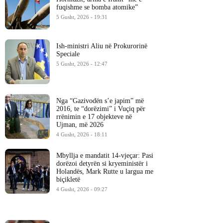
fuqishme se bomba atomike”
5 Gusht, 2026 - 19:31
Ish-ministri ​Aliu në Prokurorinë
Speciale
5 Gusht, 2026 - 12:47
Nga “Gazivodën s’e japim” më
2016, te “dorëzimi” i Vuçiq për
rrënimin e 17 objekteve në
Ujman, më 2026
4 Gusht, 2026 - 18:11
Mbyllja e mandatit 14-vjeçar: Pasi
dorëzoi detyrën si kryeministër i
Holandës, Mark Rutte u largua me
biçikletë
4 Gusht, 2026 - 09:27