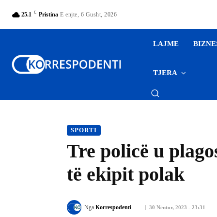
C
25.1
Pristina
E enjte, 6 Gusht, 2026
LAJME
BIZNE
TJERA
SPORTI
Tre policë u plago
të ekipit polak
Nga
Korrespodenti
30 Nëntor, 2023 - 23:31