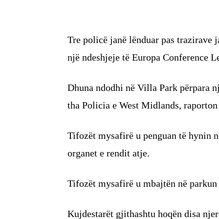
Tre policë janë lënduar pas trazirave 
një ndeshjeje të Europa Conference L
Dhuna ndodhi në Villa Park përpara n
tha Policia e West Midlands, raporto
Tifozët mysafirë u penguan të hynin n
organet e rendit atje.
Tifozët mysafirë u mbajtën në parkun e
Kujdestarët gjithashtu hoqën disa njer