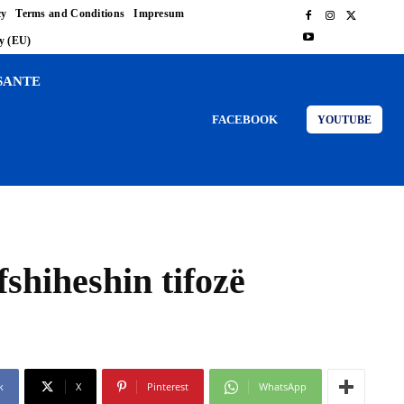
cy
Terms and Conditions
Impresum
cy (EU)
SANTE
FACEBOOK
YOUTUBE
fshiheshin tifozë
k
X
Pinterest
WhatsApp