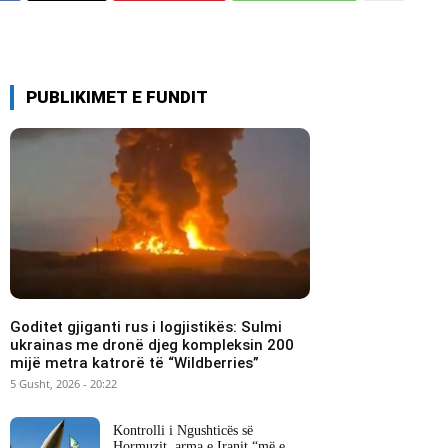
PUBLIKIMET E FUNDIT
Goditet gjiganti rus i logjistikës: Sulmi
ukrainas me dronë djeg kompleksin 200
mijë metra katrorë të “Wildberries”
5 Gusht, 2026 - 20:22
Kontrolli i Ngushticës së
Hormuzit, arma e Iranit “më e