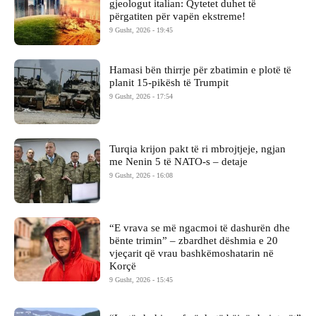
gjeologut italian: Qytetet duhet të
përgatiten për vapën ekstreme!
9 Gusht, 2026 - 19:45
Hamasi bën thirrje për zbatimin e plotë të
planit 15-pikësh të Trumpit
9 Gusht, 2026 - 17:54
Turqia krijon pakt të ri mbrojtjeje, ngjan
me Nenin 5 të NATO-s – detaje
9 Gusht, 2026 - 16:08
“E vrava se më ngacmoi të dashurën dhe
bënte trimin” – zbardhet dëshmia e 20
vjeçarit që vrau bashkëmoshatarin në
Korçë
9 Gusht, 2026 - 15:45