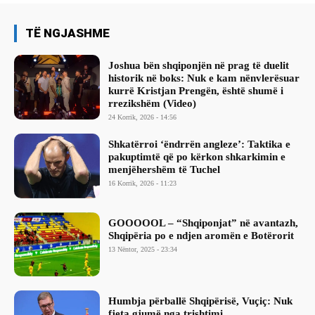
TË NGJASHME
Joshua bën shqiponjën në prag të duelit
historik në boks: Nuk e kam nënvlerësuar
kurrë Kristjan Prengën, është shumë i
rrezikshëm (Video)
24 Korrik, 2026 - 14:56
Shkatërroi ‘ëndrrën angleze’: Taktika e
pakuptimtë që po kërkon shkarkimin e
menjëhershëm të Tuchel
16 Korrik, 2026 - 11:23
GOOOOOL – “Shqiponjat” në avantazh,
Shqipëria po e ndjen aromën e Botërorit
13 Nëntor, 2025 - 23:34
Humbja përballë Shqipërisë, Vuçiç: Nuk
fjeta gjumë nga trishtimi