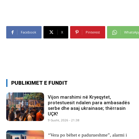
Facebook
X
Pinterest
WhatsAp
PUBLIKIMET E FUNDIT
Vijon marshimi në Kryeqytet,
protestuesit ndalen para ambasadës
serbe dhe asaj ukrainase; thërrasin
UÇK!
9 Gusht, 2026 - 21:38
“Vera po bëhet e padurueshme”, alarmi i