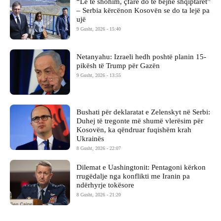
“Le të shohim, çfarë do të bëjnë shqiptarët”
– Serbia kërcënon Kosovën se do ta lejë pa
ujë
9 Gusht, 2026 - 15:40
Netanyahu: Izraeli hedh poshtë planin 15-
pikësh të Trump për Gazën
9 Gusht, 2026 - 13:55
Bushati për deklaratat e Zelenskyt në Serbi:
Duhej të tregonte më shumë vlerësim për
Kosovën, ka qëndruar fuqishëm krah
Ukrainës
8 Gusht, 2026 - 22:07
Dilemat e Uashingtonit: Pentagoni kërkon
rrugëdalje nga konflikti me Iranin pa
ndërhyrje tokësore
8 Gusht, 2026 - 21:20