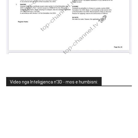
Video nga Inteligjenca n'3D - mos e humbisni: