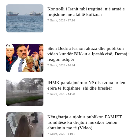
Kontrolli i Iranit mbi tregtinë, një armë e
fuqishme me afat të kufizuar
7 Gusht, 2026 - 17:16
Sheh Bedriu lëshon akuza dhe publikon
video kundër BIK-ut e Ipeshkvisë, Demaj i
reagon ashpër
7 Gusht, 2026 - 16:24
IHMK paralajmëron: Në disa zona priten
erëra të fuqishme, shi dhe breshër
7 Gusht, 2026 - 14:28
Këngëtarja e njohur publikon PAMJET
tronditëse ku drejtori muzikor tenton
abuzimin me të (Video)
7 Gusht, 2026 - 14:11