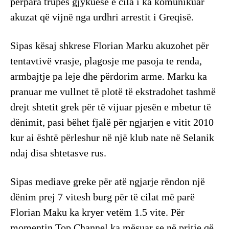
përpara trupës gjykuese e cila i ka komunikuar
akuzat që vijnë nga urdhri arrestit i Greqisë.
Sipas kësaj shkrese Florian Marku akuzohet për
tentavtivë vrasje, plagosje me pasoja te renda,
armbajtje pa leje dhe përdorim arme. Marku ka
pranuar me vullnet të plotë të ekstradohet tashmë
drejt shtetit grek për të vijuar pjesën e mbetur të
dënimit, pasi bëhet fjalë për ngjarjen e vitit 2010
kur ai është përleshur në një klub nate në Selanik
ndaj disa shtetasve rus.
Sipas mediave greke për atë ngjarje rëndon një
dënim prej 7 vitesh burg për të cilat më parë
Florian Maku ka kryer vetëm 1.5 vite. Për
momentin Top Channel ka mësuar se në pritje që