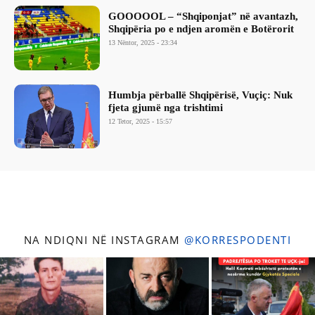
GOOOOOL – “Shqiponjat” në avantazh,
Shqipëria po e ndjen aromën e Botërorit
13 Nëntor, 2025 - 23:34
Humbja përballë Shqipërisë, Vuçiç: Nuk
fjeta gjumë nga trishtimi
12 Tetor, 2025 - 15:57
NA NDIQNI NË INSTAGRAM
@KORRESPODENTI