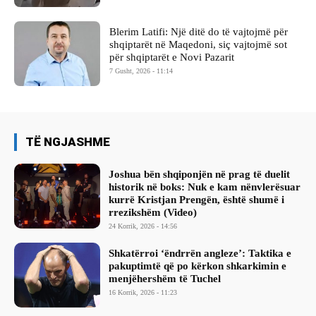
Blerim Latifi: Një ditë do të vajtojmë për
shqiptarët në Maqedoni, siç vajtojmë sot
për shqiptarët e Novi Pazarit
7 Gusht, 2026 - 11:14
TË NGJASHME
Joshua bën shqiponjën në prag të duelit
historik në boks: Nuk e kam nënvlerësuar
kurrë Kristjan Prengën, është shumë i
rrezikshëm (Video)
24 Korrik, 2026 - 14:56
Shkatërroi ‘ëndrrën angleze’: Taktika e
pakuptimtë që po kërkon shkarkimin e
menjëhershëm të Tuchel
16 Korrik, 2026 - 11:23