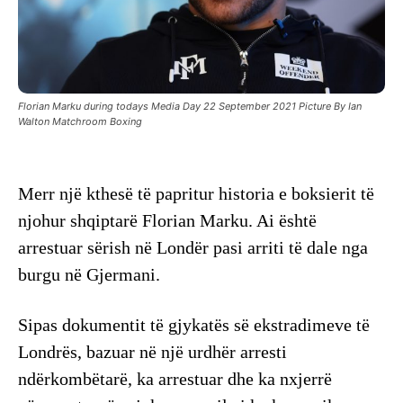
Florian Marku during todays Media Day 22 September 2021 Picture By Ian
Walton Matchroom Boxing
Merr një kthesë të papritur historia e boksierit të
njohur shqiptarë Florian Marku. Ai është
arrestuar sërish në Londër pasi arriti të dale nga
burgu në Gjermani.
Sipas dokumentit të gjykatës së ekstradimeve të
Londrës, bazuar në një urdhër arresti
ndërkombëtarë, ka arrestuar dhe ka nxjerrë