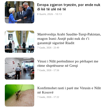
Evropa zgjeron tryezën, por ende nuk
di kë të ulë në të
8 Gusht, 2026 - 10:13
Marrëveshja Arabi Saudite-Turqi-Pakistan,
reagon Irani: Asnjë pakt nuk do t’i
garantojë sigurinë Riadit
7 Gusht, 2026 - 23:49
Virusi i Nilit perëndimor po përhapet me
ritme shqetësuese në Greqi
7 Gusht, 2026 - 17:56
Konfirmohet rasti i parë me Virusin e Nilit
në Kosovë
7 Gusht, 2026 - 17:22