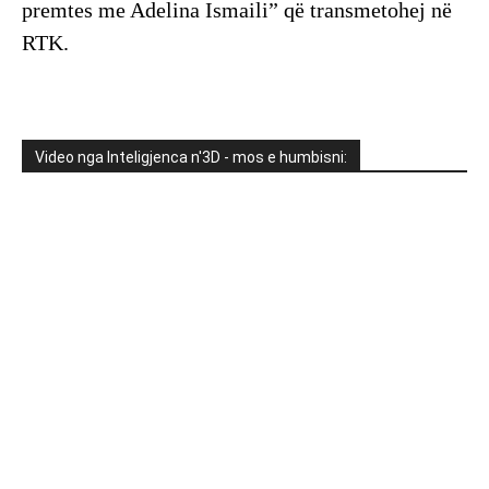
premtes me Adelina Ismaili” që transmetohej në
RTK.
Video nga Inteligjenca n'3D - mos e humbisni: