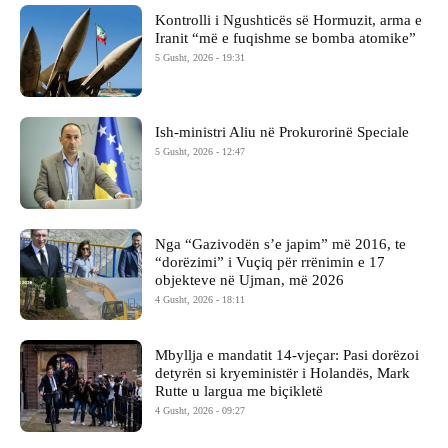
Kontrolli i Ngushticës së Hormuzit, arma e
Iranit “më e fuqishme se bomba atomike”
5 Gusht, 2026 - 19:31
Ish-ministri ​Aliu në Prokurorinë Speciale
5 Gusht, 2026 - 12:47
Nga “Gazivodën s’e japim” më 2016, te
“dorëzimi” i Vuçiq për rrënimin e 17
objekteve në Ujman, më 2026
4 Gusht, 2026 - 18:11
Mbyllja e mandatit 14-vjeçar: Pasi dorëzoi
detyrën si kryeministër i Holandës, Mark
Rutte u largua me biçikletë
4 Gusht, 2026 - 09:27