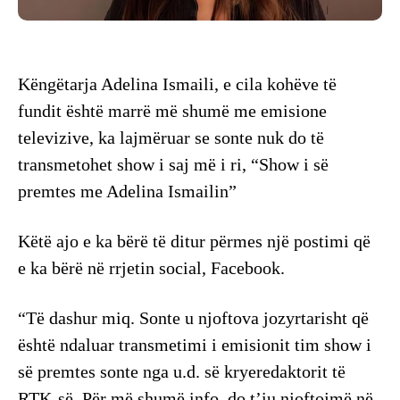
Këngëtarja Adelina Ismaili, e cila kohëve të
fundit është marrë më shumë me emisione
televizive, ka lajmëruar se sonte nuk do të
transmetohet show i saj më i ri, “Show i së
premtes me Adelina Ismailin”
Këtë ajo e ka bërë të ditur përmes një postimi që
e ka bërë në rrjetin social, Facebook.
“Të dashur miq. Sonte u njoftova jozyrtarisht që
është ndaluar transmetimi i emisionit tim show i
së premtes sonte nga u.d. së kryeredaktorit të
RTK-së. Për më shumë info, do t’iu njoftojmë në