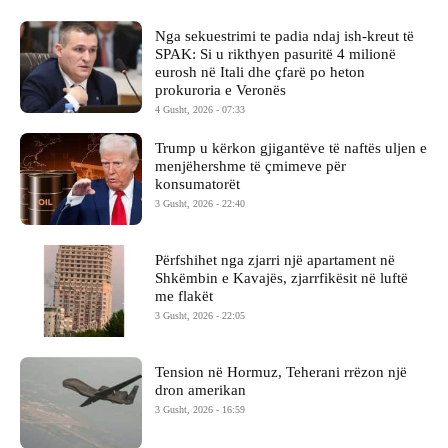
Nga sekuestrimi te padia ndaj ish-kreut të
SPAK: Si u rikthyen pasuritë 4 milionë
eurosh në Itali dhe çfarë po heton
prokuroria e Veronës
4 Gusht, 2026 - 07:33
Trump u kërkon gjigantëve të naftës uljen e
menjëhershme të çmimeve për
konsumatorët
3 Gusht, 2026 - 22:40
Përfshihet nga zjarri një apartament në
Shkëmbin e Kavajës, zjarrfikësit në luftë
me flakët
3 Gusht, 2026 - 22:05
Tension në Hormuz, Teherani rrëzon një
dron amerikan
3 Gusht, 2026 - 16:59