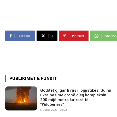
Facebook
X
Pinterest
WhatsAp
PUBLIKIMET E FUNDIT
Goditet gjiganti rus i logjistikës: Sulmi
ukrainas me dronë djeg kompleksin
200 mijë metra katrorë të
“Wildberries”
5 Gusht, 2026 - 20:22