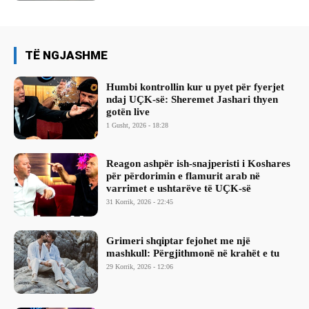
TË NGJASHME
Humbi kontrollin kur u pyet për fyerjet
ndaj UÇK-së: Sheremet Jashari thyen
gotën live
1 Gusht, 2026 - 18:28
Reagon ashpër ish-snajperisti i Koshares
për përdorimin e flamurit arab në
varrimet e ushtarëve të UÇK-së
31 Korrik, 2026 - 22:45
Grimeri shqiptar fejohet me një
mashkull: Përgjithmonë në krahët e tu
29 Korrik, 2026 - 12:06