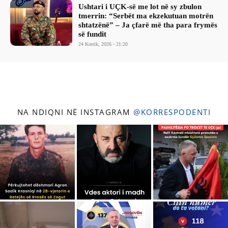
Ushtari i UÇK-së me lot në sy zbulon
tmerrin: “Serbët ma ekzekutuan motrën
shtatzënë” – Ja çfarë më tha para frymës
së fundit
24 Korrik, 2026 - 21:20
NA NDIQNI NË INSTAGRAM
@KORRESPODENTI