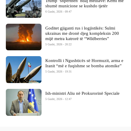
Trump ‘shpërthen’ ndaj mediave: Kemi më
shumë municione se kushdo tjetër
6 Gusht, 2026 - 09:47
Goditet gjiganti rus i logjistikës: Sulmi
ukrainas me dronë djeg kompleksin 200
mijë metra katrorë të “Wildberries”
5 Gusht, 2026 - 20:22
Kontrolli i Ngushticës së Hormuzit, arma e
Iranit “më e fuqishme se bomba atomike”
5 Gusht, 2026 - 19:31
Ish-ministri ​Aliu në Prokurorinë Speciale
5 Gusht, 2026 - 12:47