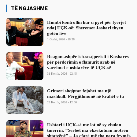
TË NGJASHME
Humbi kontrollin kur u pyet për fyerjet
ndaj UÇK-së: Sheremet Jashari thyen
gotën live
1 Gusht, 2026 - 18:28
Reagon ashpër ish-snajperisti i Koshares
për përdorimin e flamurit arab në
varrimet e ushtarëve të UÇK-së
31 Korrik, 2026 - 22:45
Grimeri shqiptar fejohet me një
mashkull: Përgjithmonë në krahët e tu
29 Korrik, 2026 - 12:06
Ushtari i UÇK-së me lot në sy zbulon
tmerrin: “Serbët ma ekzekutuan motrën
shtatzënë” – Ja çfarë më tha para frymës