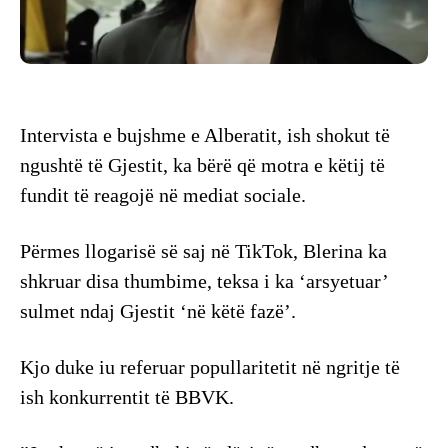
Intervista e bujshme e Alberatit, ish shokut të
ngushtë të Gjestit, ka bërë që motra e këtij të
fundit të reagojë në mediat sociale.
Përmes llogarisë së saj në TikTok, Blerina ka
shkruar disa thumbime, teksa i ka ‘arsyetuar’
sulmet ndaj Gjestit ‘në këtë fazë’.
Kjo duke iu referuar popullaritetit në ngritje të
ish konkurrentit të BBVK.