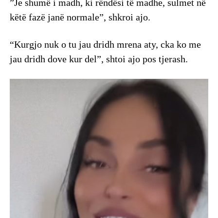
”Je shumë i madh, ki rëndësi të madhe, sulmet në
këtë fazë janë normale”, shkroi ajo.
“Kurgjo nuk o tu jau dridh mrena aty, cka ko me
jau dridh dove kur del”, shtoi ajo pos tjerash.