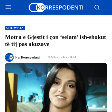
SHOWBIZ
Motra e Gjestit i çon ‘selam’ ish-shokut
të tij pas akuzave
18 Shkurt, 2025 - 11:54
Nga
Korrespodenti