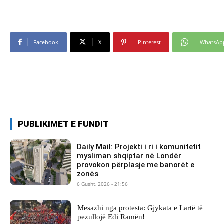
Facebook
X
Pinterest
WhatsAp
PUBLIKIMET E FUNDIT
Daily Mail: Projekti i ri i komunitetit
mysliman shqiptar në Londër
provokon përplasje me banorët e
zonës
6 Gusht, 2026 - 21:56
Mesazhi nga protesta: Gjykata e Lartë të
pezullojë Edi Ramën!