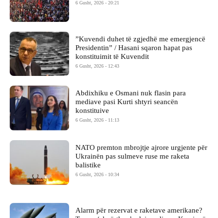
6 Gusht, 2026 - 20:21
​”Kuvendi duhet të zgjedhë me emergjencë
Presidentin” / Hasani sqaron hapat pas
konstituimit të Kuvendit
6 Gusht, 2026 - 12:43
Abdixhiku e Osmani nuk flasin para
mediave pasi Kurti shtyri seancën
konstituive
6 Gusht, 2026 - 11:13
NATO premton mbrojtje ajrore urgjente për
Ukrainën pas sulmeve ruse me raketa
balistike
6 Gusht, 2026 - 10:34
Alarm për rezervat e raketave amerikane?