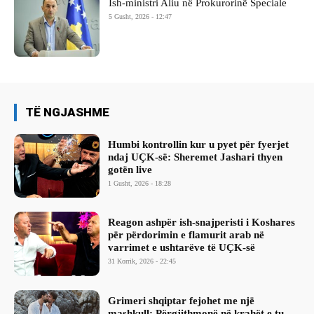
Ish-ministri ​Aliu në Prokurorinë Speciale
5 Gusht, 2026 - 12:47
TË NGJASHME
Humbi kontrollin kur u pyet për fyerjet
ndaj UÇK-së: Sheremet Jashari thyen
gotën live
1 Gusht, 2026 - 18:28
Reagon ashpër ish-snajperisti i Koshares
për përdorimin e flamurit arab në
varrimet e ushtarëve të UÇK-së
31 Korrik, 2026 - 22:45
Grimeri shqiptar fejohet me një
mashkull: Përgjithmonë në krahët e tu