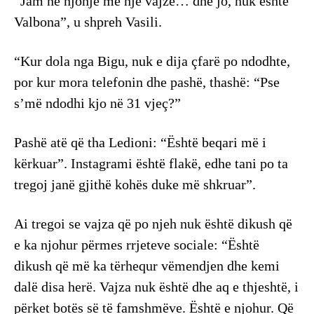
“Jam në njohje me një vajzë… dhe jo, nuk është
Valbona”, u shpreh Vasili.
“Kur dola nga Bigu, nuk e dija çfarë po ndodhte,
por kur mora telefonin dhe pashë, thashë: “Pse
s’më ndodhi kjo në 31 vjeç?”
Pashë atë që tha Ledioni: “Është beqari më i
kërkuar”. Instagrami është flakë, edhe tani po ta
tregoj janë gjithë kohës duke më shkruar”.
Ai tregoi se vajza që po njeh nuk është dikush që
e ka njohur përmes rrjeteve sociale: “Është
dikush që më ka tërhequr vëmendjen dhe kemi
dalë disa herë. Vajza nuk është dhe aq e thjeshtë, i
përket botës së të famshmëve. Është e njohur. Që