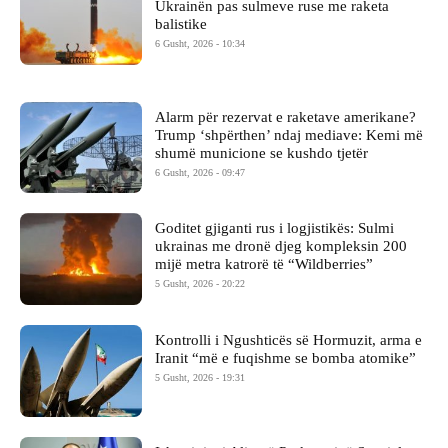
Ukrainën pas sulmeve ruse me raketa
balistike
6 Gusht, 2026 - 10:34
Alarm për rezervat e raketave amerikane?
Trump ‘shpërthen’ ndaj mediave: Kemi më
shumë municione se kushdo tjetër
6 Gusht, 2026 - 09:47
Goditet gjiganti rus i logjistikës: Sulmi
ukrainas me dronë djeg kompleksin 200
mijë metra katrorë të “Wildberries”
5 Gusht, 2026 - 20:22
Kontrolli i Ngushticës së Hormuzit, arma e
Iranit “më e fuqishme se bomba atomike”
5 Gusht, 2026 - 19:31