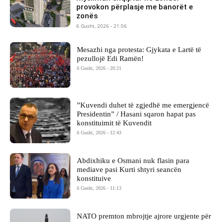
provokon përplasje me banorët e
zonës
6 Gusht, 2026 - 21:56
Mesazhi nga protesta: Gjykata e Lartë të
pezullojë Edi Ramën!
6 Gusht, 2026 - 20:21
​”Kuvendi duhet të zgjedhë me emergjencë
Presidentin” / Hasani sqaron hapat pas
konstituimit të Kuvendit
6 Gusht, 2026 - 12:43
Abdixhiku e Osmani nuk flasin para
mediave pasi Kurti shtyri seancën
konstituive
6 Gusht, 2026 - 11:13
NATO premton mbrojtje ajrore urgjente për