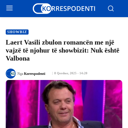
SHOWBIZ
Laert Vasili zbulon romancën me një
vajzë të njohur të showbizit: Nuk është
Valbona
8 Qershor, 2025 - 14:20
Nga
Korrespodenti