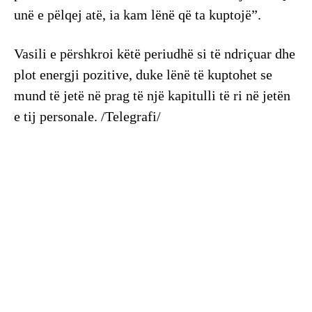
unë e pëlqej atë, ia kam lënë që ta kuptojë”.
Vasili e përshkroi këtë periudhë si të ndriçuar dhe
plot energji pozitive, duke lënë të kuptohet se
mund të jetë në prag të një kapitulli të ri në jetën
e tij personale. /Telegrafi/