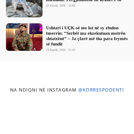
29 Korrik, 2026 - 12:06
Ushtari i UÇK-së me lot në sy zbulon
tmerrin: “Serbët ma ekzekutuan motrën
shtatzënë” – Ja çfarë më tha para frymës
së fundit
24 Korrik, 2026 - 21:20
NA NDIQNI NË INSTAGRAM
@KORRESPODENTI