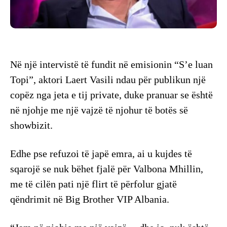
Në një intervistë të fundit në emisionin “S’e luan
Topi”, aktori Laert Vasili ndau për publikun një
copëz nga jeta e tij private, duke pranuar se është
në njohje me një vajzë të njohur të botës së
showbizit.
Edhe pse refuzoi të japë emra, ai u kujdes të
sqarojë se nuk bëhet fjalë për Valbona Mhillin,
me të cilën pati një flirt të përfolur gjatë
qëndrimit në Big Brother VIP Albania.