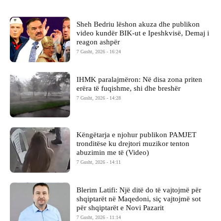
Sheh Bedriu lëshon akuza dhe publikon
video kundër BIK-ut e Ipeshkvisë, Demaj i
reagon ashpër
7 Gusht, 2026 - 16:24
IHMK paralajmëron: Në disa zona priten
erëra të fuqishme, shi dhe breshër
7 Gusht, 2026 - 14:28
Këngëtarja e njohur publikon PAMJET
tronditëse ku drejtori muzikor tenton
abuzimin me të (Video)
7 Gusht, 2026 - 14:11
Blerim Latifi: Një ditë do të vajtojmë për
shqiptarët në Maqedoni, siç vajtojmë sot
për shqiptarët e Novi Pazarit
7 Gusht, 2026 - 11:14