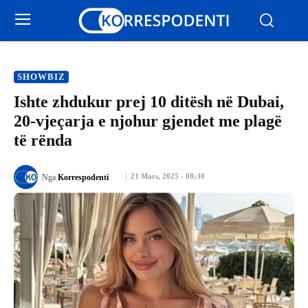
SHOWBIZ
Ishte zhdukur prej 10 ditësh në Dubai,
20-vjeçarja e njohur gjendet me plagë
të rënda
21 Mars, 2025 - 08:30
Nga
Korrespodenti