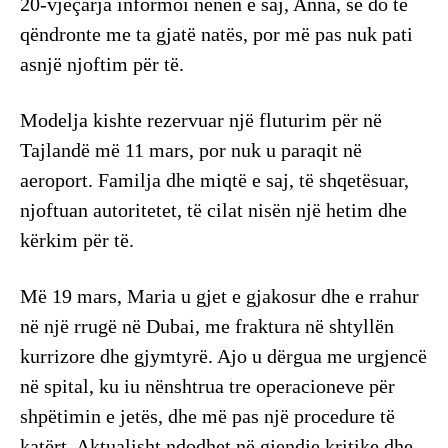
20-vjeçarja informoi nënën e saj, Anna, se do të
qëndronte me ta gjatë natës, por më pas nuk pati
asnjë njoftim për të.
Modelja kishte rezervuar një fluturim për në
Tajlandë më 11 mars, por nuk u paraqit në
aeroport. Familja dhe miqtë e saj, të shqetësuar,
njoftuan autoritetet, të cilat nisën një hetim dhe
kërkim për të.
Më 19 mars, Maria u gjet e gjakosur dhe e rrahur
në një rrugë në Dubai, me fraktura në shtyllën
kurrizore dhe gjymtyrë. Ajo u dërgua me urgjencë
në spital, ku iu nënshtrua tre operacioneve për
shpëtimin e jetës, dhe më pas një procedure të
katërt. Aktualisht ndodhet në gjendje kritike dhe