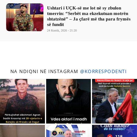
Ushtari i UÇK-së me lot në sy zbulon
tmerrin: “Serbët ma ekzekutuan motrën
shtatzënë” – Ja çfarë më tha para frymës
së fundit
24 Korrik, 2026 - 21:20
NA NDIQNI NË INSTAGRAM
@KORRESPODENTI