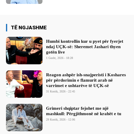
TË NGJASHME
Humbi kontrollin kur u pyet për fyerjet
ndaj UÇK-së: Sheremet Jashari thyen
gotën live
1 Gusht, 2026 - 18:28
Reagon ashpër ish-snajperisti i Koshares
për përdorimin e flamurit arab në
varrimet e ushtarëve të UÇK-së
31 Korrik, 2026 - 22:45
Grimeri shqiptar fejohet me një
mashkull: Përgjithmonë në krahët e tu
29 Korrik, 2026 - 12:06