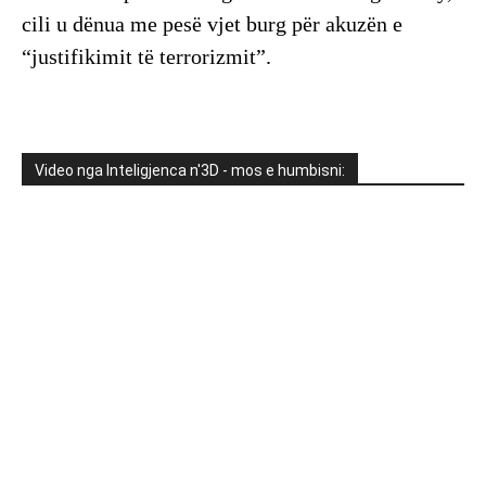
cili u dënua me pesë vjet burg për akuzën e
“justifikimit të terrorizmit”.
Video nga Inteligjenca n'3D - mos e humbisni: