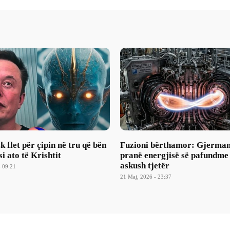
 flet për çipin në tru që bën
Fuzioni bërthamor: Gjerma
si ato të Krishtit
pranë energjisë së pafundme
askush tjetër
- 09:21
21 Maj, 2026 - 23:37