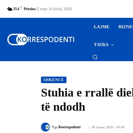
C
33.4
Pristina
E enjte, 6 Gusht, 2026
LAJME
BIZNE
TJERA
SHKENCË
Stuhia e rrallë die
të ndodh
Nga
Korrespodenti
20 Janar, 2026 - 19:38