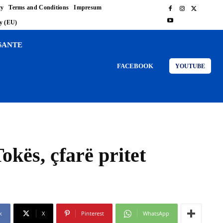
cy
Terms and Conditions
Impresum
cy (EU)
SANTE
FACEBOOK
YOUTUBE
Tokës, çfarë pritet
k
X
Pinterest
WhatsApp