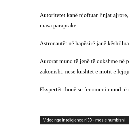
Autoritetet kanë njoftuar linjat ajror
masa paraprake.
Astronautët në hapësirë janë këshillu
Aurorat mund të jenë të dukshme në p
zakonisht, nëse kushtet e motit e lejoj
Ekspertët thonë se fenomeni mund të z
Video nga Inteligjenca n'3D - mos e humbisni: