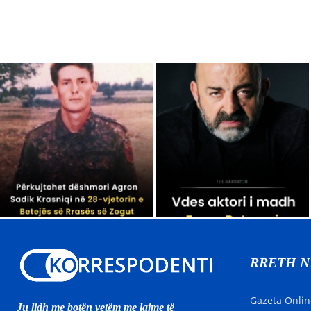
RRETH 
Gazeta Onlin
Ju lidh me botën vetëm me lajme të