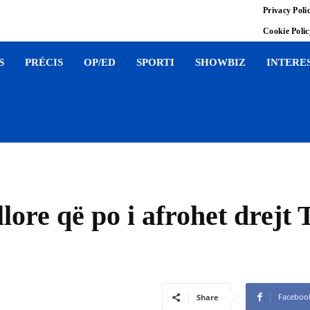
Privacy Poli
Cookie Poli
S
PRÉCIS
OP/ED
SPORTI
SHOWBIZ
INTERE
llore që po i afrohet drejt 
Faceboo
Share