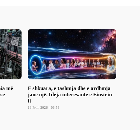
nia më
E shkuara, e tashmja dhe e ardhmja
 se
janë një. Ideja interesante e Einstein-
it
19 Prill, 2026 - 06:58