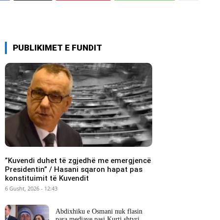
PUBLIKIMET E FUNDIT
​”Kuvendi duhet të zgjedhë me emergjencë
Presidentin” / Hasani sqaron hapat pas
konstituimit të Kuvendit
6 Gusht, 2026 - 12:43
Abdixhiku e Osmani nuk flasin
para mediave pasi Kurti shtyri