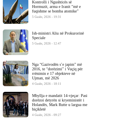
Kontrolli i Ngushticës së
Hormuzit, arma e Iranit “më e
fuqishme se bomba atomike”
5 Gusht, 2026 - 19:31
Ish-ministri ​Aliu në Prokurorinë
Speciale
5 Gusht, 2026 - 12:47
Nga “Gazivodën s’e japim” më
2016, te “dorëzimi” i Vuçiq për
rrënimin e 17 objekteve në
Ujman, më 2026
4 Gusht, 2026 - 18:11
Mbyllja e mandatit 14-vjeçar: Pasi
dorëzoi detyrën si kryeministër i
Holandës, Mark Rutte u largua me
biçikletë
4 Gusht, 2026 - 09:27