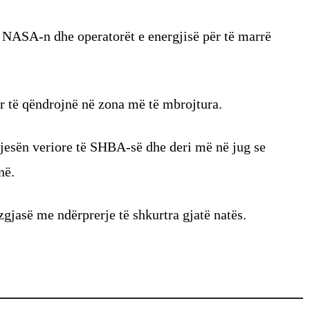
e, NASA-n dhe operatorët e energjisë për të marrë
ar të qëndrojnë në zona më të mbrojtura.
jesën veriore të SHBA-së dhe deri më në jug se
në.
gjasë me ndërprerje të shkurtra gjatë natës.