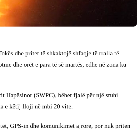
Tokës dhe pritet të shkaktojë shfaqje të rralla të
otme dhe orët e para të së martës, edhe në zona ku
it Hapësinor (SWPC), bëhet fjalë për një stuhi
a e këtij lloji në mbi 20 vite.
itët, GPS-in dhe komunikimet ajrore, por nuk priten