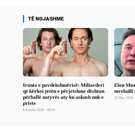
TË NGJASHME
Ironia e pavdekshmërisë: Miliarderi
Elon Musk
që kërkoi jetën e përjetshme dështon
mrekulli 
përballë natyrës aty ku askush nuk e
23 Maj, 2026 
priste
8 Korrik, 2026 - 08:24