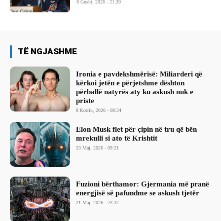
8 Gusht, 2026 - 21:20
TË NGJASHME
Ironia e pavdekshmërisë: Miliarderi që
kërkoi jetën e përjetshme dështon
përballë natyrës aty ku askush nuk e
priste
8 Korrik, 2026 - 08:24
Elon Musk flet për çipin në tru që bën
mrekulli si ato të Krishtit
23 Maj, 2026 - 09:21
Fuzioni bërthamor: Gjermania më pranë
energjisë së pafundme se askush tjetër
21 Maj, 2026 - 23:37