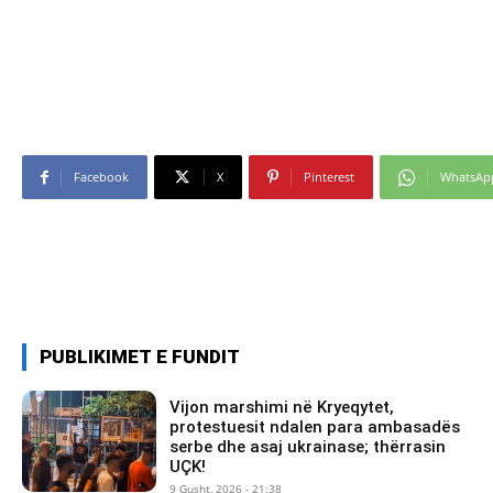
Facebook
X
Pinterest
WhatsAp
PUBLIKIMET E FUNDIT
Vijon marshimi në Kryeqytet,
protestuesit ndalen para ambasadës
serbe dhe asaj ukrainase; thërrasin
UÇK!
9 Gusht, 2026 - 21:38