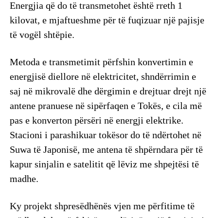
Energjia që do të transmetohet është rreth 1
kilovat, e mjaftueshme për të fuqizuar një pajisje
të vogël shtëpie.
Metoda e transmetimit përfshin konvertimin e
energjisë diellore në elektricitet, shndërrimin e
saj në mikrovalë dhe dërgimin e drejtuar drejt një
antene pranuese në sipërfaqen e Tokës, e cila më
pas e konverton përsëri në energji elektrike.
Stacioni i parashikuar tokësor do të ndërtohet në
Suwa të Japonisë, me antena të shpërndara për të
kapur sinjalin e satelitit që lëviz me shpejtësi të
madhe.
​Ky projekt shpresëdhënës vjen me përfitime të