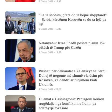
9 Gusht, 2026 - 15:45
“Le të shohim, çfarë do të bëjnë shqiptarët”
– Serbia kërcënon Kosovën se do ta lejë pa
ujë
9 Gusht, 2026 - 15:40
Netanyahu: Izraeli hedh poshtë planin 15-
pikësh të Trump për Gazën
9 Gusht, 2026 - 13:55
Bushati për deklaratat e Zelenskyt në Serbi:
Duhej të tregonte më shumë vlerësim për
Kosovën, ka qëndruar fuqishëm krah
Ukrainës
8 Gusht, 2026 - 22:07
Dilemat e Uashingtonit: Pentagoni kërkon
rrugëdalje nga konflikti me Iranin pa
ndërhyrje tokësore