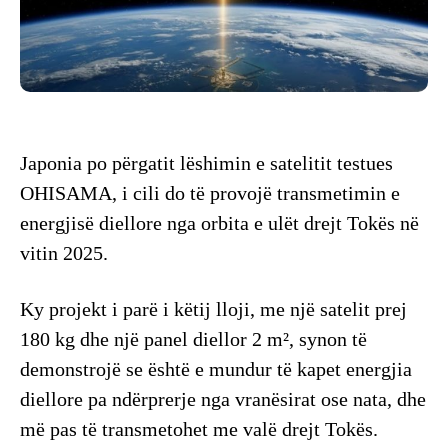
Japonia po përgatit lëshimin e satelitit testues
OHISAMA, i cili do të provojë transmetimin e
energjisë diellore nga orbita e ulët drejt Tokës në
vitin 2025.
Ky projekt i parë i këtij lloji, me një satelit prej
180 kg dhe një panel diellor 2 m², synon të
demonstrojë se është e mundur të kapet energjia
diellore pa ndërprerje nga vranësirat ose nata, dhe
më pas të transmetohet me valë drejt Tokës.