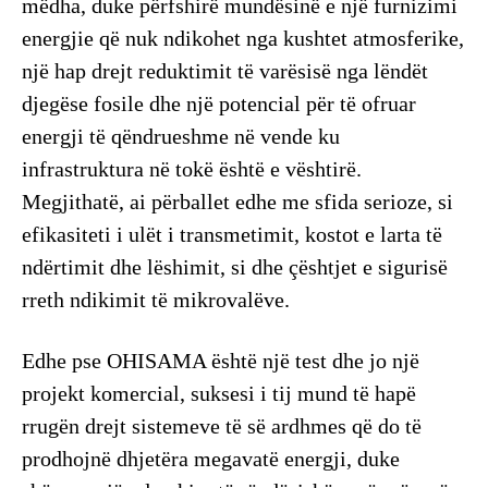
mëdha, duke përfshirë mundësinë e një furnizimi
energjie që nuk ndikohet nga kushtet atmosferike,
një hap drejt reduktimit të varësisë nga lëndët
djegëse fosile dhe një potencial për të ofruar
energji të qëndrueshme në vende ku
infrastruktura në tokë është e vështirë.
Megjithatë, ai përballet edhe me sfida serioze, si
efikasiteti i ulët i transmetimit, kostot e larta të
ndërtimit dhe lëshimit, si dhe çështjet e sigurisë
rreth ndikimit të mikrovalëve.
Edhe pse OHISAMA është një test dhe jo një
projekt komercial, suksesi i tij mund të hapë
rrugën drejt sistemeve të së ardhmes që do të
prodhojnë dhjetëra megavatë energji, duke