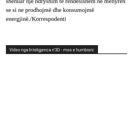
shënuar një ndryshim të rëndësishëm në mënyrën
se si ne prodhojmë dhe konsumojmë
energjinë./Korrespodenti
Video nga Inteligjenca n'3D - mos e humbisni: