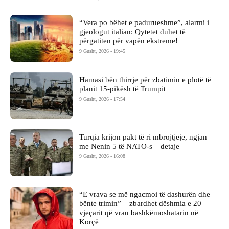
“Vera po bëhet e padurueshme”, alarmi i
gjeologut italian: Qytetet duhet të
përgatiten për vapën ekstreme!
9 Gusht, 2026 - 19:45
Hamasi bën thirrje për zbatimin e plotë të
planit 15-pikësh të Trumpit
9 Gusht, 2026 - 17:54
Turqia krijon pakt të ri mbrojtjeje, ngjan
me Nenin 5 të NATO-s – detaje
9 Gusht, 2026 - 16:08
“E vrava se më ngacmoi të dashurën dhe
bënte trimin” – zbardhet dëshmia e 20
vjeçarit që vrau bashkëmoshatarin në
Korçë