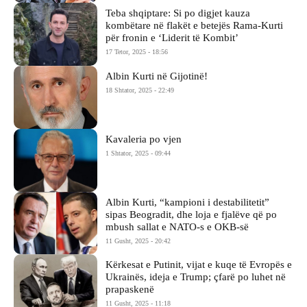
Teba shqiptare: Si po digjet kauza
kombëtare në flakët e betejës Rama-Kurti
për fronin e ‘Liderit të Kombit’
17 Tetor, 2025 - 18:56
Albin Kurti në Gijotinë!
18 Shtator, 2025 - 22:49
Kavaleria po vjen
1 Shtator, 2025 - 09:44
Albin Kurti, “kampioni i destabilitetit”
sipas Beogradit, dhe loja e fjalëve që po
mbush sallat e NATO-s e OKB-së
11 Gusht, 2025 - 20:42
Kërkesat e Putinit, vijat e kuqe të Evropës e
Ukrainës, ideja e Trump; çfarë po luhet në
prapaskenë
11 Gusht, 2025 - 11:18