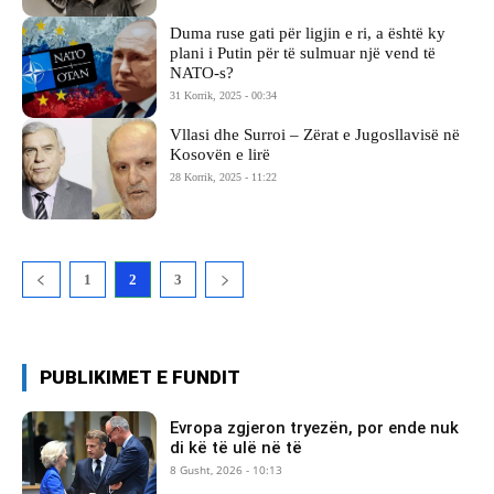
Duma ruse gati për ligjin e ri, a është ky
plani i Putin për të sulmuar një vend të
NATO-s?
31 Korrik, 2025 - 00:34
Vllasi dhe Surroi – Zërat e Jugosllavisë në
Kosovën e lirë
28 Korrik, 2025 - 11:22
1
2
3
PUBLIKIMET E FUNDIT
Evropa zgjeron tryezën, por ende nuk
di kë të ulë në të
8 Gusht, 2026 - 10:13