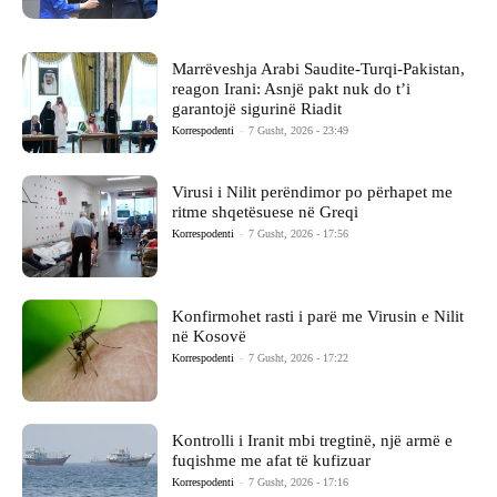
Marrëveshja Arabi Saudite-Turqi-Pakistan,
reagon Irani: Asnjë pakt nuk do t’i
garantojë sigurinë Riadit
Korrespodenti
-
7 Gusht, 2026 - 23:49
Virusi i Nilit perëndimor po përhapet me
ritme shqetësuese në Greqi
Korrespodenti
-
7 Gusht, 2026 - 17:56
Konfirmohet rasti i parë me Virusin e Nilit
në Kosovë
Korrespodenti
-
7 Gusht, 2026 - 17:22
Kontrolli i Iranit mbi tregtinë, një armë e
fuqishme me afat të kufizuar
Korrespodenti
-
7 Gusht, 2026 - 17:16