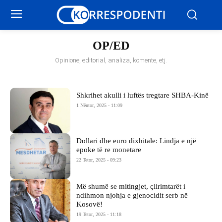
OP/ED
Opinione, editorial, analiza, komente, etj.
Shkrihet akulli i luftës tregtare SHBA-Kinë
1 Nëntor, 2025 - 11:09
Dollari dhe euro dixhitale: Lindja e një
epoke të re monetare
22 Tetor, 2025 - 09:23
Më shumë se mitingjet, çlirimtarët i
ndihmon njohja e gjenocidit serb në
Kosovë!
19 Tetor, 2025 - 11:18