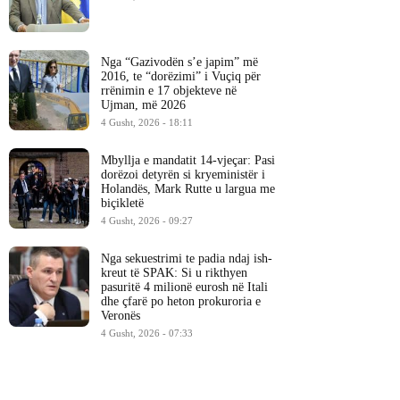
Nga “Gazivodën s’e japim” më
2016, te “dorëzimi” i Vuçiq për
rrënimin e 17 objekteve në
Ujman, më 2026
4 Gusht, 2026 - 18:11
Mbyllja e mandatit 14-vjeçar: Pasi
dorëzoi detyrën si kryeministër i
Holandës, Mark Rutte u largua me
biçikletë
4 Gusht, 2026 - 09:27
Nga sekuestrimi te padia ndaj ish-
kreut të SPAK: Si u rikthyen
pasuritë 4 milionë eurosh në Itali
dhe çfarë po heton prokuroria e
Veronës
4 Gusht, 2026 - 07:33