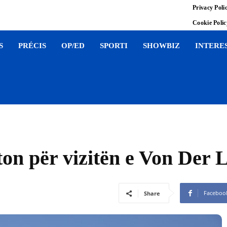
Privacy Poli
Cookie Poli
S
PRÉCIS
OP/ED
SPORTI
SHOWBIZ
INTERE
ton për vizitën e Von Der
Faceboo
Share