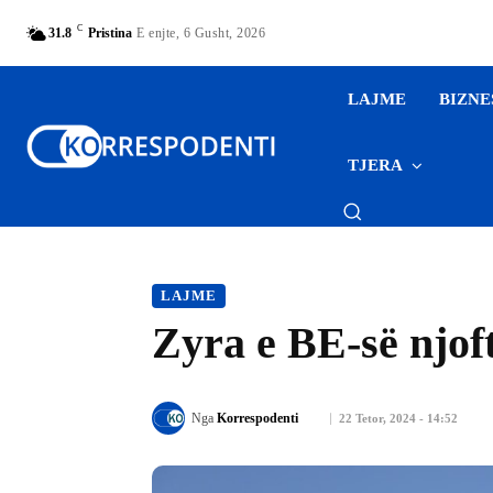
C
31.8
Pristina
E enjte, 6 Gusht, 2026
LAJME
BIZNE
TJERA
LAJME
Zyra e BE-së njof
Nga
Korrespodenti
22 Tetor, 2024 - 14:52