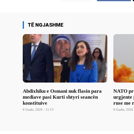
TË NGJASHME
Abdixhiku e Osmani nuk flasin para
NATO pre
mediave pasi Kurti shtyri seancën
urgjente
konstituive
ruse me r
6 Gusht, 2026 - 11:13
6 Gusht, 2026 