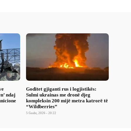
ve
Goditet gjiganti rus i logjistikës:
n’ ndaj
Sulmi ukrainas me dronë djeg
nicione
kompleksin 200 mijë metra katrorë të
“Wildberries”
5 Gusht, 2026 - 20:22