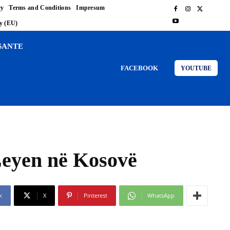
cy
Terms and Conditions
Impresum
cy (EU)
SANTE
FACEBOOK
YOUTUBE
 Leyen në Kosovë
k
X
Pinterest
WhatsApp