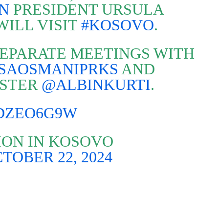
N
PRESIDENT URSULA
WILL VISIT
#KOSOVO
.
SEPARATE MEETINGS WITH
SAOSMANIPRKS
AND
ISTER
@ALBINKURTI
.
LDZEO6G9W
ON IN KOSOVO
TOBER 22, 2024