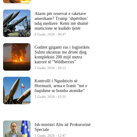
Alarm për rezervat e raketave
amerikane? Trump ‘shpërthen’
ndaj mediave: Kemi më shumë
municione se kushdo tjetër
6 Gusht, 2026 - 09:47
Goditet gjiganti rus i logjistikës:
Sulmi ukrainas me dronë djeg
kompleksin 200 mijë metra
katrorë të “Wildberries”
5 Gusht, 2026 - 20:22
Kontrolli i Ngushticës së
Hormuzit, arma e Iranit “më e
fuqishme se bomba atomike”
5 Gusht, 2026 - 19:31
Ish-ministri ​Aliu në Prokurorinë
Speciale
5 Gusht, 2026 - 12:47