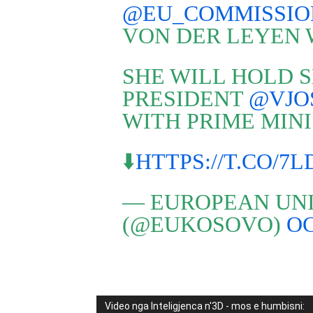
@EU_COMMISSIO
VON DER LEYEN 
SHE WILL HOLD 
PRESIDENT
@VJO
WITH PRIME MIN
⬇️
HTTPS://T.CO/7
— EUROPEAN UNI
(@EUKOSOVO)
OC
Video nga Inteligjenca n'3D - mos e humbisni: