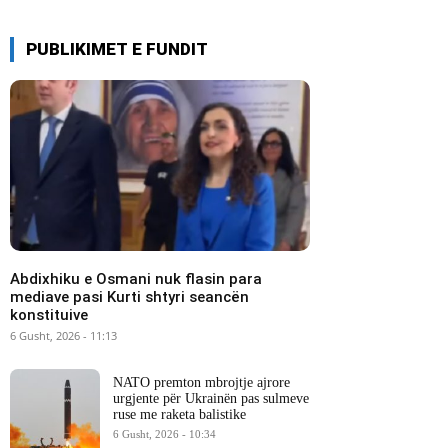
PUBLIKIMET E FUNDIT
Abdixhiku e Osmani nuk flasin para
mediave pasi Kurti shtyri seancën
konstituive
6 Gusht, 2026 - 11:13
NATO premton mbrojtje ajrore
urgjente për Ukrainën pas sulmeve
ruse me raketa balistike
6 Gusht, 2026 - 10:34