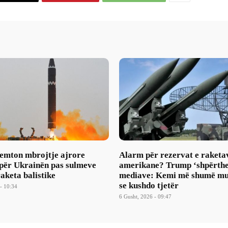
mton mbrojtje ajrore
Alarm për rezervat e raketa
 për Ukrainën pas sulmeve
amerikane? Trump ‘shpërthe
aketa balistike
mediave: Kemi më shumë mu
se kushdo tjetër
- 10:34
6 Gusht, 2026 - 09:47