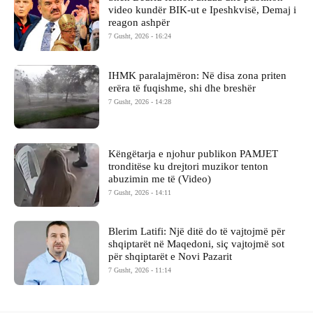
video kundër BIK-ut e Ipeshkvisë, Demaj i
reagon ashpër
7 Gusht, 2026 - 16:24
IHMK paralajmëron: Në disa zona priten
erëra të fuqishme, shi dhe breshër
7 Gusht, 2026 - 14:28
Këngëtarja e njohur publikon PAMJET
tronditëse ku drejtori muzikor tenton
abuzimin me të (Video)
7 Gusht, 2026 - 14:11
Blerim Latifi: Një ditë do të vajtojmë për
shqiptarët në Maqedoni, siç vajtojmë sot
për shqiptarët e Novi Pazarit
7 Gusht, 2026 - 11:14