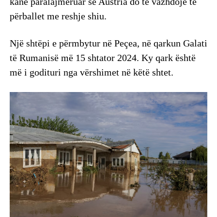
kanë paralajmëruar se Austria do të vazhdojë të
përballet me reshje shiu.
Një shtëpi e përmbytur në Peçea, në qarkun Galati
të Rumanisë më 15 shtator 2024. Ky qark është
më i godituri nga vërshimet në këtë shtet.