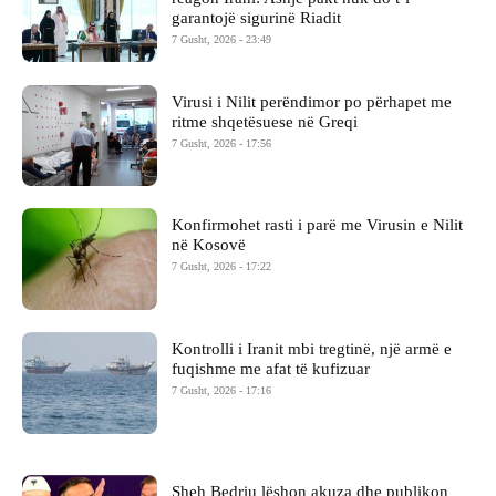
garantojë sigurinë Riadit
7 Gusht, 2026 - 23:49
Virusi i Nilit perëndimor po përhapet me
ritme shqetësuese në Greqi
7 Gusht, 2026 - 17:56
Konfirmohet rasti i parë me Virusin e Nilit
në Kosovë
7 Gusht, 2026 - 17:22
Kontrolli i Iranit mbi tregtinë, një armë e
fuqishme me afat të kufizuar
7 Gusht, 2026 - 17:16
Sheh Bedriu lëshon akuza dhe publikon