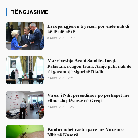
TË NGJASHME
Evropa zgjeron tryezën, por ende nuk di
kë të ulë në të
8 Gusht, 2026 - 10:13
Marrëveshja Arabi Saudite-Turqi-
Pakistan, reagon Irani: Asnjë pakt nuk do
t’i garantojë sigurinë Riadit
7 Gusht, 2026 - 23:49
Virusi i Nilit perëndimor po përhapet me
ritme shqetësuese në Greqi
7 Gusht, 2026 - 17:56
Konfirmohet rasti i parë me Virusin e
Nilit në Kosovë