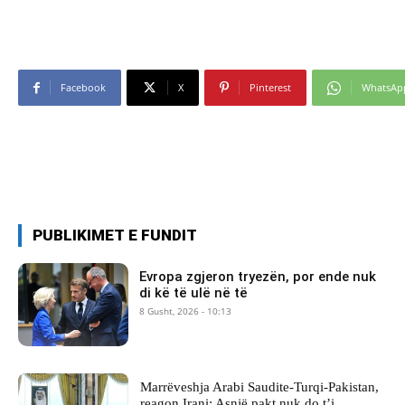
Facebook
X
Pinterest
WhatsAp
PUBLIKIMET E FUNDIT
Evropa zgjeron tryezën, por ende nuk
di kë të ulë në të
8 Gusht, 2026 - 10:13
Marrëveshja Arabi Saudite-Turqi-Pakistan,
reagon Irani: Asnjë pakt nuk do t’i