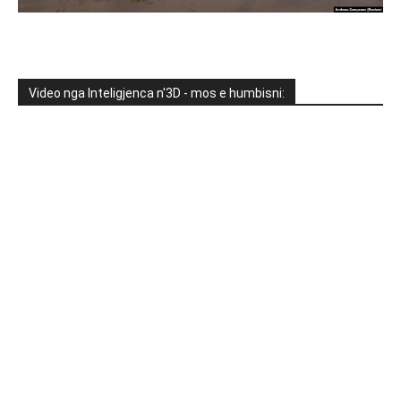
Video nga Inteligjenca n'3D - mos e humbisni: