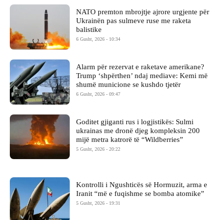
NATO premton mbrojtje ajrore urgjente për
Ukrainën pas sulmeve ruse me raketa
balistike
6 Gusht, 2026 - 10:34
Alarm për rezervat e raketave amerikane?
Trump ‘shpërthen’ ndaj mediave: Kemi më
shumë municione se kushdo tjetër
6 Gusht, 2026 - 09:47
Goditet gjiganti rus i logjistikës: Sulmi
ukrainas me dronë djeg kompleksin 200
mijë metra katrorë të “Wildberries”
5 Gusht, 2026 - 20:22
Kontrolli i Ngushticës së Hormuzit, arma e
Iranit “më e fuqishme se bomba atomike”
5 Gusht, 2026 - 19:31