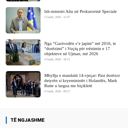
Ish-ministri ​Aliu në Prokurorinë Speciale
5 Gusht, 2026 - 12:47
Nga “Gazivodën s’e japim” më 2016, te
“dorëzimi” i Vuçiq për rrënimin e 17
objekteve në Ujman, më 2026
4 Gusht, 2026 - 18:11
Mbyllja e mandatit 14-vjeçar: Pasi dorëzoi
detyrën si kryeministër i Holandës, Mark
Rutte u largua me biçikletë
4 Gusht, 2026 - 09:27
TË NGJASHME