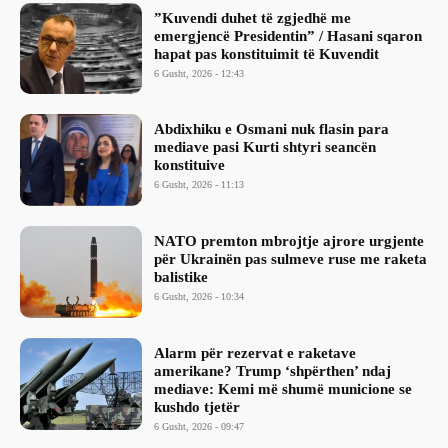
​”Kuvendi duhet të zgjedhë me
emergjencë Presidentin” / Hasani sqaron
hapat pas konstituimit të Kuvendit
6 Gusht, 2026 - 12:43
Abdixhiku e Osmani nuk flasin para
mediave pasi Kurti shtyri seancën
konstituive
6 Gusht, 2026 - 11:13
NATO premton mbrojtje ajrore urgjente
për Ukrainën pas sulmeve ruse me raketa
balistike
6 Gusht, 2026 - 10:34
Alarm për rezervat e raketave
amerikane? Trump ‘shpërthen’ ndaj
mediave: Kemi më shumë municione se
kushdo tjetër
6 Gusht, 2026 - 09:47