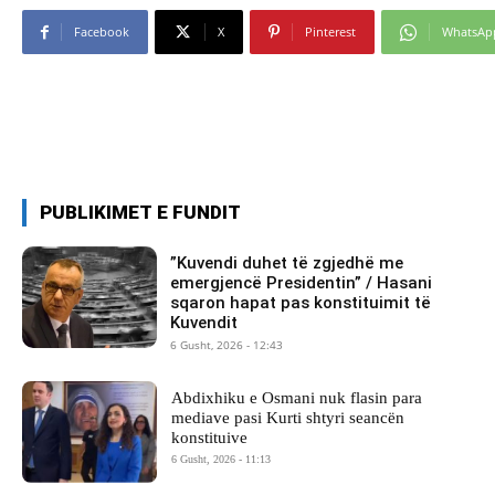
Facebook
X
Pinterest
WhatsAp
PUBLIKIMET E FUNDIT
​”Kuvendi duhet të zgjedhë me
emergjencë Presidentin” / Hasani
sqaron hapat pas konstituimit të
Kuvendit
6 Gusht, 2026 - 12:43
Abdixhiku e Osmani nuk flasin para
mediave pasi Kurti shtyri seancën
konstituive
6 Gusht, 2026 - 11:13