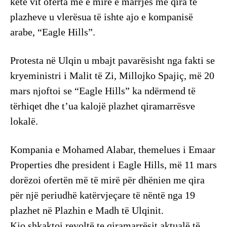
këtë vit oferta më e mirë e marrjes me qira të
plazheve u vlerësua të ishte ajo e kompanisë
arabe, “Eagle Hills”.
Protesta në Ulqin u mbajt pavarësisht nga fakti se
kryeministri i Malit të Zi, Millojko Spajiç, më 20
mars njoftoi se “Eagle Hills” ka ndërmend të
tërhiqet dhe t’ua kalojë plazhet qiramarrësve
lokalë.
Kompania e Mohamed Alabar, themelues i Emaar
Properties dhe president i Eagle Hills, më 11 mars
dorëzoi ofertën më të mirë për dhënien me qira
për një periudhë katërvjeçare të nëntë nga 19
plazhet në Plazhin e Madh të Ulqinit.
Kjo shkaktoi revoltë te qiramarrësit aktualë të