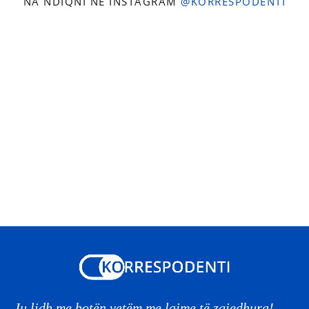
NA NDIQNI NË INSTAGRAM
@KORRESPODENTI
Ju lidh me botën vetëm me lajme të zgjedhura!