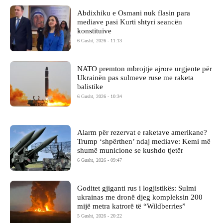
Abdixhiku e Osmani nuk flasin para
mediave pasi Kurti shtyri seancën
konstituive
6 Gusht, 2026 - 11:13
NATO premton mbrojtje ajrore urgjente për
Ukrainën pas sulmeve ruse me raketa
balistike
6 Gusht, 2026 - 10:34
Alarm për rezervat e raketave amerikane?
Trump ‘shpërthen’ ndaj mediave: Kemi më
shumë municione se kushdo tjetër
6 Gusht, 2026 - 09:47
Goditet gjiganti rus i logjistikës: Sulmi
ukrainas me dronë djeg kompleksin 200
mijë metra katrorë të “Wildberries”
5 Gusht, 2026 - 20:22