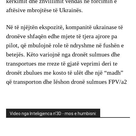
kërkimit dhe zhvillimit vendas në forcimin e
aftësive mbrojtëse të Ukrainës.
Në të njëjtën ekspozitë, kompanitë ukrainase të
dronëve shfaqën edhe mjete të tjera ajrore pa
pilot, që mbulojnë role të ndryshme në fushën e
betejës. Këto variojnë nga dronët sulmues dhe
transportues me rreze të gjatë veprimi deri te
dronët zbulues me kosto të ulët dhe një “madh”
që transporton dhe lëshon dronë sulmues FPV/a2
Video nga Inteligjenca n'3D - mos e humbisni: