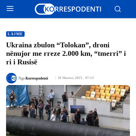
LAJME
Ukraina zbulon “Tolokan”, droni
nënujor me rreze 2.000 km, “tmerri” i
ri i Rusisë
20 Shtator, 2025 - 07:13
Nga
Korrespodenti