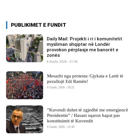
PUBLIKIMET E FUNDIT
Daily Mail: Projekti i ri i komunitetit
mysliman shqiptar në Londër
provokon përplasje me banorët e
zonës
6 Gusht, 2026 - 21:56
Mesazhi nga protesta: Gjykata e Lartë të
pezullojë Edi Ramën!
6 Gusht, 2026 - 20:21
​”Kuvendi duhet të zgjedhë me emergjencë
Presidentin” / Hasani sqaron hapat pas
konstituimit të Kuvendit
6 Gusht, 2026 - 12:43