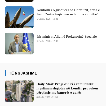
Kontrolli i Ngushticës së Hormuzit, arma e
Iranit “më e fuqishme se bomba atomike”
5 Gusht, 2026 - 19:31
Ish-ministri ​Aliu në Prokurorinë Speciale
5 Gusht, 2026 - 12:47
TË NGJASHME
Daily Mail: Projekti i ri i komunitetit
mysliman shqiptar në Londër provokon
përplasje me banorët e zonës
6 Gusht, 2026 - 21:56