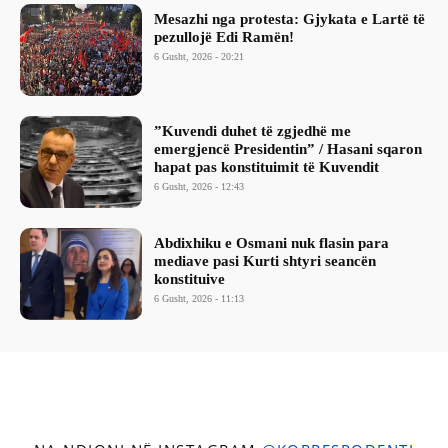
Mesazhi nga protesta: Gjykata e Lartë të
pezullojë Edi Ramën!
6 Gusht, 2026 - 20:21
​”Kuvendi duhet të zgjedhë me
emergjencë Presidentin” / Hasani sqaron
hapat pas konstituimit të Kuvendit
6 Gusht, 2026 - 12:43
Abdixhiku e Osmani nuk flasin para
mediave pasi Kurti shtyri seancën
konstituive
6 Gusht, 2026 - 11:13