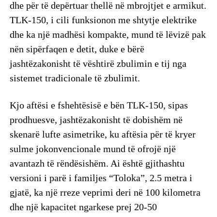
dhe për të depërtuar thellë në mbrojtjet e armikut.
TLK-150, i cili funksionon me shtytje elektrike
dhe ka një madhësi kompakte, mund të lëvizë pak
nën sipërfaqen e detit, duke e bërë
jashtëzakonisht të vështirë zbulimin e tij nga
sistemet tradicionale të zbulimit.
Kjo aftësi e fshehtësisë e bën TLK-150, sipas
prodhuesve, jashtëzakonisht të dobishëm në
skenarë lufte asimetrike, ku aftësia për të kryer
sulme jokonvencionale mund të ofrojë një
avantazh të rëndësishëm. Ai është gjithashtu
versioni i parë i familjes “Toloka”, 2.5 metra i
gjatë, ka një rreze veprimi deri në 100 kilometra
dhe një kapacitet ngarkese prej 20-50