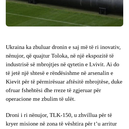
Ukraina ka zbuluar dronin e saj më të ri inovativ,
nënujor, që quajtur Toloka, në një ekspozitë të
industrisë së mbrojtjes në qytetin e Lvivit. Ai do
të jetë një shtesë e rëndësishme në arsenalin e
Kievit për të përmirësuar aftësitë mbrojtëse, duke
ofruar fshehtësi dhe rreze të zgjeruar për
operacione me zbulim të ulët.
Droni i ri nënujor, TLK-150, u zhvillua për të
kryer misione në zona të vështira për t’u arritur