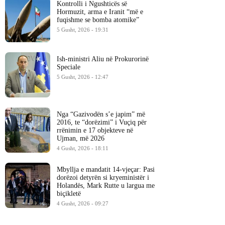
Kontrolli i Ngushticës së
Hormuzit, arma e Iranit “më e
fuqishme se bomba atomike”
5 Gusht, 2026 - 19:31
Ish-ministri ​Aliu në Prokurorinë
Speciale
5 Gusht, 2026 - 12:47
Nga “Gazivodën s’e japim” më
2016, te “dorëzimi” i Vuçiq për
rrënimin e 17 objekteve në
Ujman, më 2026
4 Gusht, 2026 - 18:11
Mbyllja e mandatit 14-vjeçar: Pasi
dorëzoi detyrën si kryeministër i
Holandës, Mark Rutte u largua me
biçikletë
4 Gusht, 2026 - 09:27