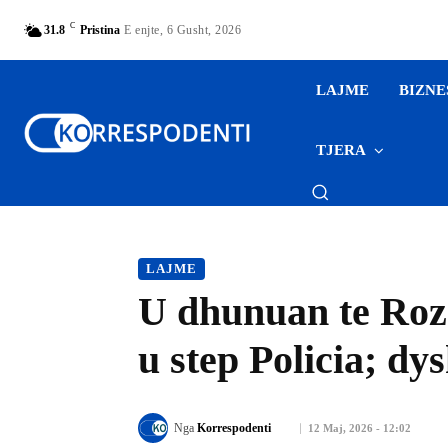
C
31.8
Pristina
E enjte, 6 Gusht, 2026
LAJME
BIZNE
TJERA
LAJME
U dhunuan te Roza
u step Policia; dy
Nga
Korrespodenti
12 Maj, 2026 - 12:02