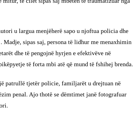
mitur, të cilët sipas saj mbetën të traumatizuar nga
utori u largua menjëherë sapo u njoftua policia dhe
 tij. Madje, sipas saj, persona të lidhur me menaxhimin
tetarët dhe të pengojnë hyrjen e efektivëve në
ikëpyetje të forta mbi atë që mund të fshihej brenda.
ë patrullë tjetër policie, familjarët u drejtuan në
ëzim penal. Ajo thotë se dëmtimet janë fotografuar
ori.