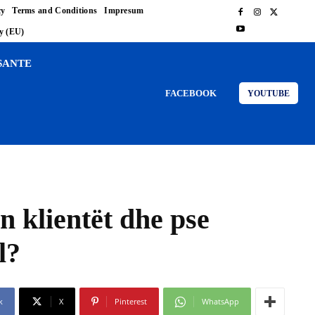
cy
Terms and Conditions
Impresum
cy (EU)
SANTE
FACEBOOK
YOUTUBE
n klientët dhe pse
l?
k
X
Pinterest
WhatsApp