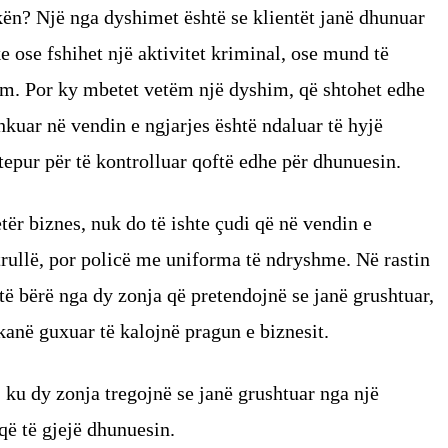
kën? Një nga dyshimet është se klientët janë dhunuar
e ose fshihet një aktivitet kriminal, ose mund të
im. Por ky mbetet vetëm një dyshim, që shtohet edhe
shkuar në vendin e ngjarjes është ndaluar të hyjë
stepur për të kontrolluar qoftë edhe për dhunuesin.
tër biznes, nuk do të ishte çudi që në vendin e
atrullë, por policë me uniforma të ndryshme. Në rastin
të bërë nga dy zonja që pretendojnë se janë grushtuar,
 kanë guxuar të kalojnë pragun e biznesit.
ku dy zonja tregojnë se janë grushtuar nga një
 që të gjejë dhunuesin.