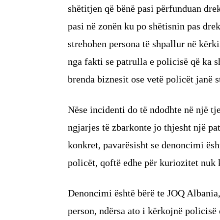
shëtitjen që bënë pasi përfunduan dre
pasi në zonën ku po shëtisnin pas drek
strehohen persona të shpallur në kërk
nga fakti se patrulla e policisë që ka 
brenda biznesit ose vetë policët janë 
Nëse incidenti do të ndodhte në një tje
ngjarjes të zbarkonte jo thjesht një p
konkret, pavarësisht se denoncimi ësh
policët, qoftë edhe për kuriozitet nuk
Denoncimi është bërë te JOQ Albania, 
person, ndërsa ato i kërkojnë policisë