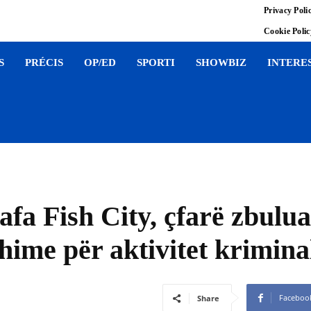
Privacy Poli
Cookie Poli
S
PRÉCIS
OP/ED
SPORTI
SHOWBIZ
INTERE
fa Fish City, çfarë zbulua
shime për aktivitet krimina
Faceboo
Share