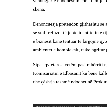
vendngjarje ndodheshin edhe fëmijë të 
skena.
Denoncuesja pretendon gjithashtu se a
se stafi refuzoi të jepte identitetin e
e biznesit kanë tentuar të largojnë qy
ambientet e kompleksit, duke ngritur p
Sipas qytetares, vetëm pasi mbërriti nj
Komisariatin e Elbasanit ku bënë kall
dhe çështja tashmë ndodhet në Prokur