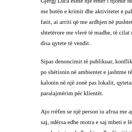
Gjergj Luca është një emër i njohur në 
me botën e krimit dhe aktivitetet e pa
fatit, ai arriti që me ardhjen në pushte
shtetërore me vlerë të madhe, të cilat
disa qytete të vendit.
Sipas denoncimit të publikuar, konflik
po shëtisnin në ambientet e jashtme t
kalonin në një zonë pas lokalit, qytet
paralajmërim për klientët.
Ajo rrëfen se një person iu afrua me ag
saj, ndërsa edhe motra e saj mbeti e l