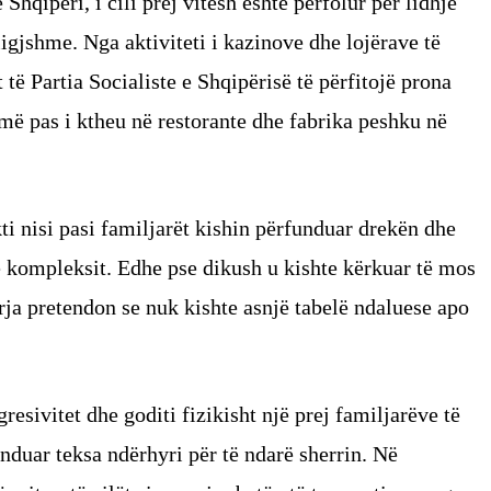
Shqipëri, i cili prej vitesh është përfolur për lidhje
ligjshme. Nga aktiviteti i kazinove dhe lojërave të
t të Partia Socialiste e Shqipërisë të përfitojë prona
 më pas i ktheu në restorante dhe fabrika peshku në
ti nisi pasi familjarët kishin përfunduar drekën dhe
ë kompleksit. Edhe pse dikush u kishte kërkuar të mos
arja pretendon se nuk kishte asnjë tabelë ndaluese apo
resivitet dhe goditi fizikisht një prej familjarëve të
ënduar teksa ndërhyri për të ndarë sherrin. Në