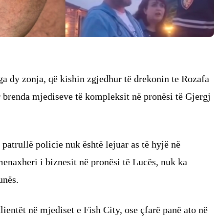
ga dy zonja, që kishin zgjedhur të drekonin te Rozafa
r brenda mjediseve të kompleksit në pronësi të Gjergj
patrullë policie nuk është lejuar as të hyjë në
enaxheri i biznesit në pronësi të Lucës, nuk ka
unës.
lientët në mjediset e Fish City, ose çfarë panë ato në