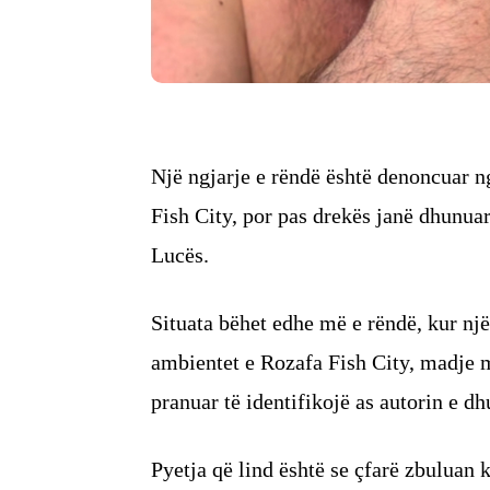
Një ngjarje e rëndë është denoncuar n
Fish City, por pas drekës janë dhunua
Lucës.
Situata bëhet edhe më e rëndë, kur një 
ambientet e Rozafa Fish City, madje m
pranuar të identifikojë as autorin e dh
Pyetja që lind është se çfarë zbuluan k