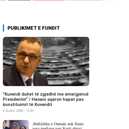
PUBLIKIMET E FUNDIT
​”Kuvendi duhet të zgjedhë me emergjencë
Presidentin” / Hasani sqaron hapat pas
konstituimit të Kuvendit
6 Gusht, 2026 - 12:43
Abdixhiku e Osmani nuk flasin
para mediave pasi Kurti shtyri