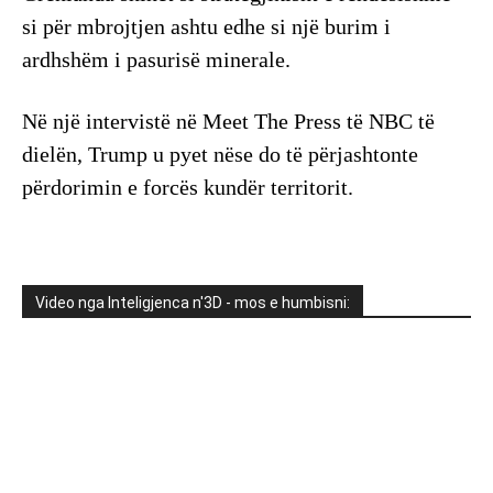
si për mbrojtjen ashtu edhe si një burim i
ardhshëm i pasurisë minerale.
Në një intervistë në Meet The Press të NBC të
dielën, Trump u pyet nëse do të përjashtonte
përdorimin e forcës kundër territorit.
Video nga Inteligjenca n'3D - mos e humbisni: