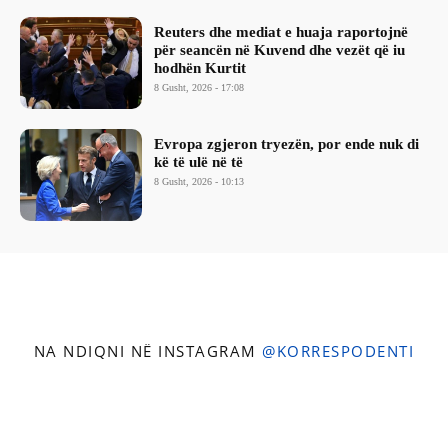
Reuters dhe mediat e huaja raportojnë
për seancën në Kuvend dhe vezët që iu
hodhën Kurtit
8 Gusht, 2026 - 17:08
Evropa zgjeron tryezën, por ende nuk di
kë të ulë në të
8 Gusht, 2026 - 10:13
NA NDIQNI NË INSTAGRAM
@KORRESPODENTI