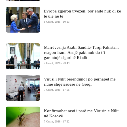
Evropa zgjeron tryezën, por ende nuk di kë
të ulë në të
8 Gusht, 2026 - 10:13
Marrëveshja Arabi Saudite-Turqi-Pakistan,
reagon Irani: Asnjë pakt nuk do t’i
garantojë sigurinë Riadit
7 Gusht, 2026 - 23:49
Virusi i Nilit perëndimor po përhapet me
ritme shqetësuese në Greqi
7 Gusht, 2026 - 17:56
Konfirmohet rasti i parë me Virusin e Nilit
në Kosovë
7 Gusht, 2026 - 17:22