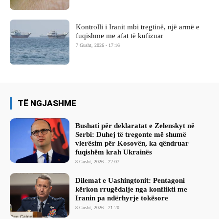
Kontrolli i Iranit mbi tregtinë, një armë e
fuqishme me afat të kufizuar
7 Gusht, 2026 - 17:16
TË NGJASHME
Bushati për deklaratat e Zelenskyt në
Serbi: Duhej të tregonte më shumë
vlerësim për Kosovën, ka qëndruar
fuqishëm krah Ukrainës
8 Gusht, 2026 - 22:07
Dilemat e Uashingtonit: Pentagoni
kërkon rrugëdalje nga konflikti me
Iranin pa ndërhyrje tokësore
8 Gusht, 2026 - 21:20