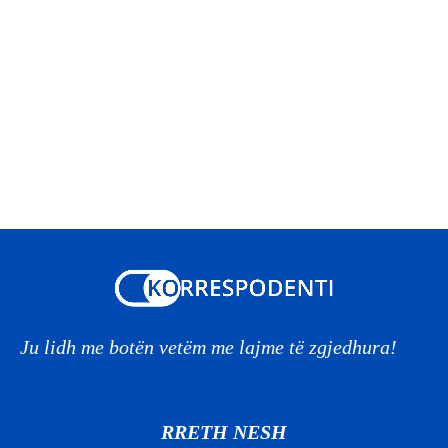
Ju lidh me botën vetëm me lajme të zgjedhura!
RRETH NESH