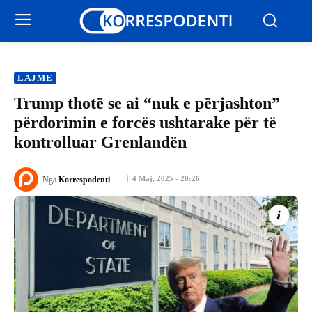
LAJME
Trump thotë se ai “nuk e përjashton”
përdorimin e forcës ushtarake për të
kontrolluar Grenlandën
4 Maj, 2025 - 20:26
Nga
Korrespodenti