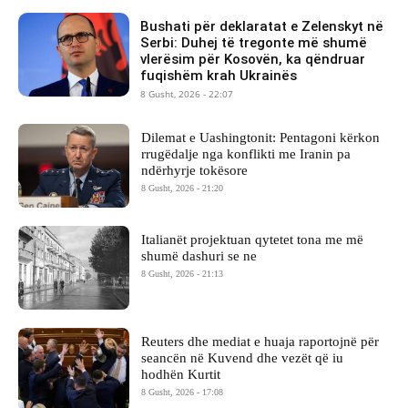
Bushati për deklaratat e Zelenskyt në
Serbi: Duhej të tregonte më shumë
vlerësim për Kosovën, ka qëndruar
fuqishëm krah Ukrainës
8 Gusht, 2026 - 22:07
Dilemat e Uashingtonit: Pentagoni kërkon
rrugëdalje nga konflikti me Iranin pa
ndërhyrje tokësore
8 Gusht, 2026 - 21:20
Italianët projektuan qytetet tona me më
shumë dashuri se ne
8 Gusht, 2026 - 21:13
Reuters dhe mediat e huaja raportojnë për
seancën në Kuvend dhe vezët që iu
hodhën Kurtit
8 Gusht, 2026 - 17:08