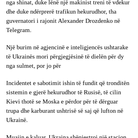
nga shinat, duke lënë një makinist treni të vdekur
dhe duke ndërprerë trafikun hekurudhor, tha
guvernatori i rajonit Alexander Drozdenko në
Telegram.
Një burim në agjencinë e inteligjencës ushtarake
të Ukrainës mori përgjegjësinë të dielën për dy
nga sulmet, por jo për
Incidentet e sabotimit ishin të fundit që tronditën
sistemin e gjerë hekurudhor të Rusisë, të cilin
Kievi thotë se Moska e përdor për të dërguar
trupa dhe karburant ushtrisë së saj që lufton në
Ukrainë.
Muajin e kaluar, Ukraina shënjestroi një stacion