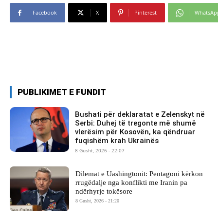
Facebook
X
Pinterest
WhatsAp
PUBLIKIMET E FUNDIT
Bushati për deklaratat e Zelenskyt në
Serbi: Duhej të tregonte më shumë
vlerësim për Kosovën, ka qëndruar
fuqishëm krah Ukrainës
8 Gusht, 2026 - 22:07
Dilemat e Uashingtonit: Pentagoni kërkon
rrugëdalje nga konflikti me Iranin pa
ndërhyrje tokësore
8 Gusht, 2026 - 21:20