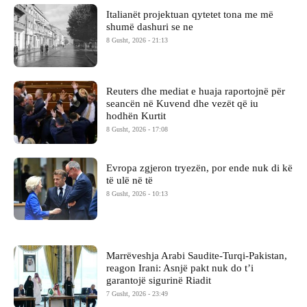
Italianët projektuan qytetet tona me më
shumë dashuri se ne
8 Gusht, 2026 - 21:13
Reuters dhe mediat e huaja raportojnë për
seancën në Kuvend dhe vezët që iu
hodhën Kurtit
8 Gusht, 2026 - 17:08
Evropa zgjeron tryezën, por ende nuk di kë
të ulë në të
8 Gusht, 2026 - 10:13
Marrëveshja Arabi Saudite-Turqi-Pakistan,
reagon Irani: Asnjë pakt nuk do t’i
garantojë sigurinë Riadit
7 Gusht, 2026 - 23:49