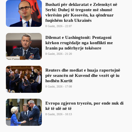
Bushati për deklaratat e Zelenskyt në
Serbi: Duhej të tregonte më shumë
vlerësim për Kosovën, ka qëndruar
fuqishëm krah Ukrainës
8 Gusht, 2026 - 22:07
Dilemat e Uashingtonit: Pentagoni
kërkon rrugëdalje nga konflikti me
Iranin pa ndërhyrje tokësore
8 Gusht, 2026 - 21:20
Reuters dhe mediat e huaja raportojnë
për seancën në Kuvend dhe vezët që iu
hodhën Kurtit
8 Gusht, 2026 - 17:08
Evropa zgjeron tryezën, por ende nuk di
kë të ulë në të
8 Gusht, 2026 - 10:13