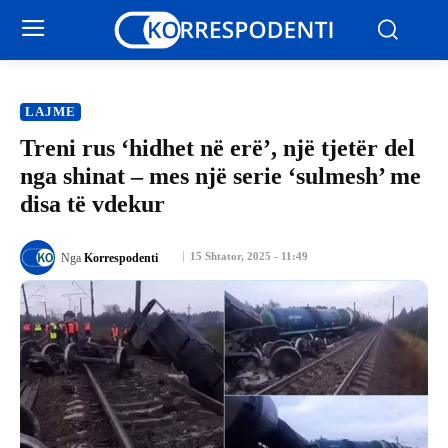
LAJME
Treni rus ‘hidhet në erë’, një tjetër del
nga shinat – mes një serie ‘sulmesh’ me
disa të vdekur
15 Shtator, 2025 - 11:49
Nga
Korrespodenti