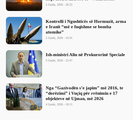
5 Gusht, 2026 - 20:22
Kontrolli i Ngushticës së Hormuzit, arma
e Iranit “më e fuqishme se bomba
atomike”
5 Gusht, 2026 - 19:31
Ish-ministri ​Aliu në Prokurorinë Speciale
5 Gusht, 2026 - 12:47
Nga “Gazivodën s’e japim” më 2016, te
“dorëzimi” i Vuçiq për rrënimin e 17
objekteve në Ujman, më 2026
4 Gusht, 2026 - 18:11