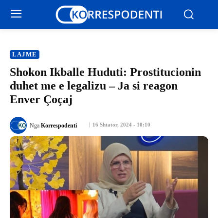
LAJME
Shokon Ikballe Huduti: Prostitucionin
duhet me e legalizu – Ja si reagon
Enver Çoçaj
16 Shtator, 2024 - 10:10
Nga
Korrespodenti