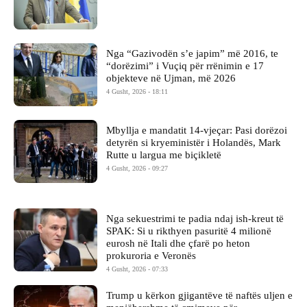
Nga “Gazivodën s’e japim” më 2016, te
“dorëzimi” i Vuçiq për rrënimin e 17
objekteve në Ujman, më 2026
4 Gusht, 2026 - 18:11
Mbyllja e mandatit 14-vjeçar: Pasi dorëzoi
detyrën si kryeministër i Holandës, Mark
Rutte u largua me biçikletë
4 Gusht, 2026 - 09:27
Nga sekuestrimi te padia ndaj ish-kreut të
SPAK: Si u rikthyen pasuritë 4 milionë
eurosh në Itali dhe çfarë po heton
prokuroria e Veronës
4 Gusht, 2026 - 07:33
Trump u kërkon gjigantëve të naftës uljen e