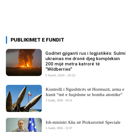
PUBLIKIMET E FUNDIT
Goditet gjiganti rus i logjistikës: Sulmi
ukrainas me dronë djeg kompleksin
200 mijë metra katrorë të
“Wildberries”
5 Gusht, 2026 - 20:22
Kontrolli i Ngushticës së Hormuzit, arma e
Iranit “më e fuqishme se bomba atomike”
5 Gusht, 2026 - 19:31
Ish-ministri ​Aliu në Prokurorinë Speciale
5 Gusht, 2026 - 12:47