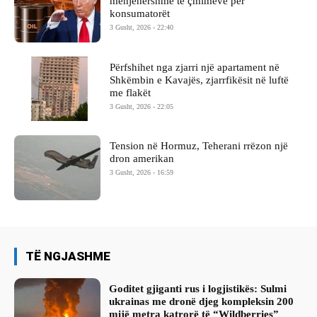
menjëhershme të çmimeve për
konsumatorët
3 Gusht, 2026 - 22:40
Përfshihet nga zjarri një apartament në
Shkëmbin e Kavajës, zjarrfikësit në luftë
me flakët
3 Gusht, 2026 - 22:05
Tension në Hormuz, Teherani rrëzon një
dron amerikan
3 Gusht, 2026 - 16:59
TË NGJASHME
Goditet gjiganti rus i logjistikës: Sulmi
ukrainas me dronë djeg kompleksin 200
mijë metra katrorë të “Wildberries”