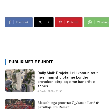
Facebook
X
Pinterest
WhatsAp
PUBLIKIMET E FUNDIT
Daily Mail: Projekti i ri i komunitetit
mysliman shqiptar në Londër
provokon përplasje me banorët e
zonës
6 Gusht, 2026 - 21:56
Mesazhi nga protesta: Gjykata e Lartë të
pezullojë Edi Ramën!