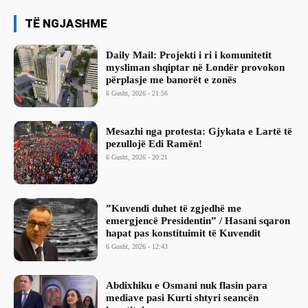
TË NGJASHME
Daily Mail: Projekti i ri i komunitetit
mysliman shqiptar në Londër provokon
përplasje me banorët e zonës
6 Gusht, 2026 - 21:56
Mesazhi nga protesta: Gjykata e Lartë të
pezullojë Edi Ramën!
6 Gusht, 2026 - 20:21
​”Kuvendi duhet të zgjedhë me
emergjencë Presidentin” / Hasani sqaron
hapat pas konstituimit të Kuvendit
6 Gusht, 2026 - 12:43
Abdixhiku e Osmani nuk flasin para
mediave pasi Kurti shtyri seancën