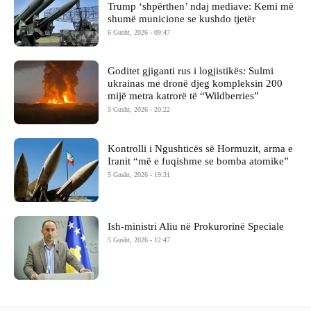
Trump ‘shpërthen’ ndaj mediave: Kemi më
shumë municione se kushdo tjetër
6 Gusht, 2026 - 09:47
Goditet gjiganti rus i logjistikës: Sulmi
ukrainas me dronë djeg kompleksin 200
mijë metra katrorë të “Wildberries”
5 Gusht, 2026 - 20:22
Kontrolli i Ngushticës së Hormuzit, arma e
Iranit “më e fuqishme se bomba atomike”
5 Gusht, 2026 - 19:31
Ish-ministri ​Aliu në Prokurorinë Speciale
5 Gusht, 2026 - 12:47