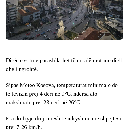
Ditën e sotme parashikohet të mbajë mot me diell
dhe i ngrohtë.
Sipas Meteo Kosova, temperaturat minimale do
të lëvizin prej 4 deri në 9°C, ndërsa ato
maksimale prej 23 deri në 26°C.
Era do fryjë drejtimesh të ndryshme me shpejtësi
prej 7-26 km/h.