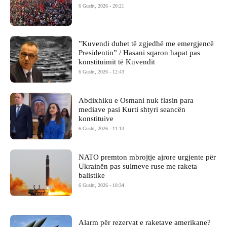
6 Gusht, 2026 - 20:21
​”Kuvendi duhet të zgjedhë me emergjencë
Presidentin” / Hasani sqaron hapat pas
konstituimit të Kuvendit
6 Gusht, 2026 - 12:43
Abdixhiku e Osmani nuk flasin para
mediave pasi Kurti shtyri seancën
konstituive
6 Gusht, 2026 - 11:13
NATO premton mbrojtje ajrore urgjente për
Ukrainën pas sulmeve ruse me raketa
balistike
6 Gusht, 2026 - 10:34
Alarm për rezervat e raketave amerikane?