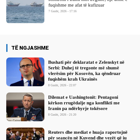
fuqishme me afat të kufizuar
7 Gusht, 2026 - 17:16
TË NGJASHME
Bushati për deklaratat e Zelenskyt në
Serbi: Duhej të tregonte më shumë
vlerësim për Kosovën, ka qëndruar
fuqishëm krah Ukrainës
8 Gusht, 2026 - 22:07
Dilemat e Uashingtonit: Pentagoni
kërkon rrugëdalje nga konflikti me
Iranin pa ndërhyrje tokësore
8 Gusht, 2026 - 21:20
Reuters dhe mediat e huaja raportojnë
për seancën në Kuvend dhe vezët që iu