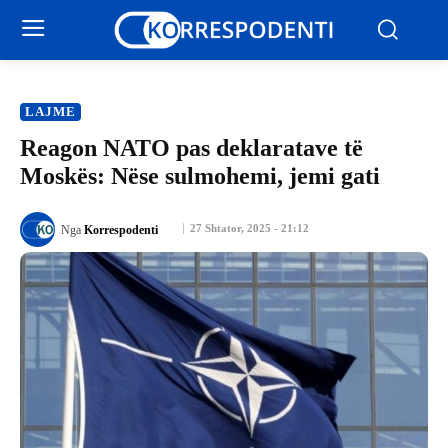
LAJME
Reagon NATO pas deklaratave të
Moskës: Nëse sulmohemi, jemi gati
27 Shtator, 2025 - 21:12
Nga
Korrespodenti