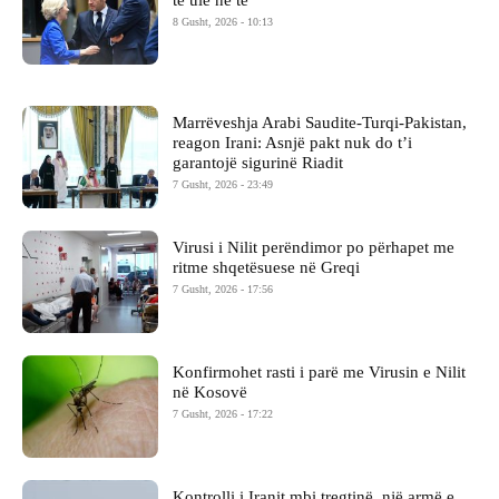
8 Gusht, 2026 - 10:13
Marrëveshja Arabi Saudite-Turqi-Pakistan,
reagon Irani: Asnjë pakt nuk do t’i
garantojë sigurinë Riadit
7 Gusht, 2026 - 23:49
Virusi i Nilit perëndimor po përhapet me
ritme shqetësuese në Greqi
7 Gusht, 2026 - 17:56
Konfirmohet rasti i parë me Virusin e Nilit
në Kosovë
7 Gusht, 2026 - 17:22
Kontrolli i Iranit mbi tregtinë, një armë e