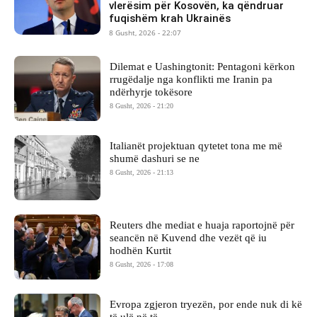
vlerësim për Kosovën, ka qëndruar
fuqishëm krah Ukrainës
8 Gusht, 2026 - 22:07
Dilemat e Uashingtonit: Pentagoni kërkon
rrugëdalje nga konflikti me Iranin pa
ndërhyrje tokësore
8 Gusht, 2026 - 21:20
Italianët projektuan qytetet tona me më
shumë dashuri se ne
8 Gusht, 2026 - 21:13
Reuters dhe mediat e huaja raportojnë për
seancën në Kuvend dhe vezët që iu
hodhën Kurtit
8 Gusht, 2026 - 17:08
Evropa zgjeron tryezën, por ende nuk di kë
të ulë në të