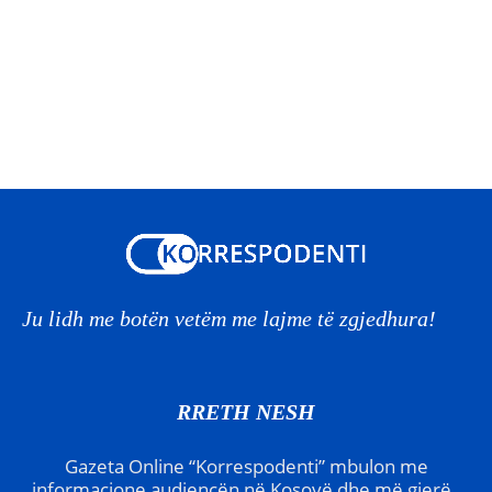
Ju lidh me botën vetëm me lajme të zgjedhura!
RRETH NESH
Gazeta Online “Korrespodenti” mbulon me
informacione audiencën në Kosovë dhe më gjerë.,