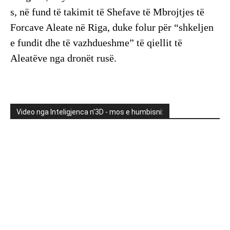
s, në fund të takimit të Shefave të Mbrojtjes të
Forcave Aleate në Riga, duke folur për “shkeljen
e fundit dhe të vazhdueshme” të qiellit të
Aleatëve nga dronët rusë.
Video nga Inteligjenca n'3D - mos e humbisni: