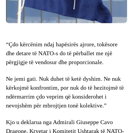
“Çdo kërcënim ndaj hapësirës ajrore, tokësore
dhe detare të NATO-s do të përballet me një
përgjigje të vendosur dhe proporcionale.
Ne jemi gati. Nuk duhet të ketë dyshim. Ne nuk
kërkojmë konfrontim, por nuk do të hezitojmë të
ndërmarrim çdo veprim që konsiderohet i
nevojshëm për mbrojtjen tonë kolektive.”
Kjo u deklarua nga Admirali Giuseppe Cavo
Dragone, Kryetar i Komitetit Ushtarak të NATO-