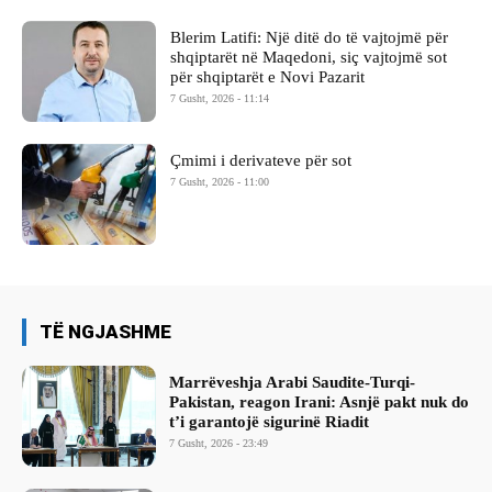
Blerim Latifi: Një ditë do të vajtojmë për
shqiptarët në Maqedoni, siç vajtojmë sot
për shqiptarët e Novi Pazarit
7 Gusht, 2026 - 11:14
Çmimi i derivateve për sot
7 Gusht, 2026 - 11:00
TË NGJASHME
Marrëveshja Arabi Saudite-Turqi-
Pakistan, reagon Irani: Asnjë pakt nuk do
t’i garantojë sigurinë Riadit
7 Gusht, 2026 - 23:49