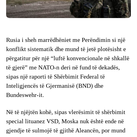
Rusia i sheh marrëdhëniet me Perëndimin si një
konflikt sistematik dhe mund të jetë plotësisht e
përgatitur për një “luftë konvencionale në shkallë
të gjerë” me NATO-n deri në fund të dekadës,
sipas një raporti të Shërbimit Federal të
Inteligjencës të Gjermanisë (BND) dhe
Bundeswehr-it.
Në të njëjtën kohë, sipas vlerësimit të shërbimit
special lituanez VSD, Moska nuk është ende në
gjendje të sulmojë të gjithë Aleancën, por mund