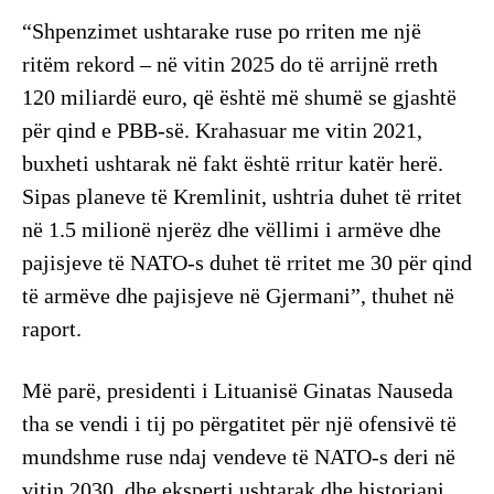
“Shpenzimet ushtarake ruse po rriten me një
ritëm rekord – në vitin 2025 do të arrijnë rreth
120 miliardë euro, që është më shumë se gjashtë
për qind e PBB-së. Krahasuar me vitin 2021,
buxheti ushtarak në fakt është rritur katër herë.
Sipas planeve të Kremlinit, ushtria duhet të rritet
në 1.5 milionë njerëz dhe vëllimi i armëve dhe
pajisjeve të NATO-s duhet të rritet me 30 për qind
të armëve dhe pajisjeve në Gjermani”, thuhet në
raport.
Më parë, presidenti i Lituanisë Ginatas Nauseda
tha se vendi i tij po përgatitet për një ofensivë të
mundshme ruse ndaj vendeve të NATO-s deri në
vitin 2030, dhe eksperti ushtarak dhe historiani