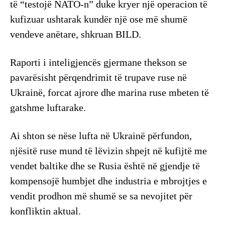
të “testojë NATO-n” duke kryer një operacion të
kufizuar ushtarak kundër një ose më shumë
vendeve anëtare, shkruan BILD.
Raporti i inteligjencës gjermane thekson se
pavarësisht përqendrimit të trupave ruse në
Ukrainë, forcat ajrore dhe marina ruse mbeten të
gatshme luftarake.
Ai shton se nëse lufta në Ukrainë përfundon,
njësitë ruse mund të lëvizin shpejt në kufijtë me
vendet baltike dhe se Rusia është në gjendje të
kompensojë humbjet dhe industria e mbrojtjes e
vendit prodhon më shumë se sa nevojitet për
konfliktin aktual.