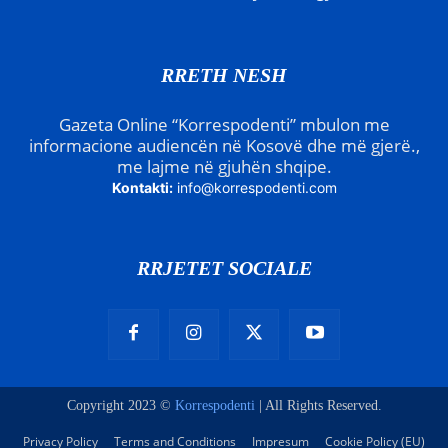
RRETH NESH
Gazeta Online “Korrespodenti” mbulon me
informacione audiencën në Kosovë dhe më gjerë.,
me lajme në gjuhën shqipe.
Kontakti:
info@korrespodenti.com
RRJETET SOCIALE
Copyright 2023 ©
Korrespodenti
| All Rights Reserved.
Privacy Policy
Terms and Conditions
Impresum
Cookie Policy (EU)