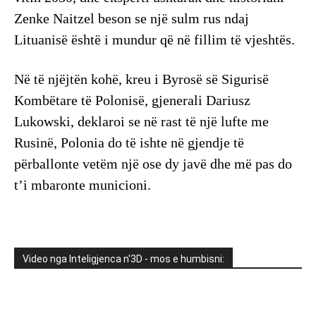
Zenke Naitzel beson se një sulm rus ndaj
Lituanisë është i mundur që në fillim të vjeshtës.
Në të njëjtën kohë, kreu i Byrosë së Sigurisë
Kombëtare të Polonisë, gjenerali Dariusz
Lukowski, deklaroi se në rast të një lufte me
Rusinë, Polonia do të ishte në gjendje të
përballonte vetëm një ose dy javë dhe më pas do
t’i mbaronte municioni.
Video nga Inteligjenca n'3D - mos e humbisni: