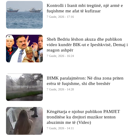
Kontrolli i Iranit mbi tregtinë, një armë e
fuqishme me afat të kufizuar
7 Gusht, 2026 - 17:16
Sheh Bedriu lëshon akuza dhe publikon
video kundër BIK-ut e Ipeshkvisë, Demaj i
reagon ashpër
7 Gusht, 2026 - 16:24
IHMK paralajmëron: Në disa zona priten
erëra të fuqishme, shi dhe breshër
7 Gusht, 2026 - 14:28
Këngëtarja e njohur publikon PAMJET
tronditëse ku drejtori muzikor tenton
abuzimin me të (Video)
7 Gusht, 2026 - 14:11