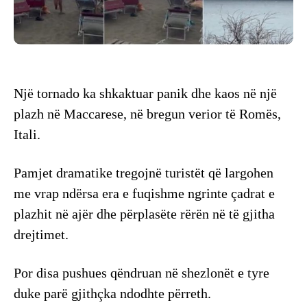
Një tornado ka shkaktuar panik dhe kaos në një
plazh në Maccarese, në bregun verior të Romës,
Itali.
Pamjet dramatike tregojnë turistët që largohen
me vrap ndërsa era e fuqishme ngrinte çadrat e
plazhit në ajër dhe përplasëte rërën në të gjitha
drejtimet.
Por disa pushues qëndruan në shezlonët e tyre
duke parë gjithçka ndodhte përreth.