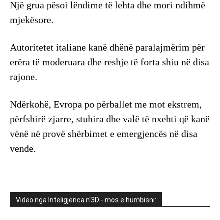
Një grua pësoi lëndime të lehta dhe mori ndihmë
mjekësore.
Autoritetet italiane kanë dhënë paralajmërim për
erëra të moderuara dhe reshje të forta shiu në disa
rajone.
Ndërkohë, Evropa po përballet me mot ekstrem,
përfshirë zjarre, stuhira dhe valë të nxehti që kanë
vënë në provë shërbimet e emergjencës në disa
vende.
Video nga Inteligjenca n'3D - mos e humbisni: