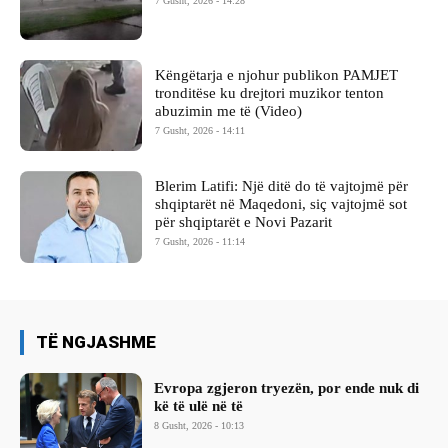
7 Gusht, 2026 - 14:28
Këngëtarja e njohur publikon PAMJET
tronditëse ku drejtori muzikor tenton
abuzimin me të (Video)
7 Gusht, 2026 - 14:11
Blerim Latifi: Një ditë do të vajtojmë për
shqiptarët në Maqedoni, siç vajtojmë sot
për shqiptarët e Novi Pazarit
7 Gusht, 2026 - 11:14
TË NGJASHME
Evropa zgjeron tryezën, por ende nuk di
kë të ulë në të
8 Gusht, 2026 - 10:13