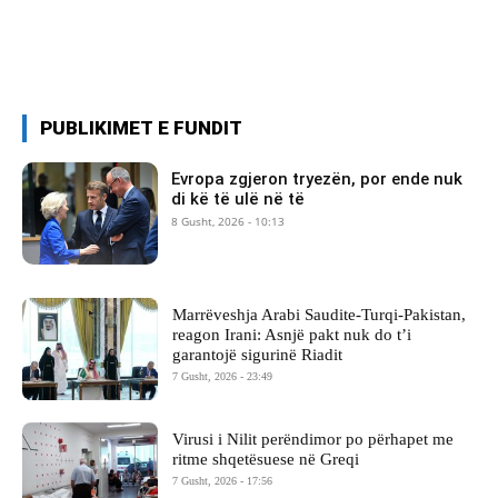
PUBLIKIMET E FUNDIT
Evropa zgjeron tryezën, por ende nuk
di kë të ulë në të
8 Gusht, 2026 - 10:13
Marrëveshja Arabi Saudite-Turqi-Pakistan,
reagon Irani: Asnjë pakt nuk do t’i
garantojë sigurinë Riadit
7 Gusht, 2026 - 23:49
Virusi i Nilit perëndimor po përhapet me
ritme shqetësuese në Greqi
7 Gusht, 2026 - 17:56