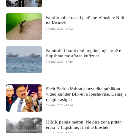
Konfirmohet rasti i parë me Virusin e Nilit
në Kosovë
7 Gusht, 2026 - 17:22
Kontrolli i Iranit mbi tregtinë, një armë e
fuqishme me afat të kufizuar
7 Gusht, 2026 - 17:16
Sheh Bedriu lëshon akuza dhe publikon
video kundër BIK-ut e Ipeshkvisë, Demaj i
reagon ashpër
7 Gusht, 2026 - 16:24
IHMK paralajmëron: Në disa zona priten
erëra të fuqishme, shi dhe breshër