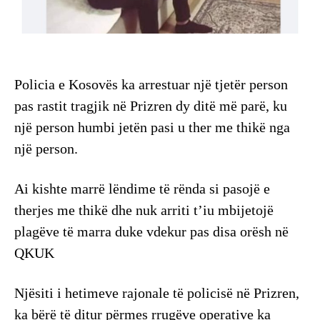
Policia e Kosovës ka arrestuar një tjetër person
pas rastit tragjik në Prizren dy ditë më parë, ku
një person humbi jetën pasi u ther me thikë nga
një person.
Ai kishte marrë lëndime të rënda si pasojë e
therjes me thikë dhe nuk arriti t’iu mbijetojë
plagëve të marra duke vdekur pas disa orësh në
QKUK
Njësiti i hetimeve rajonale të policisë në Prizren,
ka bërë të ditur përmes rrugëve operative ka