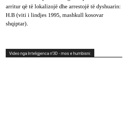
arritur që të lokalizojë dhe arrestojë të dyshuarin:
H.B (viti i lindjes 1995, mashkull kosovar
shqiptar).
Video nga Inteligjenca n'3D - mos e humbisni: