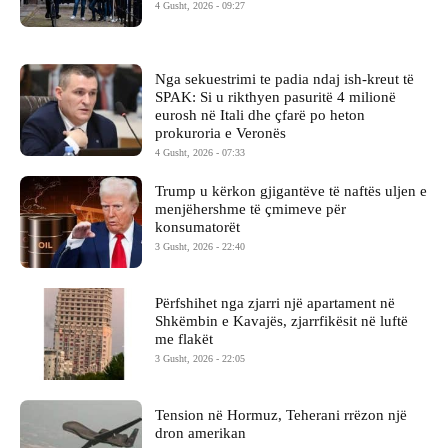
4 Gusht, 2026 - 09:27
Nga sekuestrimi te padia ndaj ish-kreut të
SPAK: Si u rikthyen pasuritë 4 milionë
eurosh në Itali dhe çfarë po heton
prokuroria e Veronës
4 Gusht, 2026 - 07:33
Trump u kërkon gjigantëve të naftës uljen e
menjëhershme të çmimeve për
konsumatorët
3 Gusht, 2026 - 22:40
Përfshihet nga zjarri një apartament në
Shkëmbin e Kavajës, zjarrfikësit në luftë
me flakët
3 Gusht, 2026 - 22:05
Tension në Hormuz, Teherani rrëzon një
dron amerikan