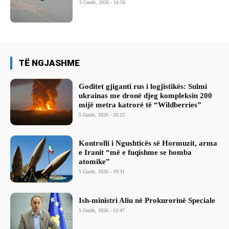
3 Gusht, 2026 - 16:59
TË NGJASHME
Goditet gjiganti rus i logjistikës: Sulmi
ukrainas me dronë djeg kompleksin 200
mijë metra katrorë të “Wildberries”
5 Gusht, 2026 - 20:22
Kontrolli i Ngushticës së Hormuzit, arma
e Iranit “më e fuqishme se bomba
atomike”
5 Gusht, 2026 - 19:31
Ish-ministri ​Aliu në Prokurorinë Speciale
5 Gusht, 2026 - 12:47