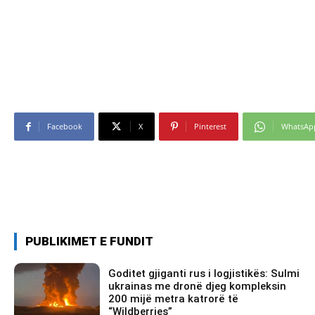
Facebook
X
Pinterest
WhatsAp
PUBLIKIMET E FUNDIT
Goditet gjiganti rus i logjistikës: Sulmi
ukrainas me dronë djeg kompleksin
200 mijë metra katrorë të
“Wildberries”