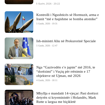
5 Gusht, 2026 - 20:22
Kontrolli i Ngushticës së Hormuzit, arma e
Iranit “më e fuqishme se bomba atomike”
5 Gusht, 2026 - 19:31
Ish-ministri ​Aliu në Prokurorinë Speciale
5 Gusht, 2026 - 12:47
Nga “Gazivodën s’e japim” më 2016, te
“dorëzimi” i Vuçiq për rrënimin e 17
objekteve në Ujman, më 2026
4 Gusht, 2026 - 18:11
Mbyllja e mandatit 14-vjeçar: Pasi dorëzoi
detyrën si kryeministër i Holandës, Mark
Rutte u largua me biçikletë