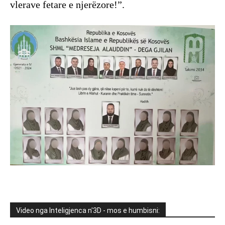
vlerave fetare e njerëzore!”.
Video nga Inteligjenca n'3D - mos e humbisni: