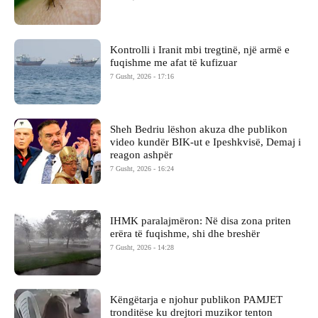
Kontrolli i Iranit mbi tregtinë, një armë e
fuqishme me afat të kufizuar
7 Gusht, 2026 - 17:16
Sheh Bedriu lëshon akuza dhe publikon
video kundër BIK-ut e Ipeshkvisë, Demaj i
reagon ashpër
7 Gusht, 2026 - 16:24
IHMK paralajmëron: Në disa zona priten
erëra të fuqishme, shi dhe breshër
7 Gusht, 2026 - 14:28
Këngëtarja e njohur publikon PAMJET
tronditëse ku drejtori muzikor tenton