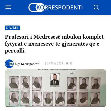
LAJME
Profesori i Medresesë mbulon komplet
fytyrat e nxënëseve të gjeneratës që e
përcolli
21 Maj, 2024 - 10:22
Nga
Korrespodenti