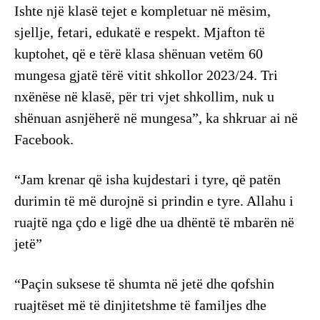
Ishte një klasë tejet e kompletuar në mësim,
sjellje, fetari, edukatë e respekt. Mjafton të
kuptohet, që e tërë klasa shënuan vetëm 60
mungesa gjatë tërë vitit shkollor 2023/24. Tri
nxënëse në klasë, për tri vjet shkollim, nuk u
shënuan asnjëherë në mungesa”, ka shkruar ai në
Facebook.
“Jam krenar që isha kujdestari i tyre, që patën
durimin të më durojnë si prindin e tyre. Allahu i
ruajtë nga çdo e ligë dhe ua dhëntë të mbarën në
jetë”
“Paçin suksese të shumta në jetë dhe qofshin
ruajtëset më të dinjitetshme të familjes dhe