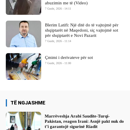
abuzimin me të (Video)
7 Gusht, 2026 - 14:11
Blerim Latifi: Një ditë do të vajtojmë për
shqiptarët në Maqedoni, siç vajtojmë sot
për shqiptarët e Novi Pazarit
7 Gusht, 2026 - 11:14
Çmimi i derivateve për sot
7 Gusht, 2026 - 11:00
TË NGJASHME
Marrëveshja Arabi Saudite-Turqi-
Pakistan, reagon Irani: Asnjë pakt nuk do
t’i garantojë sigurinë Riadit