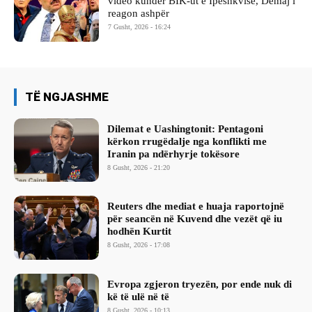
video kundër BIK-ut e Ipeshkvisë, Demaj i
reagon ashpër
7 Gusht, 2026 - 16:24
TË NGJASHME
Dilemat e Uashingtonit: Pentagoni
kërkon rrugëdalje nga konflikti me
Iranin pa ndërhyrje tokësore
8 Gusht, 2026 - 21:20
Reuters dhe mediat e huaja raportojnë
për seancën në Kuvend dhe vezët që iu
hodhën Kurtit
8 Gusht, 2026 - 17:08
Evropa zgjeron tryezën, por ende nuk di
kë të ulë në të
8 Gusht, 2026 - 10:13