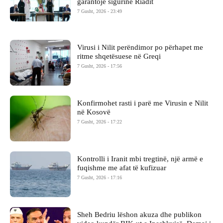
garantojë sigurinë Riadit
7 Gusht, 2026 - 23:49
Virusi i Nilit perëndimor po përhapet me
ritme shqetësuese në Greqi
7 Gusht, 2026 - 17:56
Konfirmohet rasti i parë me Virusin e Nilit
në Kosovë
7 Gusht, 2026 - 17:22
Kontrolli i Iranit mbi tregtinë, një armë e
fuqishme me afat të kufizuar
7 Gusht, 2026 - 17:16
Sheh Bedriu lëshon akuza dhe publikon