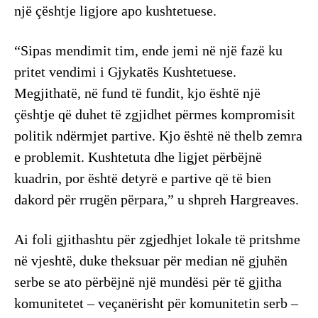
një çështje ligjore apo kushtetuese.
“Sipas mendimit tim, ende jemi në një fazë ku
pritet vendimi i Gjykatës Kushtetuese.
Megjithatë, në fund të fundit, kjo është një
çështje që duhet të zgjidhet përmes kompromisit
politik ndërmjet partive. Kjo është në thelb zemra
e problemit. Kushtetuta dhe ligjet përbëjnë
kuadrin, por është detyrë e partive që të bien
dakord për rrugën përpara,” u shpreh Hargreaves.
Ai foli gjithashtu për zgjedhjet lokale të pritshme
në vjeshtë, duke theksuar për median në gjuhën
serbe se ato përbëjnë një mundësi për të gjitha
komunitetet – veçanërisht për komunitetin serb –