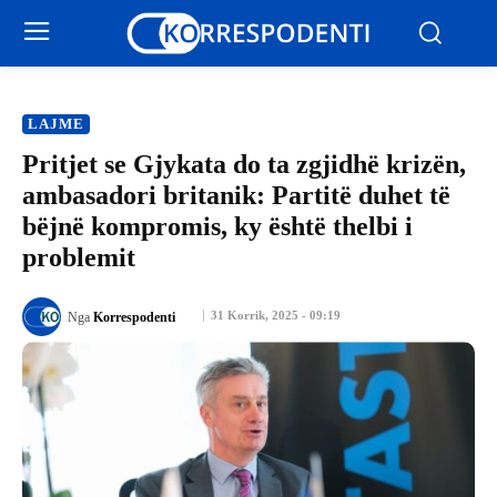
LAJME
Pritjet se Gjykata do ta zgjidhë krizën,
ambasadori britanik: Partitë duhet të
bëjnë kompromis, ky është thelbi i
problemit
31 Korrik, 2025 - 09:19
Nga
Korrespodenti