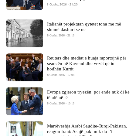
8 Gusht, 2026 - 21:20
Italianët projektuan qytetet tona me më
shumë dashuri se ne
8 Gusht, 2026 - 21:13
Reuters dhe mediat e huaja raportojnë për
seancën në Kuvend dhe vezët që iu
hodhën Kurtit
8 Gusht, 2026 - 17:08
Evropa zgjeron tryezën, por ende nuk di kë
të ulë në të
8 Gusht, 2026 - 10:13
Marrëveshja Arabi Saudite-Turqi-Pakistan,
reagon Irani: Asnjë pakt nuk do t’i