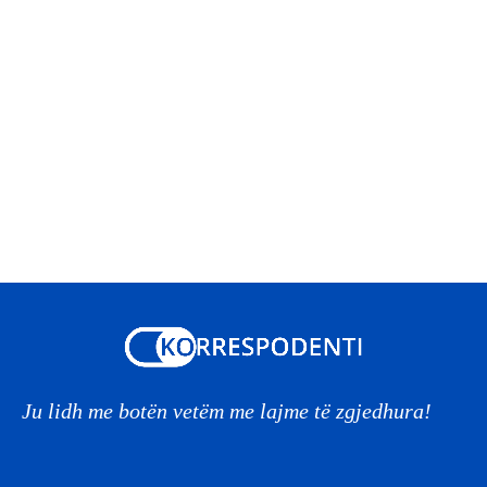
Ju lidh me botën vetëm me lajme të zgjedhura!