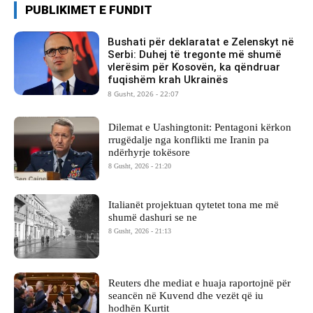
PUBLIKIMET E FUNDIT
Bushati për deklaratat e Zelenskyt në
Serbi: Duhej të tregonte më shumë
vlerësim për Kosovën, ka qëndruar
fuqishëm krah Ukrainës
8 Gusht, 2026 - 22:07
Dilemat e Uashingtonit: Pentagoni kërkon
rrugëdalje nga konflikti me Iranin pa
ndërhyrje tokësore
8 Gusht, 2026 - 21:20
Italianët projektuan qytetet tona me më
shumë dashuri se ne
8 Gusht, 2026 - 21:13
Reuters dhe mediat e huaja raportojnë për
seancën në Kuvend dhe vezët që iu
hodhën Kurtit