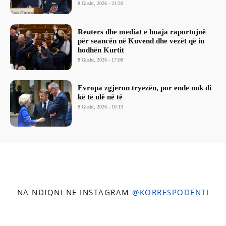
8 Gusht, 2026 - 21:20
Reuters dhe mediat e huaja raportojnë
për seancën në Kuvend dhe vezët që iu
hodhën Kurtit
8 Gusht, 2026 - 17:08
Evropa zgjeron tryezën, por ende nuk di
kë të ulë në të
8 Gusht, 2026 - 10:13
NA NDIQNI NË INSTAGRAM
@KORRESPODENTI