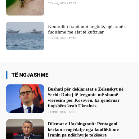
7 Gusht, 2026 - 17:22
Kontrolli i Iranit mbi tregtinë, një armë e
fuqishme me afat të kufizuar
7 Gusht, 2026 - 17:16
TË NGJASHME
Bushati për deklaratat e Zelenskyt në
Serbi: Duhej të tregonte më shumë
vlerësim për Kosovën, ka qëndruar
fuqishëm krah Ukrainës
8 Gusht, 2026 - 22:07
Dilemat e Uashingtonit: Pentagoni
kërkon rrugëdalje nga konflikti me
Iranin pa ndërhyrje tokësore