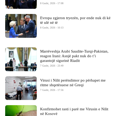
8 Gusht, 2026 - 17:08
Evropa zgjeron tryezën, por ende nuk di kë
të ulë në të
8 Gusht, 2026 - 10:13
Marrëveshja Arabi Saudite-Turqi-Pakistan,
reagon Irani: Asnjë pakt nuk do t’i
garantojë sigurinë Riadit
7 Gusht, 2026 - 23:49
Virusi i Nilit perëndimor po përhapet me
ritme shqetësuese në Greqi
7 Gusht, 2026 - 17:56
Konfirmohet rasti i parë me Virusin e Nilit
në Kosovë