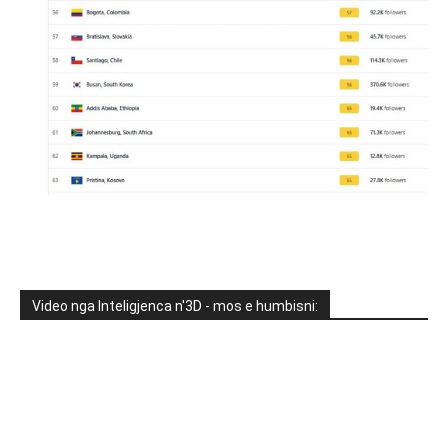
Video nga Inteligjenca n'3D - mos e humbisni: