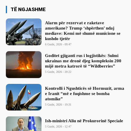
TË NGJASHME
Alarm për rezervat e raketave
amerikane? Trump ‘shpërthen’ ndaj
mediave: Kemi më shumë municione se
kushdo tjetër
6 Gusht, 2026 - 09:47
Goditet gjiganti rus i logjistikës: Sulmi
ukrainas me dronë djeg kompleksin 200
mijë metra katrorë të “Wildberries”
5 Gusht, 2026 - 20:22
Kontrolli i Ngushticës së Hormuzit, arma
e Iranit “më e fuqishme se bomba
atomike”
5 Gusht, 2026 - 19:31
Ish-ministri ​Aliu në Prokurorinë Speciale
5 Gusht, 2026 - 12:47