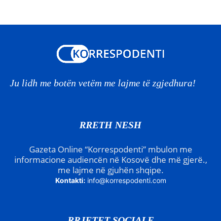
Ju lidh me botën vetëm me lajme të zgjedhura!
RRETH NESH
Gazeta Online “Korrespodenti” mbulon me
informacione audiencën në Kosovë dhe më gjerë.,
me lajme në gjuhën shqipe.
Kontakti:
info@korrespodenti.com
RRJETET SOCIALE