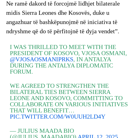
Ne ramë dakord të forcojmë lidhjet bilaterale
midis Sierra Leones dhe Kosovës, duke u
angazhuar të bashkëpunojmë në iniciativa të
ndryshme që do të përfitojnë të dyja vendet”.
I WAS THRILLED TO MEET WITH THE
PRESIDENT OF KOSOVO, VJOSA OSMANI,
@VJOSAOSMANIPRKS
, IN ANTALYA
DURING THE ANTALYA DIPLOMATIC
FORUM.
WE AGREED TO STRENGTHEN THE
BILATERAL TIES BETWEEN SIERRA
LEONE AND KOSOVO, COMMITTING TO
COLLABORATE ON VARIOUS INITIATIVES
THAT WILL BENEFIT…
PIC.TWITTER.COM/W0UUH2LD4Y
— JULIUS MAADA BIO
(@JULIUS_MAADABIO)
APRIL 12, 2025