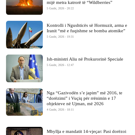
mijë metra katrorë të “Wildberries”
5 Gusht, 2026 - 20:22
Kontrolli i Ngushticës së Hormuzit, arma e
Iranit “më e fuqishme se bomba atomike”
5 Gusht, 2026 - 19:31
Ish-ministri ​Aliu në Prokurorinë Speciale
5 Gusht, 2026 - 12:47
Nga “Gazivodën s’e japim” më 2016, te
“dorëzimi” i Vuçiq për rrënimin e 17
objekteve në Ujman, më 2026
4 Gusht, 2026 - 18:11
Mbyllja e mandatit 14-vjeçar: Pasi dorëzoi