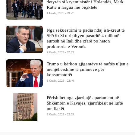
detyrën si kryeministër i Holandës, Mark
Rutte u largua me biçikletë
4 Gusht, 2026 - 09:27
Nga sekuestrimi te padia ndaj ish-kreut të
SPAK: Si u rikthyen pasuritë 4 milionë
eurosh në Itali dhe çfarë po heton
prokuroria e Veronës
4 Gusht, 2026 - 07:33
Trump u kërkon gjigantëve të naftës uljen e
menjëhershme të çmimeve për
konsumatorët
3 Gusht, 2026 - 22:40
Përfshihet nga zjarri një apartament në
Shkëmbin e Kavajës, zjarrfikësit në luftë
me flakët
3 Gusht, 2026 - 22:05