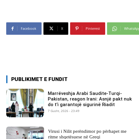
Facebook
X
Pinterest
WhatsAp
PUBLIKIMET E FUNDIT
Marrëveshja Arabi Saudite-Turqi-
Pakistan, reagon Irani: Asnjë pakt nuk
do t’i garantojë sigurinë Riadit
7 Gusht, 2026 - 23:49
Virusi i Nilit perëndimor po përhapet me
ritme shqetësuese në Greqi