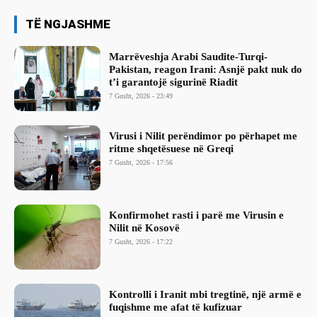
TË NGJASHME
Marrëveshja Arabi Saudite-Turqi-
Pakistan, reagon Irani: Asnjë pakt nuk do
t’i garantojë sigurinë Riadit
7 Gusht, 2026 - 23:49
Virusi i Nilit perëndimor po përhapet me
ritme shqetësuese në Greqi
7 Gusht, 2026 - 17:56
Konfirmohet rasti i parë me Virusin e
Nilit në Kosovë
7 Gusht, 2026 - 17:22
Kontrolli i Iranit mbi tregtinë, një armë e
fuqishme me afat të kufizuar