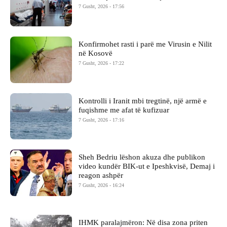
7 Gusht, 2026 - 17:56
Konfirmohet rasti i parë me Virusin e Nilit
në Kosovë
7 Gusht, 2026 - 17:22
Kontrolli i Iranit mbi tregtinë, një armë e
fuqishme me afat të kufizuar
7 Gusht, 2026 - 17:16
Sheh Bedriu lëshon akuza dhe publikon
video kundër BIK-ut e Ipeshkvisë, Demaj i
reagon ashpër
7 Gusht, 2026 - 16:24
IHMK paralajmëron: Në disa zona priten