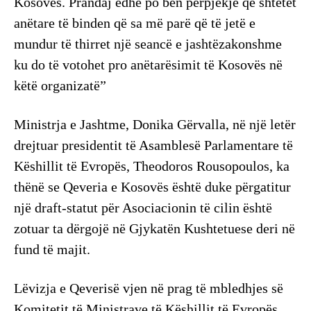
Kosovës. Prandaj edhe po bën përpjekje që shtetet
anëtare të binden që sa më parë që të jetë e
mundur të thirret një seancë e jashtëzakonshme
ku do të votohet pro anëtarësimit të Kosovës në
këtë organizatë”
Ministrja e Jashtme, Donika Gërvalla, në një letër
drejtuar presidentit të Asamblesë Parlamentare të
Këshillit të Evropës, Theodoros Rousopoulos, ka
thënë se Qeveria e Kosovës është duke përgatitur
një draft-statut për Asociacionin të cilin është
zotuar ta dërgojë në Gjykatën Kushtetuese deri në
fund të majit.
Lëvizja e Qeverisë vjen në prag të mbledhjes së
Komitetit të Ministrave të Këshillit të Evropës