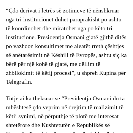
“Çdo derivat i letrës së zotimeve të nënshkruar
nga tri institucionet duhet paraprakisht po ashtu
të koordinohet dhe miratohet nga po këto tri
institucione. Presidentja Osmani gjatë gjithë ditës
po vazhdon konsultimet me aleatët rreth çështjes
së anëtarësimit në Këshill të Evropës, ashtu siç ka
bërë për një kohë të gjatë, me qëllim të
zhbllokimit të këtij procesi”, u shpreh Kupina për
Telegrafin.
Tutje ai ka theksuar se “Presidentja Osmani do ta
mbështesë çdo veprim në drejtim të realizimit të
këtij synimi, në përputhje të plotë me interesat
shtetërore dhe Kushtetutën e Republikës së