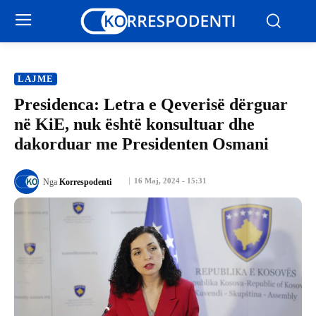
LAJME
Presidenca: Letra e Qeverisë dërguar
në KiE, nuk është konsultuar dhe
dakorduar me Presidenten Osmani
16 Maj, 2024 - 15:31
Nga
Korrespodenti