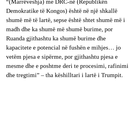
“(Marrëveshja) me DRC-në (Republikën
Demokratike të Kongos) është në një shkallë
shumë më të lartë, sepse është shtet shumë më i
madh dhe ka shumë më shumë burime, por
Ruanda gjithashtu ka shumë burime dhe
kapacitete e potencial në fushën e mihjes… jo
vetëm pjesa e sipërme, por gjithashtu pjesa e
mesme dhe e poshtme deri te procesimi, rafinimi
dhe tregtimi” – tha këshilltari i lartë i Trumpit.