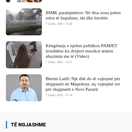
IHMK paralajmëron: Në disa zona priten
erëra të fuqishme, shi dhe breshër
7 Gusht, 2026 - 14:28
Këngëtarja e njohur publikon PAMJET
tronditëse ku drejtori muzikor tenton
abuzimin me të (Video)
7 Gusht, 2026 - 14:11
Blerim Latifi: Një ditë do të vajtojmë për
shqiptarët në Maqedoni, siç vajtojmë sot
për shqiptarët e Novi Pazarit
7 Gusht, 2026 - 11:14
TË NGJASHME