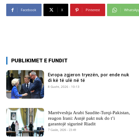
Facebook
X
Pinterest
WhatsAp
PUBLIKIMET E FUNDIT
Evropa zgjeron tryezën, por ende nuk
di kë të ulë në të
8 Gusht, 2026 - 10:13
Marrëveshja Arabi Saudite-Turqi-Pakistan,
reagon Irani: Asnjë pakt nuk do t’i
garantojë sigurinë Riadit
7 Gusht, 2026 - 23:49