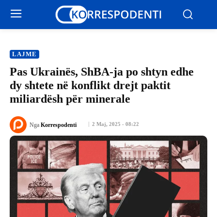
LAJME
Pas Ukrainës, ShBA-ja po shtyn edhe
dy shtete në konflikt drejt paktit
miliardësh për minerale
2 Maj, 2025 - 08:22
Nga
Korrespodenti