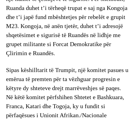
Ruanda duhet t’i tërheqë trupat e saj nga Kongoja
dhe t’i japë fund mbështetjes për rebelët e grupit
M23. Kongoja, në anën tjetër, duhet t’i adresojë
shqetësimet e sigurisë të Ruandës në lidhje me
grupet militante si Forcat Demokratike për
Çlirimin e Ruandës.
Sipas këshilltarit të Trumpit, një komitet pasues u
emërua të premten për ta vëzhguar progresin e
këtyre dy shteteve drejt marrëveshjes së paqes.
Në këtë komitet përfshihen Shtetet e Bashkuara,
Franca, Katari dhe Togoja, ky u fundit si
përfaqësues i Unionit Afrikan./Nacionale