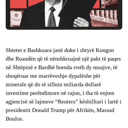
Shtetet e Bashkuara janë duke i shtyrë Kongon
dhe Ruandën që të nënshkruajnë një pakt të paqes
në Shtëpinë e Bardhë brenda rreth dy muajve, të
shoqëruar me marrëveshje dypalëshe për
minerale që do të sillnin miliarda dollarë
investime perëndimore në rajon, i tha të enjten
agjencisë së lajmeve “Reuters” këshilltari i lartë i
presidentit Donald Trump për Afrikën, Massad
Boulos.