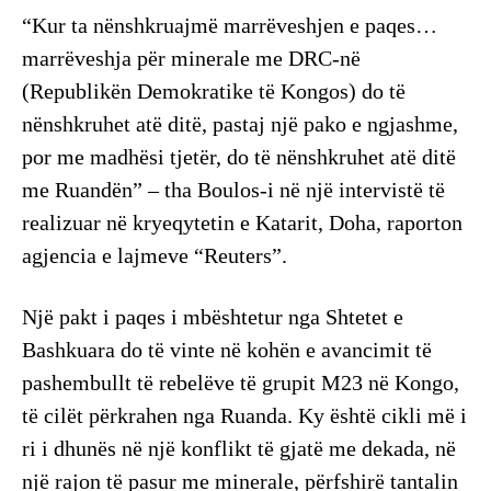
“Kur ta nënshkruajmë marrëveshjen e paqes…
marrëveshja për minerale me DRC-në
(Republikën Demokratike të Kongos) do të
nënshkruhet atë ditë, pastaj një pako e ngjashme,
por me madhësi tjetër, do të nënshkruhet atë ditë
me Ruandën” – tha Boulos-i në një intervistë të
realizuar në kryeqytetin e Katarit, Doha, raporton
agjencia e lajmeve “Reuters”.
Një pakt i paqes i mbështetur nga Shtetet e
Bashkuara do të vinte në kohën e avancimit të
pashembullt të rebelëve të grupit M23 në Kongo,
të cilët përkrahen nga Ruanda. Ky është cikli më i
ri i dhunës në një konflikt të gjatë me dekada, në
një rajon të pasur me minerale, përfshirë tantalin