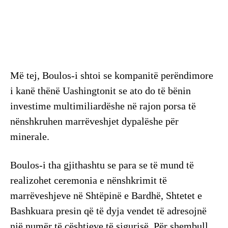
Më tej, Boulos-i shtoi se kompanitë perëndimore
i kanë thënë Uashingtonit se ato do të bënin
investime multimiliardëshe në rajon porsa të
nënshkruhen marrëveshjet dypalëshe për
minerale.
Boulos-i tha gjithashtu se para se të mund të
realizohet ceremonia e nënshkrimit të
marrëveshjeve në Shtëpinë e Bardhë, Shtetet e
Bashkuara presin që të dyja vendet të adresojnë
një numër të çështjeve të sigurisë. Për shembull,