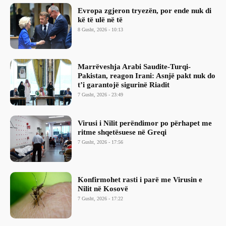
Evropa zgjeron tryezën, por ende nuk di
kë të ulë në të
8 Gusht, 2026 - 10:13
Marrëveshja Arabi Saudite-Turqi-
Pakistan, reagon Irani: Asnjë pakt nuk do
t’i garantojë sigurinë Riadit
7 Gusht, 2026 - 23:49
Virusi i Nilit perëndimor po përhapet me
ritme shqetësuese në Greqi
7 Gusht, 2026 - 17:56
Konfirmohet rasti i parë me Virusin e
Nilit në Kosovë
7 Gusht, 2026 - 17:22