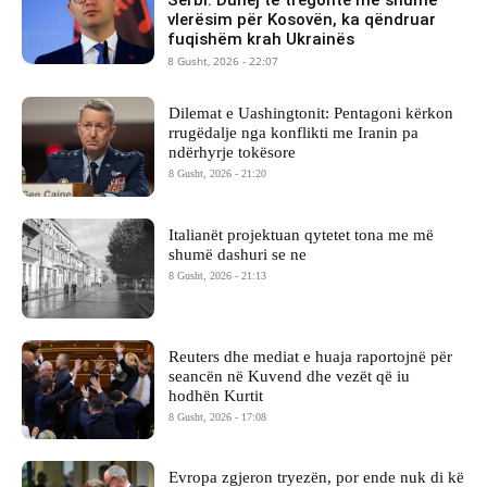
vlerësim për Kosovën, ka qëndruar
fuqishëm krah Ukrainës
8 Gusht, 2026 - 22:07
Dilemat e Uashingtonit: Pentagoni kërkon
rrugëdalje nga konflikti me Iranin pa
ndërhyrje tokësore
8 Gusht, 2026 - 21:20
Italianët projektuan qytetet tona me më
shumë dashuri se ne
8 Gusht, 2026 - 21:13
Reuters dhe mediat e huaja raportojnë për
seancën në Kuvend dhe vezët që iu
hodhën Kurtit
8 Gusht, 2026 - 17:08
Evropa zgjeron tryezën, por ende nuk di kë