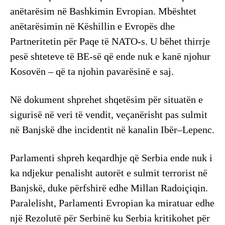
anëtarësim në Bashkimin Evropian. Mbështet
anëtarësimin në Këshillin e Evropës dhe
Partneritetin për Paqe të NATO-s. U bëhet thirrje
pesë shteteve të BE-së që ende nuk e kanë njohur
Kosovën – që ta njohin pavarësinë e saj.
Në dokument shprehet shqetësim për situatën e
sigurisë në veri të vendit, veçanërisht pas sulmit
në Banjskë dhe incidentit në kanalin Ibër–Lepenc.
Parlamenti shpreh keqardhje që Serbia ende nuk i
ka ndjekur penalisht autorët e sulmit terrorist në
Banjskë, duke përfshirë edhe Millan Radoiçiqin.
Paralelisht, Parlamenti Evropian ka miratuar edhe
një Rezolutë për Serbinë ku Serbia kritikohet për