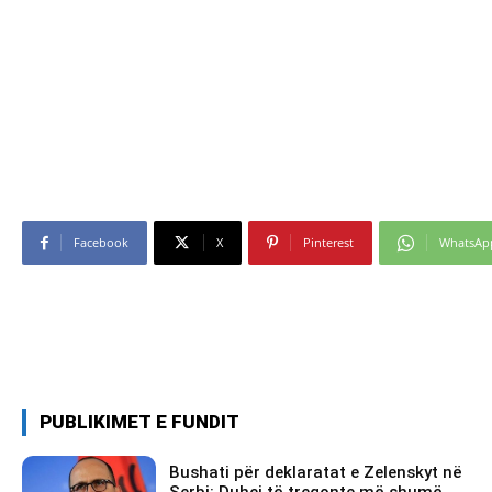
Facebook
X
Pinterest
WhatsAp
PUBLIKIMET E FUNDIT
Bushati për deklaratat e Zelenskyt në
Serbi: Duhej të tregonte më shumë