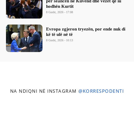
për seancën në Kuvend dhe vezët që iu
hodhën Kurtit
8 Gusht, 2026 - 17:08
Evropa zgjeron tryezën, por ende nuk di
kë të ulë në të
8 Gusht, 2026 - 10:13
NA NDIQNI NË INSTAGRAM
@KORRESPODENTI