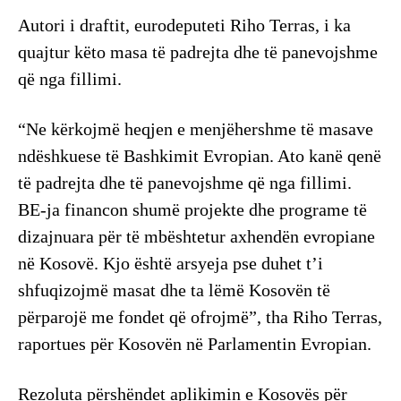
Autori i draftit, eurodeputeti Riho Terras, i ka
quajtur këto masa të padrejta dhe të panevojshme
që nga fillimi.
“Ne kërkojmë heqjen e menjëhershme të masave
ndëshkuese të Bashkimit Evropian. Ato kanë qenë
të padrejta dhe të panevojshme që nga fillimi.
BE-ja financon shumë projekte dhe programe të
dizajnuara për të mbështetur axhendën evropiane
në Kosovë. Kjo është arsyeja pse duhet t’i
shfuqizojmë masat dhe ta lëmë Kosovën të
përparojë me fondet që ofrojmë”, tha Riho Terras,
raportues për Kosovën në Parlamentin Evropian.
Rezoluta përshëndet aplikimin e Kosovës për