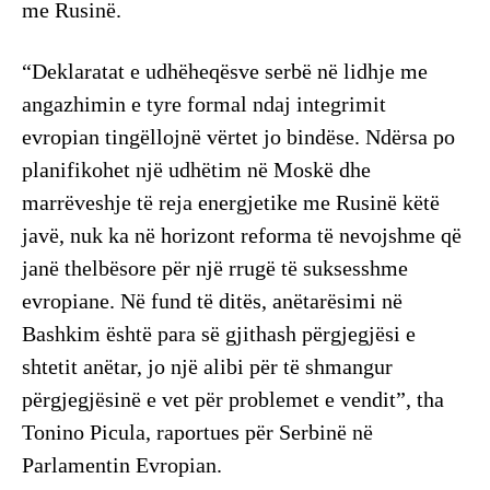
me Rusinë.
“Deklaratat e udhëheqësve serbë në lidhje me
angazhimin e tyre formal ndaj integrimit
evropian tingëllojnë vërtet jo bindëse. Ndërsa po
planifikohet një udhëtim në Moskë dhe
marrëveshje të reja energjetike me Rusinë këtë
javë, nuk ka në horizont reforma të nevojshme që
janë thelbësore për një rrugë të suksesshme
evropiane. Në fund të ditës, anëtarësimi në
Bashkim është para së gjithash përgjegjësi e
shtetit anëtar, jo një alibi për të shmangur
përgjegjësinë e vet për problemet e vendit”, tha
Tonino Picula, raportues për Serbinë në
Parlamentin Evropian.