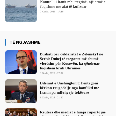
Kontrolli i Iranit mbi tregtinë, një armë e
fuqishme me afat të kufizuar
7 Gusht, 2026 - 17:16
TË NGJASHME
Bushati për deklaratat e Zelenskyt në
Serbi: Duhej të tregonte më shumë
vlerësim për Kosovën, ka qëndruar
fuqishëm krah Ukrainës
8 Gusht, 2026 - 22:07
Dilemat e Uashingtonit: Pentagoni
kërkon rrugëdalje nga konflikti me
Iranin pa ndërhyrje tokësore
8 Gusht, 2026 - 21:20
Reuters dhe mediat e huaja raportojnë