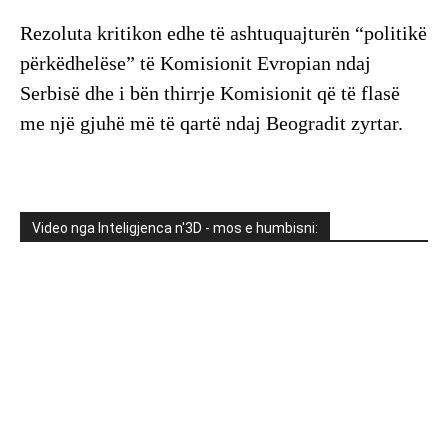
Rezoluta kritikon edhe të ashtuquajturën “politikë
përkëdhelëse” të Komisionit Evropian ndaj
Serbisë dhe i bën thirrje Komisionit që të flasë
me një gjuhë më të qartë ndaj Beogradit zyrtar.
Video nga Inteligjenca n'3D - mos e humbisni: