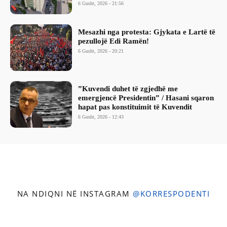
6 Gusht, 2026 - 21:56
Mesazhi nga protesta: Gjykata e Lartë të
pezullojë Edi Ramën!
6 Gusht, 2026 - 20:21
​”Kuvendi duhet të zgjedhë me
emergjencë Presidentin” / Hasani sqaron
hapat pas konstituimit të Kuvendit
6 Gusht, 2026 - 12:43
NA NDIQNI NË INSTAGRAM
@KORRESPODENTI