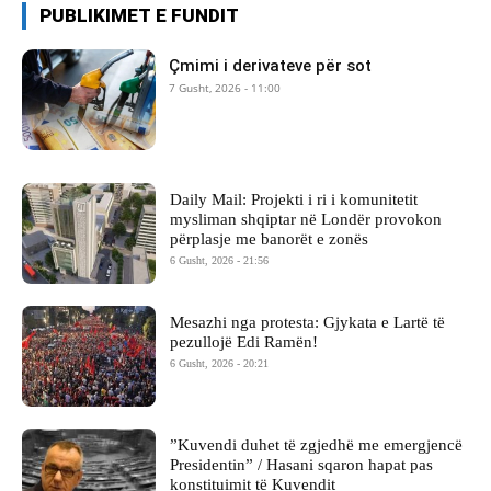
PUBLIKIMET E FUNDIT
Çmimi i derivateve për sot
7 Gusht, 2026 - 11:00
Daily Mail: Projekti i ri i komunitetit
mysliman shqiptar në Londër provokon
përplasje me banorët e zonës
6 Gusht, 2026 - 21:56
Mesazhi nga protesta: Gjykata e Lartë të
pezullojë Edi Ramën!
6 Gusht, 2026 - 20:21
​”Kuvendi duhet të zgjedhë me emergjencë
Presidentin” / Hasani sqaron hapat pas
konstituimit të Kuvendit