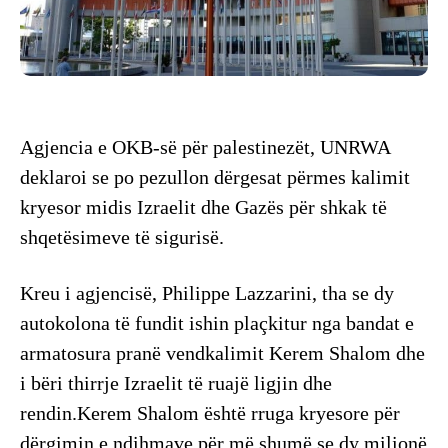
Agjencia e OKB-së për palestinezët, UNRWA
deklaroi se po pezullon dërgesat përmes kalimit
kryesor midis Izraelit dhe Gazës për shkak të
shqetësimeve të sigurisë.
Kreu i agjencisë, Philippe Lazzarini, tha se dy
autokolona të fundit ishin plaçkitur nga bandat e
armatosura pranë vendkalimit Kerem Shalom dhe
i bëri thirrje Izraelit të ruajë ligjin dhe
rendin.Kerem Shalom është rruga kryesore për
dërgimin e ndihmave për më shumë se dy milionë