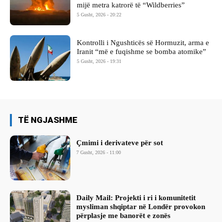
mijë metra katrorë të “Wildberries”
5 Gusht, 2026 - 20:22
Kontrolli i Ngushticës së Hormuzit, arma e
Iranit “më e fuqishme se bomba atomike”
5 Gusht, 2026 - 19:31
TË NGJASHME
Çmimi i derivateve për sot
7 Gusht, 2026 - 11:00
Daily Mail: Projekti i ri i komunitetit
mysliman shqiptar në Londër provokon
përplasje me banorët e zonës