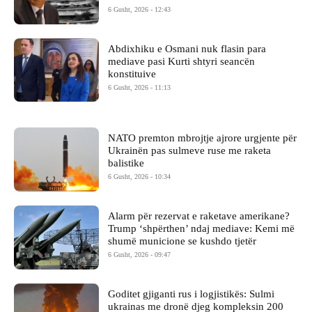
6 Gusht, 2026 - 12:43
Abdixhiku e Osmani nuk flasin para
mediave pasi Kurti shtyri seancën
konstituive
6 Gusht, 2026 - 11:13
NATO premton mbrojtje ajrore urgjente për
Ukrainën pas sulmeve ruse me raketa
balistike
6 Gusht, 2026 - 10:34
Alarm për rezervat e raketave amerikane?
Trump ‘shpërthen’ ndaj mediave: Kemi më
shumë municione se kushdo tjetër
6 Gusht, 2026 - 09:47
Goditet gjiganti rus i logjistikës: Sulmi
ukrainas me dronë djeg kompleksin 200