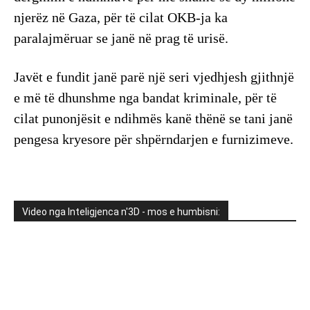
njerëz në Gaza, për të cilat OKB-ja ka
paralajmëruar se janë në prag të urisë.
Javët e fundit janë parë një seri vjedhjesh gjithnjë
e më të dhunshme nga bandat kriminale, për të
cilat punonjësit e ndihmës kanë thënë se tani janë
pengesa kryesore për shpërndarjen e furnizimeve.
Video nga Inteligjenca n'3D - mos e humbisni: