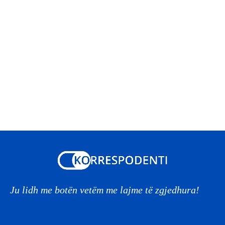
Ju lidh me botën vetëm me lajme të zgjedhura!