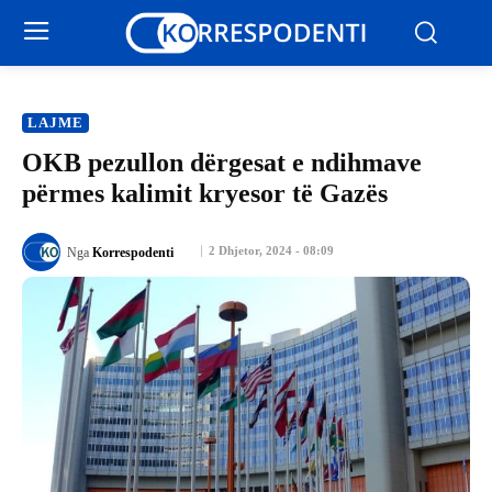
LAJME
OKB pezullon dërgesat e ndihmave
përmes kalimit kryesor të Gazës
2 Dhjetor, 2024 - 08:09
Nga
Korrespodenti