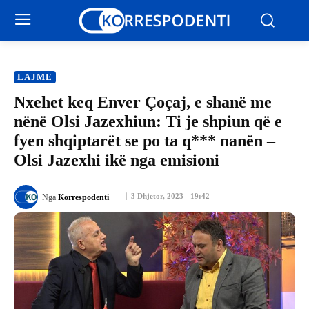
LAJME
Nxehet keq Enver Çoçaj, e shanë me
nënë Olsi Jazexhiun: Ti je shpiun që e
fyen shqiptarët se po ta q*** nanën –
Olsi Jazexhi ikë nga emisioni
3 Dhjetor, 2023 - 19:42
Nga
Korrespodenti