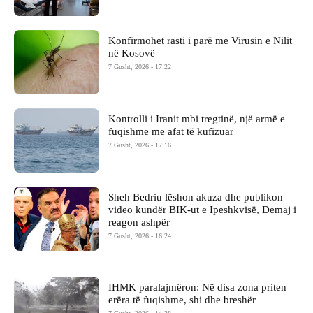
Konfirmohet rasti i parë me Virusin e Nilit
në Kosovë
7 Gusht, 2026 - 17:22
Kontrolli i Iranit mbi tregtinë, një armë e
fuqishme me afat të kufizuar
7 Gusht, 2026 - 17:16
Sheh Bedriu lëshon akuza dhe publikon
video kundër BIK-ut e Ipeshkvisë, Demaj i
reagon ashpër
7 Gusht, 2026 - 16:24
IHMK paralajmëron: Në disa zona priten
erëra të fuqishme, shi dhe breshër