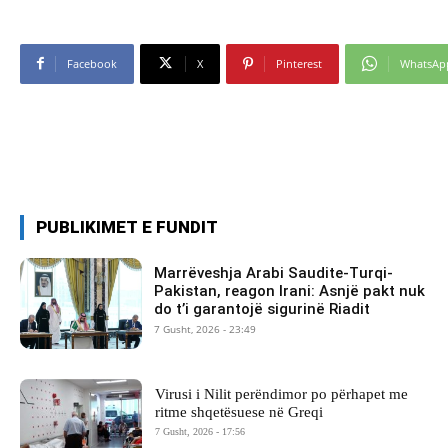
Facebook
X
Pinterest
WhatsAp
PUBLIKIMET E FUNDIT
Marrëveshja Arabi Saudite-Turqi-
Pakistan, reagon Irani: Asnjë pakt nuk
do t’i garantojë sigurinë Riadit
7 Gusht, 2026 - 23:49
Virusi i Nilit perëndimor po përhapet me
ritme shqetësuese në Greqi
7 Gusht, 2026 - 17:56