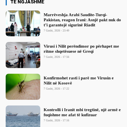
TË NGJASHME
Marrëveshja Arabi Saudite-Turqi-
Pakistan, reagon Irani: Asnjë pakt nuk do
t’i garantojë sigurinë Riadit
7 Gusht, 2026 - 23:49
Virusi i Nilit perëndimor po përhapet me
ritme shqetësuese në Greqi
7 Gusht, 2026 - 17:56
Konfirmohet rasti i parë me Virusin e
Nilit në Kosovë
7 Gusht, 2026 - 17:22
Kontrolli i Iranit mbi tregtinë, një armë e
fuqishme me afat të kufizuar
7 Gusht, 2026 - 17:16