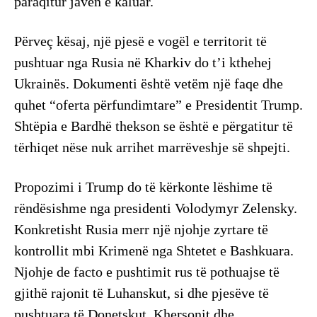
paraqitur javën e kaluar.
Përveç kësaj, një pjesë e vogël e territorit të
pushtuar nga Rusia në Kharkiv do t’i kthehej
Ukrainës. Dokumenti është vetëm një faqe dhe
quhet “oferta përfundimtare” e Presidentit Trump.
Shtëpia e Bardhë thekson se është e përgatitur të
tërhiqet nëse nuk arrihet marrëveshje së shpejti.
Propozimi i Trump do të kërkonte lëshime të
rëndësishme nga presidenti Volodymyr Zelensky.
Konkretisht Rusia merr një njohje zyrtare të
kontrollit mbi Krimenë nga Shtetet e Bashkuara.
Njohje de facto e pushtimit rus të pothuajse të
gjithë rajonit të Luhanskut, si dhe pjesëve të
pushtuara të Donetskut, Khersonit dhe