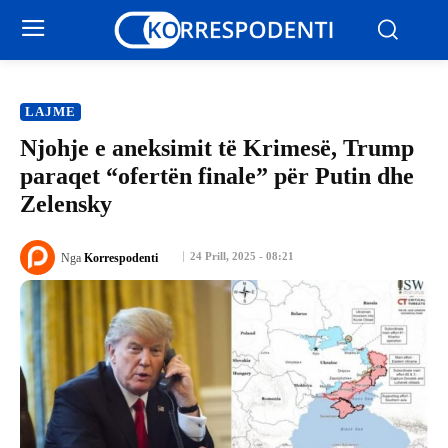
LAJME
Njohje e aneksimit të Krimesë, Trump
paraqet “ofertën finale” për Putin dhe
Zelensky
24 Prill, 2025 - 08:21
Nga
Korrespodenti