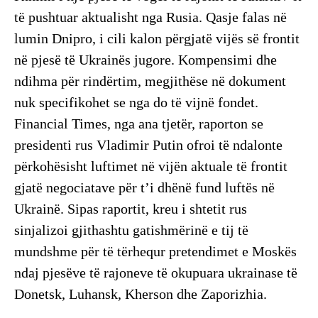
të pushtuar aktualisht nga Rusia. Qasje falas në
lumin Dnipro, i cili kalon përgjatë vijës së frontit
në pjesë të Ukrainës jugore. Kompensimi dhe
ndihma për rindërtim, megjithëse në dokument
nuk specifikohet se nga do të vijnë fondet.
Financial Times, nga ana tjetër, raporton se
presidenti rus Vladimir Putin ofroi të ndalonte
përkohësisht luftimet në vijën aktuale të frontit
gjatë negociatave për t’i dhënë fund luftës në
Ukrainë. Sipas raportit, kreu i shtetit rus
sinjalizoi gjithashtu gatishmërinë e tij të
mundshme për të tërhequr pretendimet e Moskës
ndaj pjesëve të rajoneve të okupuara ukrainase të
Donetsk, Luhansk, Kherson dhe Zaporizhia.