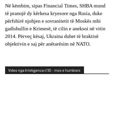
Në këmbim, sipas Financial Times, SHBA mund
të pranojë dy kërkesa kryesore nga Rusia, duke
përfshirë njohjen e sovranitetit të Moskës mbi
gadishullin e Krimesë, të cilin e aneksoi në vitin
2014. Përveç kësaj, Ukraina duhet të braktisë
objektivin e saj për anëtarësim në NATO.
Video nga Inteligjenca n'3D - mos e humbisni: