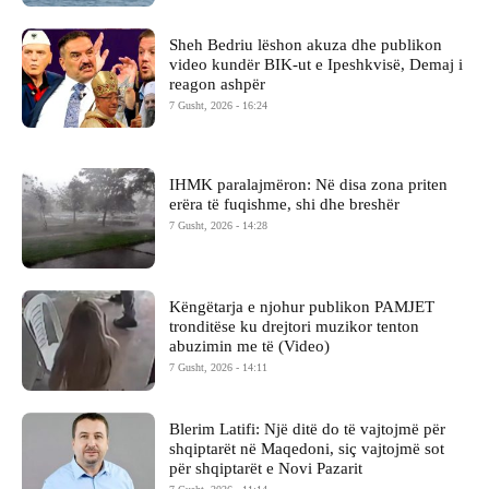
Sheh Bedriu lëshon akuza dhe publikon
video kundër BIK-ut e Ipeshkvisë, Demaj i
reagon ashpër
7 Gusht, 2026 - 16:24
IHMK paralajmëron: Në disa zona priten
erëra të fuqishme, shi dhe breshër
7 Gusht, 2026 - 14:28
Këngëtarja e njohur publikon PAMJET
tronditëse ku drejtori muzikor tenton
abuzimin me të (Video)
7 Gusht, 2026 - 14:11
Blerim Latifi: Një ditë do të vajtojmë për
shqiptarët në Maqedoni, siç vajtojmë sot
për shqiptarët e Novi Pazarit