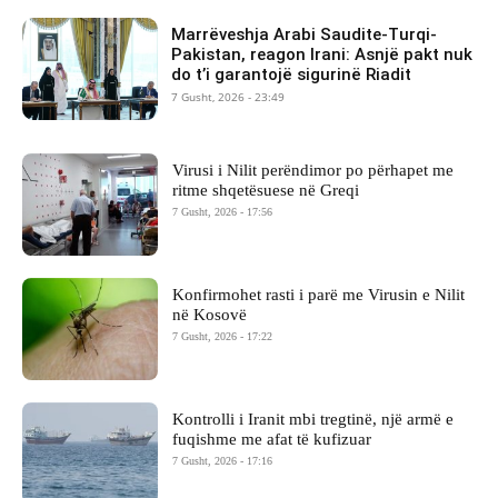
Marrëveshja Arabi Saudite-Turqi-
Pakistan, reagon Irani: Asnjë pakt nuk
do t’i garantojë sigurinë Riadit
7 Gusht, 2026 - 23:49
Virusi i Nilit perëndimor po përhapet me
ritme shqetësuese në Greqi
7 Gusht, 2026 - 17:56
Konfirmohet rasti i parë me Virusin e Nilit
në Kosovë
7 Gusht, 2026 - 17:22
Kontrolli i Iranit mbi tregtinë, një armë e
fuqishme me afat të kufizuar
7 Gusht, 2026 - 17:16