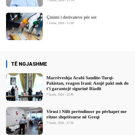
7 Gusht, 2026 - 11:14
Çmimi i derivateve për sot
7 Gusht, 2026 - 11:00
TË NGJASHME
Marrëveshja Arabi Saudite-Turqi-
Pakistan, reagon Irani: Asnjë pakt nuk do
t’i garantojë sigurinë Riadit
7 Gusht, 2026 - 23:49
Virusi i Nilit perëndimor po përhapet me
ritme shqetësuese në Greqi
7 Gusht, 2026 - 17:56