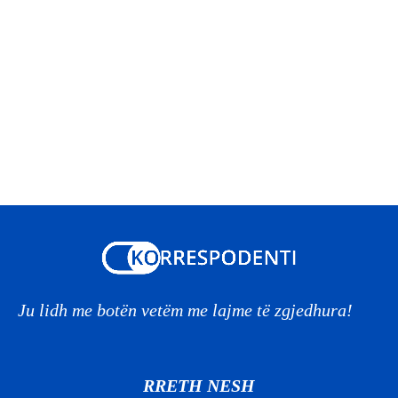
Ju lidh me botën vetëm me lajme të zgjedhura!
RRETH NESH