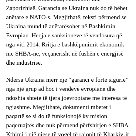
Zaporizhisë. Garancia se Ukraina nuk do të bëhet
anëtare e NATO-s. Megjithatë, teksti përmend se
Ukraina mund të anëtarësohet në Bashkimin
Evropian. Heqja e sanksioneve të vendosura që
nga viti 2014. Rritja e bashkëpunimit ekonomik
me SHBA-në, veçanërisht në fushën e energjisë
dhe industrisë.
Ndërsa Ukraina merr një “garanci e fortë sigurie”
nga një grup ad hoc i vendeve evropiane dhe
ndoshta shtete të tjera joevropiane me interesa të
ngjashme. Megjithatë, dokumenti mbetet i
paqartë se si do të funksionojë ky mision
paqeruajtës dhe nuk përmend përfshirjen e SHBA.
Kthimi i një pjese të vogël të rajonit të Kharkiv-it