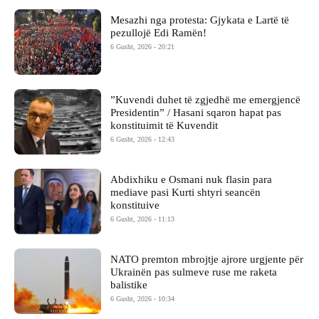
Mesazhi nga protesta: Gjykata e Lartë të
pezullojë Edi Ramën!
6 Gusht, 2026 - 20:21
​”Kuvendi duhet të zgjedhë me emergjencë
Presidentin” / Hasani sqaron hapat pas
konstituimit të Kuvendit
6 Gusht, 2026 - 12:43
Abdixhiku e Osmani nuk flasin para
mediave pasi Kurti shtyri seancën
konstituive
6 Gusht, 2026 - 11:13
NATO premton mbrojtje ajrore urgjente për
Ukrainën pas sulmeve ruse me raketa
balistike
6 Gusht, 2026 - 10:34