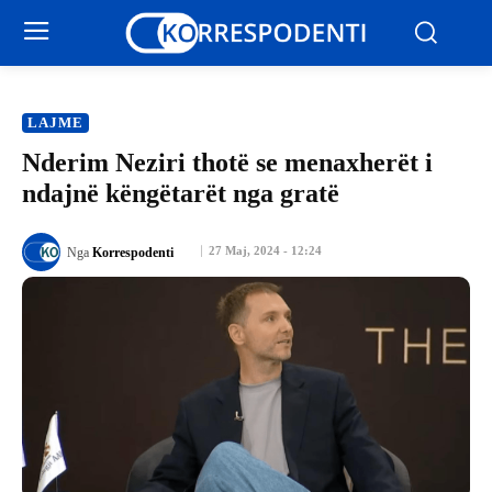
LAJME
Nderim Neziri thotë se menaxherët i
ndajnë këngëtarët nga gratë
27 Maj, 2024 - 12:24
Nga
Korrespodenti