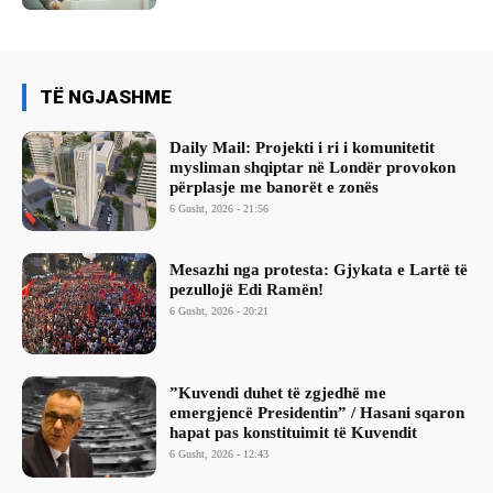
TË NGJASHME
Daily Mail: Projekti i ri i komunitetit
mysliman shqiptar në Londër provokon
përplasje me banorët e zonës
6 Gusht, 2026 - 21:56
Mesazhi nga protesta: Gjykata e Lartë të
pezullojë Edi Ramën!
6 Gusht, 2026 - 20:21
​”Kuvendi duhet të zgjedhë me
emergjencë Presidentin” / Hasani sqaron
hapat pas konstituimit të Kuvendit
6 Gusht, 2026 - 12:43