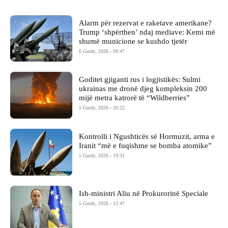
Alarm për rezervat e raketave amerikane?
Trump ‘shpërthen’ ndaj mediave: Kemi më
shumë municione se kushdo tjetër
6 Gusht, 2026 - 09:47
Goditet gjiganti rus i logjistikës: Sulmi
ukrainas me dronë djeg kompleksin 200
mijë metra katrorë të “Wildberries”
5 Gusht, 2026 - 20:22
Kontrolli i Ngushticës së Hormuzit, arma e
Iranit “më e fuqishme se bomba atomike”
5 Gusht, 2026 - 19:31
Ish-ministri ​Aliu në Prokurorinë Speciale
5 Gusht, 2026 - 12:47