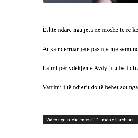
Është ndarë nga jeta në moshë të re k
Ai ka ndërruar jetë pas një një sëmund
Lajmi për vdekjen e Avdylit u bë i ditu
Varrimi i të ndjerit do të bëhet sot ng
Video nga Inteligjenca n'3D - mos e humbisni: