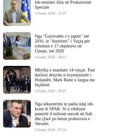
Ish-ministri ​Aliu në Prokurorinë
Speciale
5 Gusht, 2026 - 12:47
Nga “Gazivodën s’e japim” më
2016, te “dorëzimi” i Vuçiq për
rrënimin e 17 objekteve në
Ujman, më 2026
4 Gusht, 2026 - 18:11
Mbyllja e mandatit 14-vjeçar: Pasi
dorëzoi detyrën si kryeministër i
Holandës, Mark Rutte u largua me
biçikletë
4 Gusht, 2026 - 09:27
Nga sekuestrimi te padia ndaj ish-
kreut të SPAK: Si u rikthyen
pasuritë 4 milionë eurosh në Itali
dhe çfarë po heton prokuroria e
Veronës
4 Gusht, 2026 - 07:33