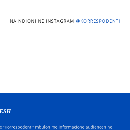
NA NDIQNI NË INSTAGRAM
@KORRESPODENTI
NESH
e “Korrespodenti” mbulon me informacione audiencën në