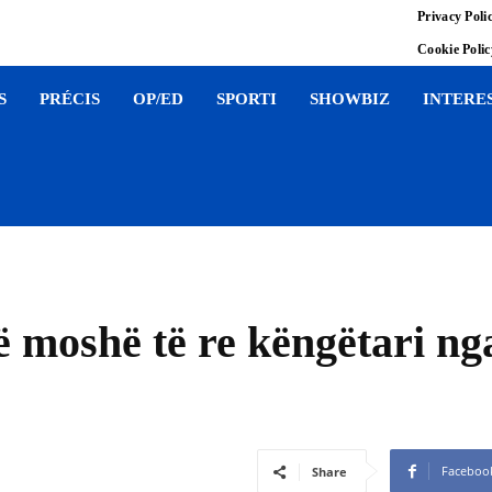
Privacy Poli
Cookie Poli
S
PRÉCIS
OP/ED
SPORTI
SHOWBIZ
INTERE
ë moshë të re këngëtari ng
Faceboo
Share