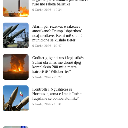
ruse me raketa balistike
6 Gusht, 2026 - 10:34
Alarm për rezervat e raketave
amerikane? Trump ‘shpërthen’
ndaj mediave: Kemi më shumë
municione se kushdo tjetër
6 Gusht, 2026 - 09:47
Goditet gjiganti rus i logjistikës:
Sulmi ukrainas me dronë djeg
kompleksin 200 mijë metra
katrorë të “Wildberries”
5 Gusht, 2026 - 20:22
Kontrolli i Ngushticës së
Hormuzit, arma e Iranit “më e
fuqishme se bomba atomike”
5 Gusht, 2026 - 19:31