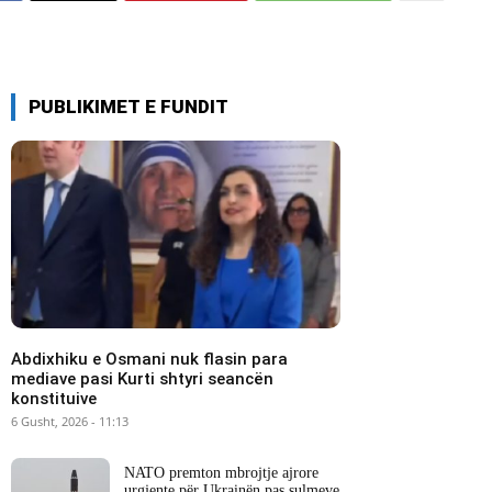
PUBLIKIMET E FUNDIT
Abdixhiku e Osmani nuk flasin para
mediave pasi Kurti shtyri seancën
konstituive
6 Gusht, 2026 - 11:13
NATO premton mbrojtje ajrore
urgjente për Ukrainën pas sulmeve