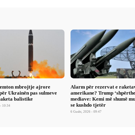
mton mbrojtje ajrore
Alarm për rezervat e raketa
 për Ukrainën pas sulmeve
amerikane? Trump ‘shpërthe
aketa balistike
mediave: Kemi më shumë mu
se kushdo tjetër
- 10:34
6 Gusht, 2026 - 09:47