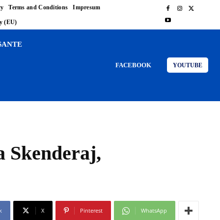
cy
Terms and Conditions
Impresum
cy (EU)
SANTE
FACEBOOK
YOUTUBE
a Skenderaj,
k
X
Pinterest
WhatsApp