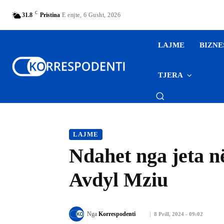
C
31.8
Pristina
E enjte, 6 Gusht, 2026
LAJME
BIZNE
TJERA
LAJME
Ndahet nga jeta n
Avdyl Mziu
Nga
Korrespodenti
8 Prill, 2024 - 09:02