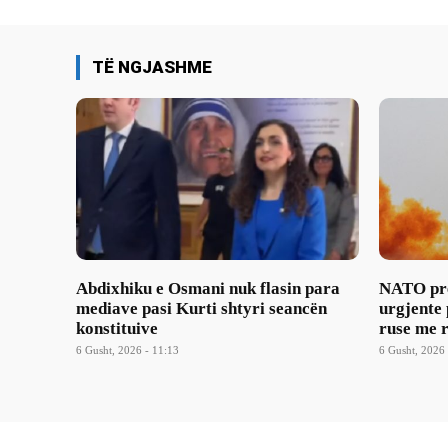
TË NGJASHME
Abdixhiku e Osmani nuk flasin para
NATO pre
mediave pasi Kurti shtyri seancën
urgjente
konstituive
ruse me r
6 Gusht, 2026 - 11:13
6 Gusht, 2026 