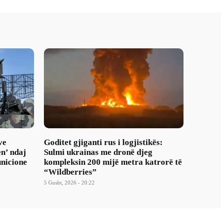
ve
Goditet gjiganti rus i logjistikës:
n’ ndaj
Sulmi ukrainas me dronë djeg
nicione
kompleksin 200 mijë metra katrorë të
“Wildberries”
5 Gusht, 2026 - 20:22