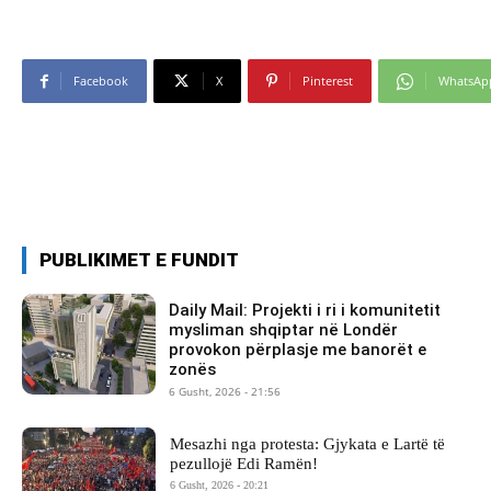
Facebook
X
Pinterest
WhatsAp
PUBLIKIMET E FUNDIT
Daily Mail: Projekti i ri i komunitetit
mysliman shqiptar në Londër
provokon përplasje me banorët e
zonës
6 Gusht, 2026 - 21:56
Mesazhi nga protesta: Gjykata e Lartë të
pezullojë Edi Ramën!
6 Gusht, 2026 - 20:21