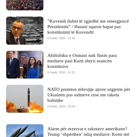
​”Kuvendi duhet të zgjedhë me emergjencë
Presidentin” / Hasani sqaron hapat pas
konstituimit të Kuvendit
6 Gusht, 2026 - 12:43
Abdixhiku e Osmani nuk flasin para
mediave pasi Kurti shtyri seancën
konstituive
6 Gusht, 2026 - 11:13
NATO premton mbrojtje ajrore urgjente për
Ukrainën pas sulmeve ruse me raketa
balistike
6 Gusht, 2026 - 10:34
Alarm për rezervat e raketave amerikane?
Trump ‘shpërthen’ ndaj mediave: Kemi më