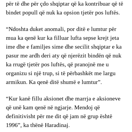
për të dhe për çdo shqiptar që ka kontribuar që të
bindet popull që nuk ka opsion tjetër pos luftës.
“Ndoshta duket anomali, por ditë e lumtur për
mua ka qenë kur ka filluar lufta sepse krejt jeta
ime dhe e familjes sime dhe secilit shqiptar e ka
pasur me ardh deri aty që njerëzit bindën që nuk
ka rrugë tjetër pos luftës, që pranojnë me u
organizu si një trup, si të përbashkët me largu
armikun. Ka qenë ditë shumë e lumtur”.
“Kur kanë fillu aksionet dhe marrja e aksioneve
që unë kam qenë në ngjarje. Mendoj që
definitivisht për me dit që jam në grup është
1996”, ka thënë Haradinaj.