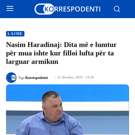
LAJME
Nasim Haradinaj: Dita më e lumtur
për mua ishte kur filloi lufta për ta
larguar armikun
12 Qershor, 2024 - 23:26
Nga
Korrespodenti