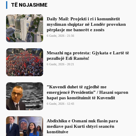
TË NGJASHME
Daily Mail: Projekti i ri i komunitetit
mysliman shqiptar në Londër provokon
përplasje me banorët e zonës
6 Gusht, 2026 - 21:56
Mesazhi nga protesta: Gjykata e Lartë të
pezullojë Edi Ramën!
6 Gusht, 2026 - 20:21
​”Kuvendi duhet të zgjedhë me
emergjencë Presidentin” / Hasani sqaron
hapat pas konstituimit të Kuvendit
6 Gusht, 2026 - 12:43
Abdixhiku e Osmani nuk flasin para
mediave pasi Kurti shtyri seancën
konstituive