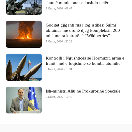
shumë municione se kushdo tjetër
6 Gusht, 2026 - 09:47
Goditet gjiganti rus i logjistikës: Sulmi
ukrainas me dronë djeg kompleksin 200
mijë metra katrorë të “Wildberries”
5 Gusht, 2026 - 20:22
Kontrolli i Ngushticës së Hormuzit, arma e
Iranit “më e fuqishme se bomba atomike”
5 Gusht, 2026 - 19:31
Ish-ministri ​Aliu në Prokurorinë Speciale
5 Gusht, 2026 - 12:47