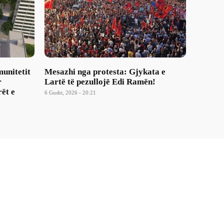
munitetit
Mesazhi nga protesta: Gjykata e
r
Lartë të pezullojë Edi Ramën!
ët e
6 Gusht, 2026 - 20:21