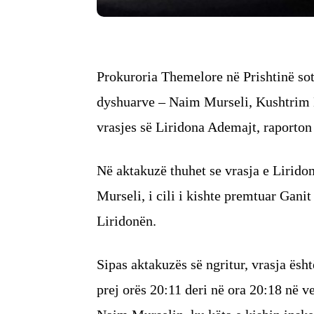
Prokuroria Themelore në Prishtinë sot 
dyshuarve – Naim Murseli, Kushtrim K
vrasjes së Liridona Ademajt, raporton 
Në aktakuzë thuhet se vrasja e Lirido
Murseli, i cili i kishte premtuar Ganit
Liridonën.
Sipas aktakuzës së ngritur, vrasja ësht
prej orës 20:11 deri në ora 20:18 në v