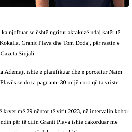
ka njoftuar se është ngritur aktakuzë ndaj katër të
okalla, Granit Plava dhe Tom Dodaj, për rastin e
Gazeta Sinjali.
na Ademajt ishte e planifikuar dhe e porositur Naim
 Plavës se do ta paguante 30 mijë euro që ta vriste
ë kryer më 29 nëntor të vitit 2023, në intervalin kohor
endin për të cilin Granit Plava ishte dakorduar me