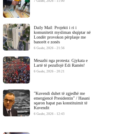
7 Gusht, 2026 - 11:00
Daily Mail: Projekti i ri i
komunitetit mysliman shqiptar në
Londër provokon përplasje me
banorët e zonës
6 Gusht, 2026 - 21:56
Mesazhi nga protesta: Gjykata e
Lartë të pezullojë Edi Ramën!
6 Gusht, 2026 - 20:21
​”Kuvendi duhet të zgjedhë me
emergjencë Presidentin” / Hasani
sqaron hapat pas konstituimit të
Kuvendit
6 Gusht, 2026 - 12:43