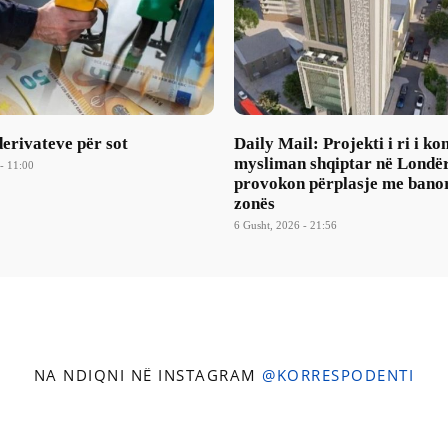
erivateve për sot
Daily Mail: Projekti i ri i ko
mysliman shqiptar në Londë
- 11:00
provokon përplasje me banor
zonës
6 Gusht, 2026 - 21:56
NA NDIQNI NË INSTAGRAM
@KORRESPODENTI