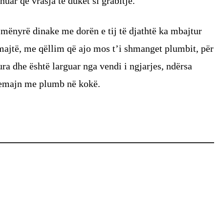
uar që vrasja të duket si grabitje.
 mënyrë dinake me dorën e tij të djathtë ka mbajtur
 majtë, me qëllim që ajo mos t’i shmanget plumbit, për
ra dhe është larguar nga vendi i ngjarjes, ndërsa
demajn me plumb në kokë.