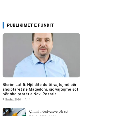
PUBLIKIMET E FUNDIT
Blerim Latifi: Një ditë do të vajtojmë për
shqiptarët në Maqedoni, siç vajtojmë sot
për shqiptarët e Novi Pazarit
7 Gusht, 2026 - 11:14
Çmimi i derivateve për sot