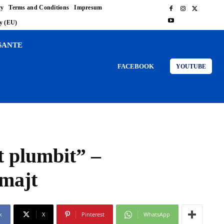
cy
Terms and Conditions
Impresum
cy (EU)
SANTE
FACEBOOK
YOUTUBE
t plumbit” –
emajt
k
X
Pinterest
WhatsApp