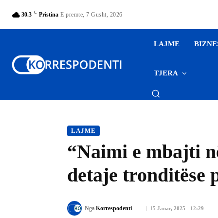
C
30.3
Pristina
E premte, 7 Gusht, 2026
LAJME
BIZNE
TJERA
LAJME
“Naimi e mbajti n
detaje tronditëse
Nga
Korrespodenti
15 Janar, 2025 - 12:29