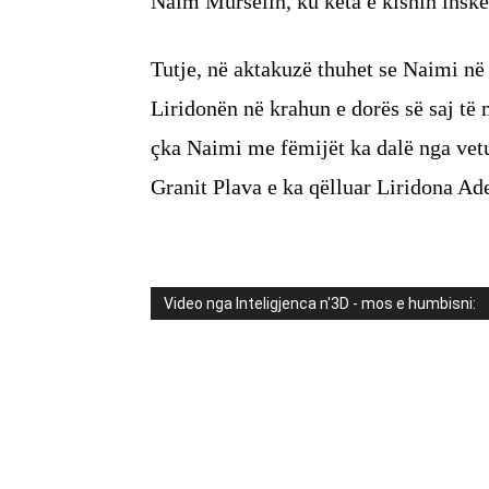
Naim Murselin, ku këta e kishin insken
Tutje, në aktakuzë thuhet se Naimi në
Liridonën në krahun e dorës së saj të
çka Naimi me fëmijët ka dalë nga vetu
Granit Plava e ka qëlluar Liridona A
Video nga Inteligjenca n'3D - mos e humbisni: