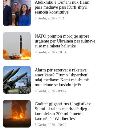
Abdixhiku e Osmani nuk flasin
para mediave pasi Kurti shtyri
seancën konstituive
6 Gusht, 2026 - 11:13
NATO premton mbrojtje ajrore
urgjente për Ukrainën pas sulmeve
ruse me raketa balistike
6 Gusht, 2026 - 10:34
Alarm për rezervat e raketave
amerikane? Trump ‘shpërthen’
ndaj mediave: Kemi më shumë
municione se kushdo tjetër
6 Gusht, 2026 - 09:47
Goditet gjiganti rus i logjistikës:
Sulmi ukrainas me dronë djeg
kompleksin 200 mijë metra
katrorë të “Wildberries”
5 Gusht, 2026 - 20:22