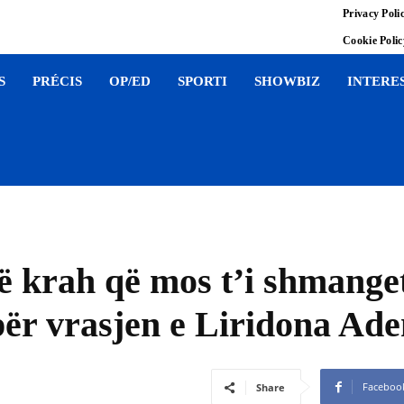
Privacy Poli
Cookie Poli
S
PRÉCIS
OP/ED
SPORTI
SHOWBIZ
INTERE
ë krah që mos t’i shmange
 për vrasjen e Liridona Ad
Faceboo
Share