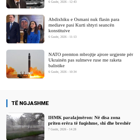
6 Gusht, 2026 - 12:43
Abdixhiku e Osmani nuk flasin para
mediave pasi Kurti shtyri seancën
konstituive
6 Gusht, 2026 - 11:13
NATO premton mbrojtje ajrore urgjente për
Ukrainën pas sulmeve ruse me raketa
balistike
6 Gusht, 2026 - 10:34
TË NGJASHME
IHMK paralajmëron: Në disa zona
priten erëra të fuqishme, shi dhe breshër
7 Gusht, 2026 - 14:28