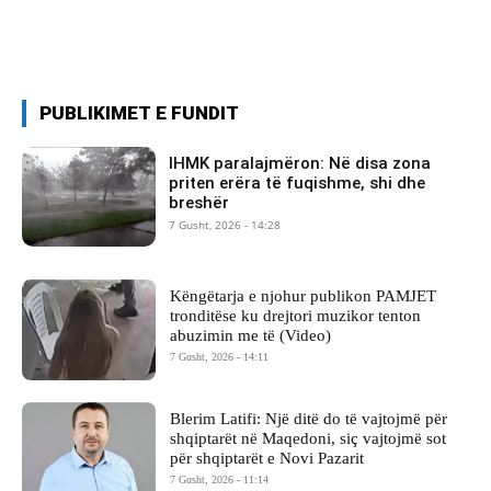
PUBLIKIMET E FUNDIT
IHMK paralajmëron: Në disa zona
priten erëra të fuqishme, shi dhe
breshër
7 Gusht, 2026 - 14:28
Këngëtarja e njohur publikon PAMJET
tronditëse ku drejtori muzikor tenton
abuzimin me të (Video)
7 Gusht, 2026 - 14:11
Blerim Latifi: Një ditë do të vajtojmë për
shqiptarët në Maqedoni, siç vajtojmë sot
për shqiptarët e Novi Pazarit
7 Gusht, 2026 - 11:14