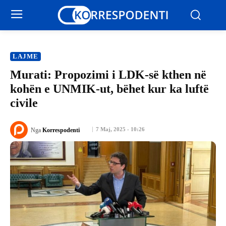
LAJME
Murati: Propozimi i LDK-së kthen në
kohën e UNMIK-ut, bëhet kur ka luftë
civile
7 Maj, 2025 - 10:26
Nga
Korrespodenti