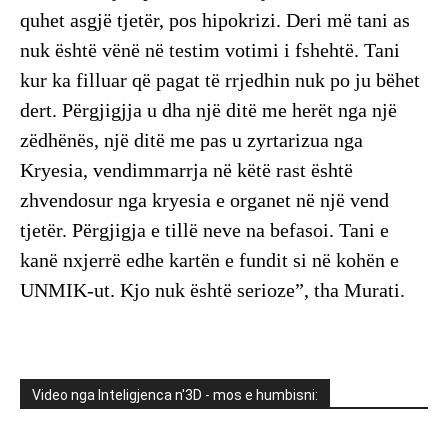
quhet asgjë tjetër, pos hipokrizi. Deri më tani as
nuk është vënë në testim votimi i fshehtë. Tani
kur ka filluar që pagat të rrjedhin nuk po ju bëhet
dert. Përgjigjja u dha një ditë me herët nga një
zëdhënës, një ditë me pas u zyrtarizua nga
Kryesia, vendimmarrja në këtë rast është
zhvendosur nga kryesia e organet në një vend
tjetër. Përgjigja e tillë neve na befasoi. Tani e
kanë nxjerrë edhe kartën e fundit si në kohën e
UNMIK-ut. Kjo nuk është serioze”, tha Murati.
Video nga Inteligjenca n'3D - mos e humbisni: