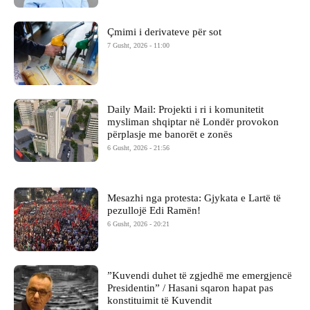
Çmimi i derivateve për sot
7 Gusht, 2026 - 11:00
Daily Mail: Projekti i ri i komunitetit
mysliman shqiptar në Londër provokon
përplasje me banorët e zonës
6 Gusht, 2026 - 21:56
Mesazhi nga protesta: Gjykata e Lartë të
pezullojë Edi Ramën!
6 Gusht, 2026 - 20:21
​”Kuvendi duhet të zgjedhë me emergjencë
Presidentin” / Hasani sqaron hapat pas
konstituimit të Kuvendit