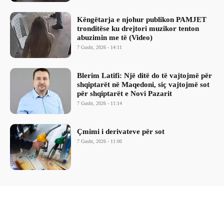
Këngëtarja e njohur publikon PAMJET
tronditëse ku drejtori muzikor tenton
abuzimin me të (Video)
7 Gusht, 2026 - 14:11
Blerim Latifi: Një ditë do të vajtojmë për
shqiptarët në Maqedoni, siç vajtojmë sot
për shqiptarët e Novi Pazarit
7 Gusht, 2026 - 11:14
Çmimi i derivateve për sot
7 Gusht, 2026 - 11:00