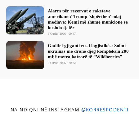
Alarm për rezervat e raketave
amerikane? Trump ‘shpërthen’ ndaj
mediave: Kemi më shumë municione se
kushdo tjetër
6 Gusht, 2026 - 09:47
Goditet gjiganti rus i logjistikës: Sulmi
ukrainas me dronë djeg kompleksin 200
mijë metra katrorë të “Wildberries”
5 Gusht, 2026 - 20:22
NA NDIQNI NË INSTAGRAM
@KORRESPODENTI