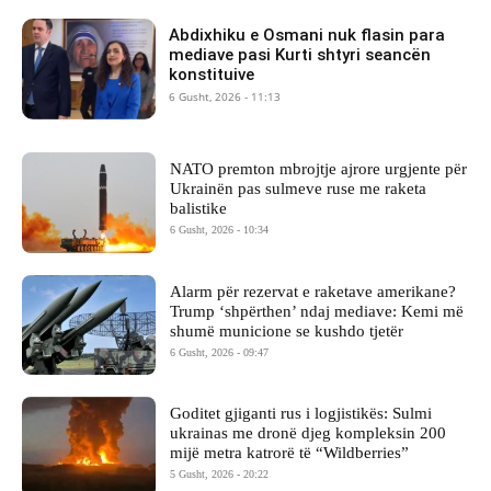
Abdixhiku e Osmani nuk flasin para
mediave pasi Kurti shtyri seancën
konstituive
6 Gusht, 2026 - 11:13
NATO premton mbrojtje ajrore urgjente për
Ukrainën pas sulmeve ruse me raketa
balistike
6 Gusht, 2026 - 10:34
Alarm për rezervat e raketave amerikane?
Trump ‘shpërthen’ ndaj mediave: Kemi më
shumë municione se kushdo tjetër
6 Gusht, 2026 - 09:47
Goditet gjiganti rus i logjistikës: Sulmi
ukrainas me dronë djeg kompleksin 200
mijë metra katrorë të “Wildberries”
5 Gusht, 2026 - 20:22