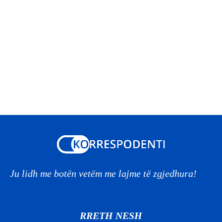
Ju lidh me botën vetëm me lajme të zgjedhura!
RRETH NESH