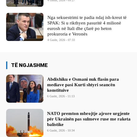
4 Gusht, 2026 - 09:27
Nga sekuestrimi te padia ndaj ish-kreut të
SPAK: Si u rikthyen pasuritë 4 milionë
eurosh në Itali dhe çfarë po heton
prokuroria e Veronës
4 Gusht, 2026 - 07:33
TË NGJASHME
Abdixhiku e Osmani nuk flasin para
mediave pasi Kurti shtyri seancën
konstituive
6 Gusht, 2026 - 11:13
NATO premton mbrojtje ajrore urgjente
për Ukrainën pas sulmeve ruse me raketa
balistike
6 Gusht, 2026 - 10:34