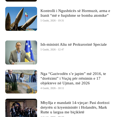
Kontrolli i Ngushticës së Hormuzit, arma e
Iranit “më e fuqishme se bomba atomike”
5 Gusht, 2026 - 19:31
Ish-ministri ​Aliu në Prokurorinë Speciale
5 Gusht, 2026 - 12:47
Nga “Gazivodën s’e japim” më 2016, te
“dorëzimi” i Vuçiq për rrënimin e 17
objekteve në Ujman, më 2026
4 Gusht, 2026 - 18:11
Mbyllja e mandatit 14-vjeçar: Pasi dorëzoi
detyrën si kryeministër i Holandës, Mark
Rutte u largua me biçikletë