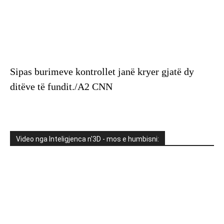
Sipas burimeve kontrollet janë kryer gjatë dy
ditëve të fundit./A2 CNN
Video nga Inteligjenca n'3D - mos e humbisni: