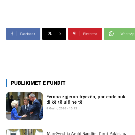
Facebook
X
Pinterest
WhatsAp
PUBLIKIMET E FUNDIT
Evropa zgjeron tryezën, por ende nuk
di kë të ulë në të
8 Gusht, 2026 - 10:13
Marrëveshja Arabi Saudite-Turqi-Pakistan,