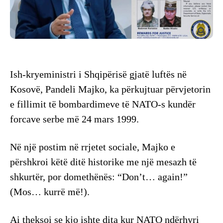
Ish-kryeministri i Shqipërisë gjatë luftës në
Kosovë, Pandeli Majko, ka përkujtuar përvjetorin
e fillimit të bombardimeve të NATO-s kundër
forcave serbe më 24 mars 1999.
Në një postim në rrjetet sociale, Majko e
përshkroi këtë ditë historike me një mesazh të
shkurtër, por domethënës: “Don’t… again!”
(Mos… kurrë më!).
Ai theksoi se kjo ishte dita kur NATO ndërhyri