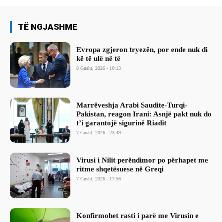
TË NGJASHME
Evropa zgjeron tryezën, por ende nuk di
kë të ulë në të
8 Gusht, 2026 - 10:13
Marrëveshja Arabi Saudite-Turqi-
Pakistan, reagon Irani: Asnjë pakt nuk do
t’i garantojë sigurinë Riadit
7 Gusht, 2026 - 23:49
Virusi i Nilit perëndimor po përhapet me
ritme shqetësuese në Greqi
7 Gusht, 2026 - 17:56
Konfirmohet rasti i parë me Virusin e