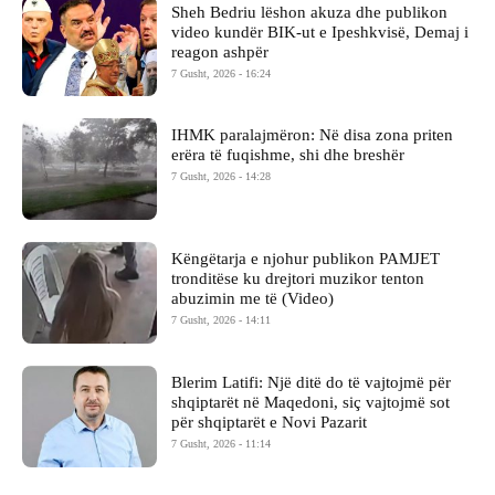
Sheh Bedriu lëshon akuza dhe publikon
video kundër BIK-ut e Ipeshkvisë, Demaj i
reagon ashpër
7 Gusht, 2026 - 16:24
IHMK paralajmëron: Në disa zona priten
erëra të fuqishme, shi dhe breshër
7 Gusht, 2026 - 14:28
Këngëtarja e njohur publikon PAMJET
tronditëse ku drejtori muzikor tenton
abuzimin me të (Video)
7 Gusht, 2026 - 14:11
Blerim Latifi: Një ditë do të vajtojmë për
shqiptarët në Maqedoni, siç vajtojmë sot
për shqiptarët e Novi Pazarit
7 Gusht, 2026 - 11:14