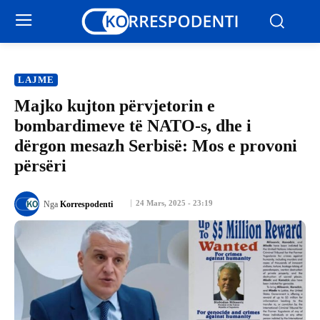
LAJME
Majko kujton përvjetorin e
bombardimeve të NATO-s, dhe i
dërgon mesazh Serbisë: Mos e provoni
përsëri
24 Mars, 2025 - 23:19
Nga
Korrespodenti